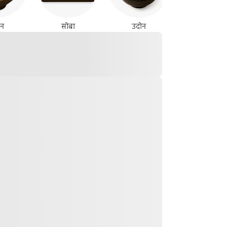
ेन
सोबा
उदोन