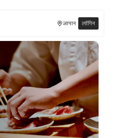
जापान
लॉगिन