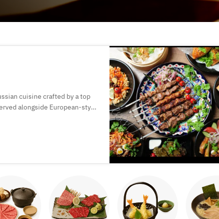
ssian cuisine crafted by a top
 served alongside European-style
perfect for special moments.