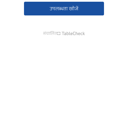
उपलब्धता खोजें
संचालित