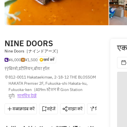
NINE DOORS
एक 
Nine Doors［ナインドアーズ］
¥6,000
¥1,500
खर्च करें
बिस्त्रो
,
इटैलियन
,
बीयर हॉल
812-0011 Hakataekimae, 2-18-12 THE BLOSSOM 
HAKATA Premier 2F, Fukuoka-shi Hakata-ku, 
Fukuoka-ken
(
409m स्टेशन से Gion Station 
दूरी
)
मानचित्र देखें
सब्सक्राइब करें
सहेजें
साझा करें
दिशाएँ
050-