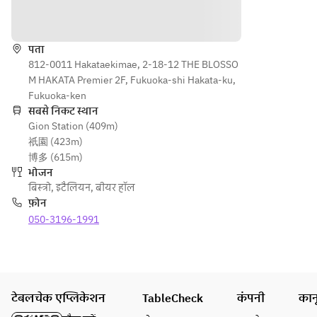
談を
談を
響
・グリ
दिशाएँ
専属コ
専属コ
レイア
ッシー
ンセル
ンセル
ウトの
ニ
ジュが
ジュが
पता
カスタ
・ポッ
一緒に
812-0011 Hakataekimae, 2-18-12 THE BLOSSO
一緒に
マイズ
プコー
ご相談
M HAKATA Premier 2F, Fukuoka-shi Hakata-ku,
ご相談
等ご相
ンなど
に乗り
Fukuoka-ken
に乗り
談を
幹事様
सबसे निकट स्थान
幹事様
専属コ
DRINK/
Gion Station (409m)
をサポ
をサポ
ンセル
飲み物
祇園 (423m)
ートい
ートい
ジュが
バーテ
博多 (615m)
たしま
たしま
一緒に
ンダー
भोजन
す。
す。
ご相談
が創
बिस्त्रो
,
इटैलियन
,
बीयर हॉल
に乗り
る、本
फ़ोन
冷前菜
冷前菜
幹事様
格フリ
050-3196-1991
　ハモ
　ハモ
をサポ
ーフロ
ンセラ
ンセラ
ートい
ー
ーノと
ーノと
たしま
バーテ
モルタ
モルタ
す。
ンダー
デッラ
デッラ
が提供
टेबलचेक एप्लिकेशन
TableCheck
कंपनी
कान
の盛り
の盛り
冷前菜
する本
合わせ
合わせ