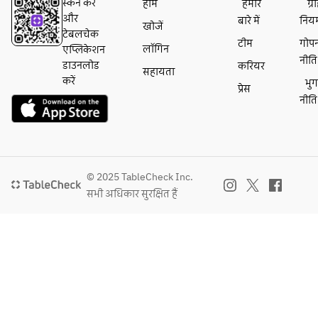
　ハモ
格カク
स्कैन करें
होम
हमारे
ग्
　長浜
　長浜
ンセラ
テルを
और
बारे में
निय
खोजें
漁港直
漁港直
ーノと
はじ
टेबलचेक
送鮮魚
送鮮魚
टीम
गोप
モルタ
め、
लॉगिन
एप्लिकेशन
のカル
のカル
नीति
デッラ
生ビー
डाउनलोड
करियर
सहायता
パッチ
パッチ
の盛り
ル（キ
करें
भु
प्रेस
ョ 
ョ 
合わせ
リンブ
नीति
温前菜
温前菜
　長浜
ラウマ
　ヤリ
　ヤリ
漁港直
イスタ
イカの
イカの
送鮮魚
ー）、
薪火グ
薪火グ
のカル
スパー
リル　
リル　
パッチ
クリン
© 2025 TableCheck Inc.
　　-ハ
　　-ハ
ョ 
グワイ
सभी अधिकार सुरक्षित हैं
ーブの
ーブの
　鴨胸
ンな
グリー
グリー
肉と季
ど、
ンソー
ンソー
節フル
多彩な
スー
スー
ーツの
ドリン
　ムー
　ムー
マリネ
クを
ル貝の
ル貝の
温前菜
120分
白ワイ
白ワイ
　薪焼
(L.O. 90
ン蒸
ン蒸
きヤリ
分)お楽