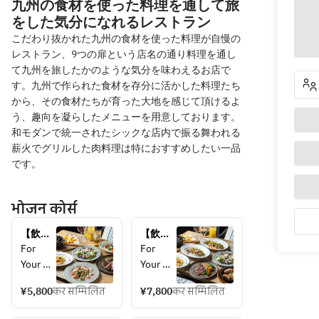
九州の食材を使った料理を通して旅
をした気分になれるレストラン
こだわり抜かれた九州の食材を使った料理が自慢の
レストラン、9つの扉という店名の通り料理を通し
て九州を旅したかのような気分を味わえるお店で
す。九州で作られた食材を存分に活かした料理たち
から、その食材たちが育った大地を感じて頂けるよ
う、趣向を凝らしたメニューを用意しております。
和モダンで統一されたシックな店内で振る舞われる
薪火でグリルした肉料理は特におすすめしたい一品
です。
भोजन कोर्स
【飲み
【飲み
放題
放題
For 
For 
付】　
付】　
Your 
Your 
ビスト
ナイン
Special 
Special 
ロプラ
スタン
¥5,800
कर सम्मिलित
¥7,800
कर सम्मिलित
Gatherr
Gatherr
ン 
ダード
ing
ing