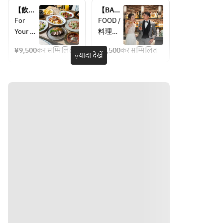
￥5,800
プラン 
‐記憶に
‐記憶に
【飲み
￥7,800
【BAR
残るパ
残るパ
放題
飲み放
For 
FOOD /
ーティ
ーティ
付】シ
題付】
Your 
料理
ーを
ーを
ェフズ
BAR 
Special 
・ミッ
プラン  
PARTY2
¥9,500
कर सम्मिलित
¥4,500
कर सम्मिलित
Gatherr
スクナ
ज़्यादा देखें
￥9,500
次会プ
　一緒
　一緒
ing
ッツ
ラン
に“カタ
に“カタ
‐記憶に
・オリ
チ”にし
チ”にし
残るパ
ーブ
ます‐
ます‐
ーティ
・ドラ
貸切利
貸切利
ーを
イフル
用・プ
用・プ
ーツ
ロジェ
ロジェ
　一緒
・チー
クタ
クタ
に“カタ
ズ
ー・音
ー・音
チ”にし
・サラ
響
響
ます‐
ミ
レイア
レイア
貸切利
・生チ
ウトの
ウトの
用・プ
ョコレ
カスタ
カスタ
ロジェ
ート
マイズ
マイズ
クタ
・クラ
等ご相
等ご相
ー・音
ッカー