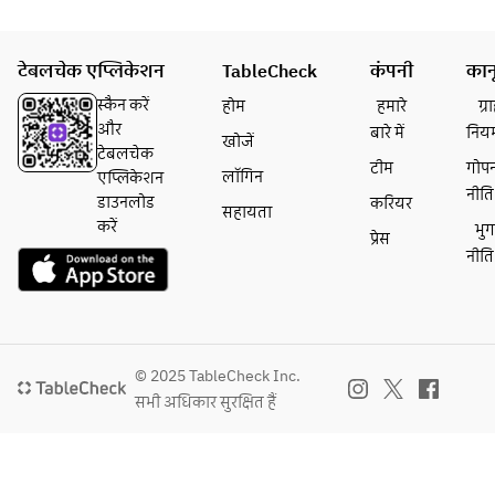
टेबलचेक एप्लिकेशन
TableCheck
कंपनी
कान
स्कैन करें
होम
हमारे
ग्
और
बारे में
निय
खोजें
टेबलचेक
टीम
गोप
लॉगिन
एप्लिकेशन
नीति
डाउनलोड
करियर
सहायता
करें
भु
प्रेस
नीति
© 2025 TableCheck Inc.
सभी अधिकार सुरक्षित हैं