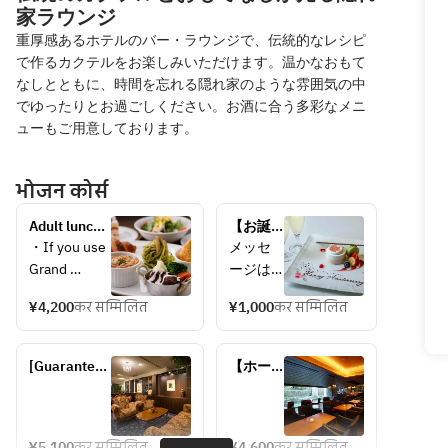
家ラウンジ
重厚感あるホテルのバー・ラウンジで、伝統的なレシピ
で作るカクテルをお楽しみいただけます。温かなおもて
なしとともに、時間を忘れる隠れ家のような雰囲気の中
でゆったりとお過ごしください。お酒に合う多彩なメニ
ューもご用意しております。
भोजन कोर्स
Adult lunch 
【お誕
+ coffee 
生日・
・If you use 
メッセ
included
記念
Grand 
ージは 
日】有
Etude, a 
「Happy
料メッ
¥4,200
कर सम्मिलित
¥1,000
कर सम्मिलित
table charge 
セージ
of ¥550 per 
Birthday
プレー
person will 
！」 
[Guaranteed 
ト(※2日
【ホー
be applied.
「Happy
Grand 
前まで
ル内テ
Etude Sofa 
の要予
ーブル
Anniver
Seat] 
約)
席】
sary！」
Afternoon 
GROTTO 
¥5,100
कर सम्मिलित
¥4,600
कर सम्मिलित