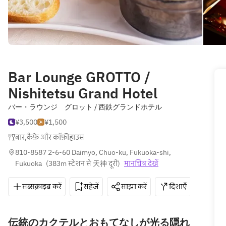
Bar Lounge GROTTO /
Nishitetsu Grand Hotel
バー・ラウンジ グロット / 西鉄グランドホテル
¥3,500
¥1,500
बार
,
कैफ़े और कॉफ़ीहाउस
810-8587 2-6-60 Daimyo, Chuo-ku, Fukuoka-shi, 
Fukuoka
(
383m स्टेशन से 天神 दूरी
)
मानचित्र देखें
सब्सक्राइब करें
सहेजें
साझा करें
दिशाएँ
092-
伝統のカクテルとおもてなしが光る隠れ