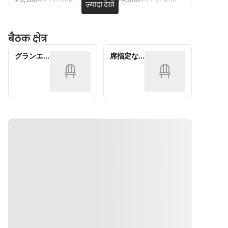
ज़्यादा देखें
Tea 
アフタ
(weekdays 
ヌーン
「Congr
only)
ティー
atulatio
बैठक क्षेत्र
ns！」
　「い
グランエ
席指定な
つもあ
チュード
し
りがと
う♡」
など。