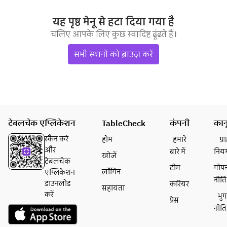
यह पृष्ठ मेनू से हटा दिया गया है
चलिए आपके लिए कुछ स्वादिष्ट ढूंढते हैं।
सभी स्थानों को ब्राउज़ करें
टेबलचेक एप्लिकेशन
TableCheck
कंपनी
कान
स्कैन करें
होम
हमारे
ग्
और
बारे में
निय
खोजें
टेबलचेक
टीम
गोप
लॉगिन
एप्लिकेशन
नीति
डाउनलोड
करियर
सहायता
करें
भु
प्रेस
नीति