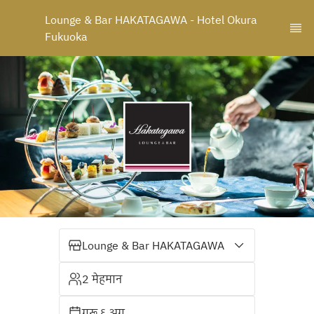
Lounge & Bar HAKATAGAWA - Hotel Okura 
Fukuoka
Lounge & Bar HAKATAGAWA
2 मेहमान
गुरू ६ अग.