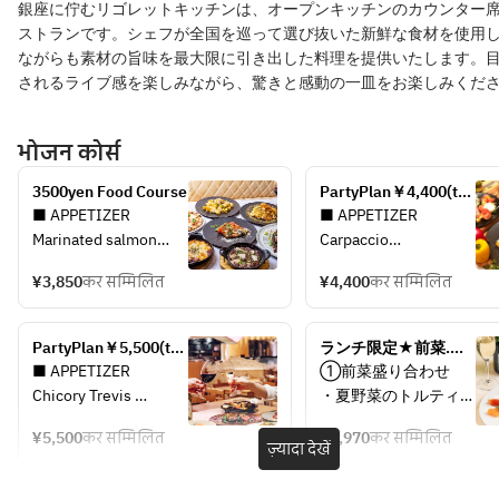
銀座に佇むリゴレットキッチンは、オープンキッチンのカウンター
ストランです。シェフが全国を巡って選び抜いた新鮮な食材を使用
ながらも素材の旨味を最大限に引き出した料理を提供いたします。
されるライブ感を楽しみながら、驚きと感動の一皿をお楽しみくだ
भोजन कोर्स
3500yen Food Course
PartyPlan￥4,400(tax 
included)
■ APPETIZER 
■ APPETIZER 
Marinated salmon
Carpaccio
Prosciutto
Caprese
¥3,850
कर सम्मिलित
¥4,400
कर सम्मिलित
Roast Beef
Scottato
Seasonal Green Salad
Rucola Salad
Spicy Chicken Back 
Crispy Fried Calamari
PartyPlan￥5,500(tax 
ランチ限定★前菜.メ
Rib
White Wine Steamed
included)
イン.自家製デザート
■ APPETIZER 
①前菜盛り合わせ
Anchovy Sauteed 
Confit Chicken 
までお楽しみ頂けるラ
Chicory Trevis 
・夏野菜のトルティー
Broccoli
Gizzard
ンチコース
Gorgonzola Salad
ジャ
■PIZZA
■PIZZA
¥5,500
कर सम्मिलित
¥2,970
कर सम्मिलित
Fruit Tomato 
・パテドカンパーニュ
ज़्यादा देखें
Margherita
Pesto Genovese＆
Bruschetta
・サーモンとグリルア
■ PASTA
Mushrooms
Charcuterie Platter
スパラガスのマリネ