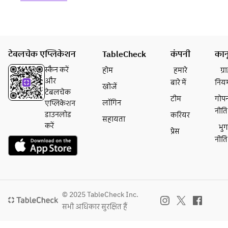
・宮崎黒毛和牛とモッ
ツァレラのボロネーゼ
・小エビとズッキーニ
のジェノベーゼ
・スズキと万願寺とう
टेबलचेक एप्लिकेशन
TableCheck
कंपनी
कान
がらしのグリルのアー
リオオーリオ
स्कैन करें
होम
हमारे
ग्
・自家製グアンチャー
और
बारे में
निय
खोजें
レのアマトリチャーナ
टेबलचेक
टीम
गोप
・国産鶏もも肉のグリ
लॉगिन
एप्लिकेशन
नीति
ルと茄子のアラビアー
डाउनलोड
करियर
सहायता
タ
करें
भु
प्रेस
नीति
③デザート(下記よ
り、1品お選びいただ
けます)
・ティラミス
・パンナコッタ
© 2025 TableCheck Inc.
・本日のジェラート
सभी अधिकार सुरक्षित हैं
④ドリンク