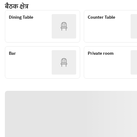
Bolognese
■ PASTA 
बैठक क्षेत्र
Fresh Fish Carpaccio 
ヨーグルトソース
▶ Contents 
Minced Duck＆
of the day
・ひよこ豆のフムス
depending on the 
Porcini Tomato Sauce
Dining Table
Counter Table
Snow Crab Cream 
・茨城県産レンコン三
season / purchasing 
■ DOLCE 
Croquette
兄弟のフリット
situation Is subject 
・ Today's Dessert 
Seasonal Ajillo
アイオリソース
to change. Please 
Confit Chicken 
・グリーンサラダ
note.
Gizzard
■MAIN
②メイン(下記より、
Bar 
Private room
Akaushi Wagyu Beef 
1品お選びいただけま
Steak
す)
■PIZZA
・国産とりもも肉と小
Diavola
エビのパエリア
■ PASTA 
・奥の都とりのコンフ
Whitebait＆Seaweed 
ィ
Peperoncini
・白金豚肩ロースのグ
■ DOLCE 
リル
・ Today's Dessert 
・高知県産赤うしのス
テーキ(100g+
¥935/200g+¥1650)