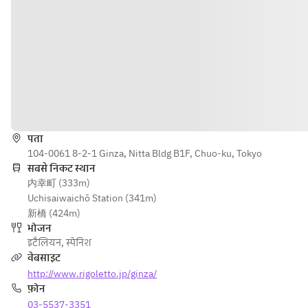
・マルゲリータ
・ディアボラ
・クアトロフロマッジ
・夏野菜のジェノバ風
オルトラーナ
・プロシュートとルッ
コラのビスマルク
・モルタデッラとクレ
पता
ソン
104-0061 8-2-1 Ginza, Nitta Bldg B1F, Chuo-ku, Tokyo
・しらすと万願寺とう
सबसे निकट स्थान
がらしのチチニエッリ
内幸町 (333m)
Uchisaiwaichō Station (341m)
新橋 (424m)
・本日のパスタ
भोजन
・釜揚げシラスとめぐ
इटैलियन
,
स्पेनिश
みコーンのペペロンチ
वेबसाइट
ーノ
http://www.rigoletto.jp/ginza/
・イタリア産ポルチー
फ़ोन
ニ茸のカルボナーラ
03-5537-3351