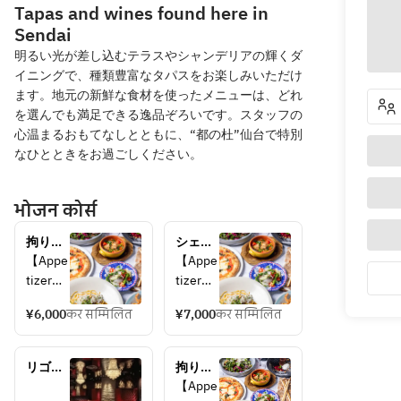
Tapas and wines found here in
Sendai
明るい光が差し込むテラスやシャンデリアの輝くダ
イニングで、種類豊富なタパスをお楽しみいただけ
ます。地元の新鮮な食材を使ったメニューは、どれ
を選んでも満足できる逸品ぞろいです。スタッフの
心温まるおもてなしとともに、“都の杜”仙台で特別
なひとときをお過ごしください。
भोजन कोर्स
拘りタ
シェフ
パス、 
厳選食
【Appe
【Appe
大人気
材を使
tizer】
tizer】
の窯焼
った、
organic 
Caesar 
きピ
拘りタ
¥6,000
कर सम्मिलित
¥7,000
कर सम्मिलित
microle
salad 
ザ、人
パス、
af 
with 
気のパ
大人気
garden 
tandry 
スタ、
リゴレ
の窯焼
拘りタ
salad
chicken
メイン
ットタ
きピ
パス、 
【Appe
Direct 
 and 