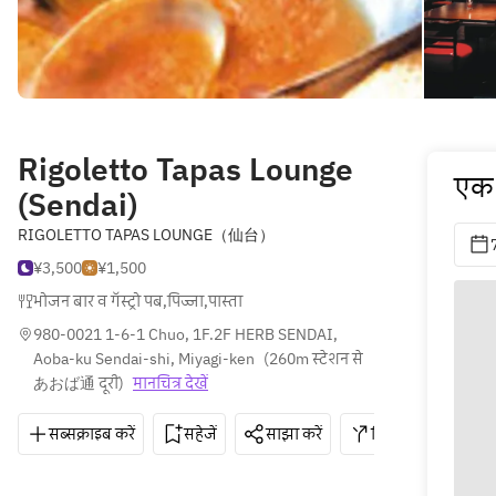
Rigoletto Tapas Lounge
एक 
(Sendai)
RIGOLETTO TAPAS LOUNGE（仙台）
¥3,500
¥1,500
भोजन बार व गॅस्ट्रो पब
,
पिज्जा
,
पास्ता
980-0021 1-6-1 Chuo, 1F.2F HERB SENDAI, 
Aoba-ku Sendai-shi, Miyagi-ken
(
260m स्टेशन से 
あおば通 दूरी
)
मानचित्र देखें
सब्सक्राइब करें
सहेजें
साझा करें
दिशाएँ
022-