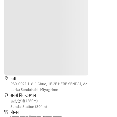
from 
Roman 
ク付き
made 
Marum
Style
of 
ori
garlic 
season
Frit of 
toast
al 
the 
Frit of 
vegeta
Inca's 
the 
bles 
Awake
Inca's 
from 
ning
Awake
Marum
【GRIL
ning
ori
L】
【GRIL
Frit of 
a 
L】
the 
tomato 
beef 
दिशाएँ
Inca's 
saucer 
should
Awake
of 
er 
पता
ning
herbs 
roast 
980-0021 1-6-1 Chuo, 1F.2F HERB SENDAI, Ao
【GRIL
from 
steak
ba-ku Sendai-shi, Miyagi-ken
L】
the 
【PIZZ
सबसे निकट स्थान
a 
Gryllou 
A】
あおば通 (260m)
tomato 
Marum
Bismar
Sendai Station (304m)
saucer 
ori 
ck
भोजन
of 