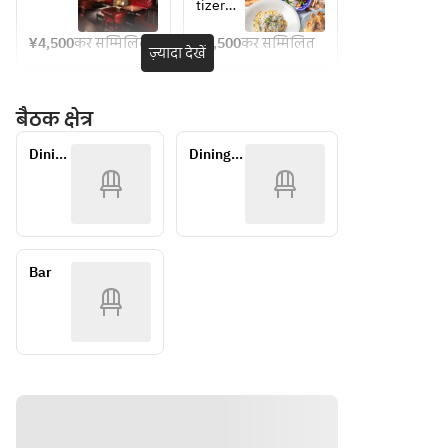
肉料理
パスラ
ザ、人
大人気
tizer】
deliver
kale
食後の
ウン
気のシ
の窯焼
organic 
y to 
Direct 
デザー
ジ　お
ョート
きピ
¥4,500
कर सम्मिलित
¥3,500
कर सम्मिलित
microle
ज़्यादा देखें
トまで
勧め拘
パス
ザ、人
Shioga
deliver
af 
楽しむ
りタパ
タ、メ
気のパ
ma 
y to 
garden 
リゴレ
スを使
イン肉
スタ、
Port! 
Shioga
बैठक क्षेत्र
salad
ットタ
った２
料理、
メイン
Fresh 
ma 
Direct 
パスラ
次会コ
食後の
肉料理
fish 
Port! 
Dining 
Dining・
deliver
ウン
ースプ
デザー
食後の
carpacc
Fresh 
Table
Window
y to 
ジ・ス
ラン(フ
トまで
デザー
io
fish 
タンダ
リード
楽しん
トまで
Shioga
Sloveni
carpacc
ードパ
リンク
で頂け
楽しむ
ma 
an pro-
io
ーティ
付き）
るリゴ
リゴレ
Port! 
shoot
Sloveni
ープラ
レット
ットタ
Fresh 
Bar
ン　フ
タパス
パスラ
This 
an pro-
fish 
リード
ラウン
ウン
plant is 
shoot
carpacc
リンク
ジ リコ
ジ・ス
made 
Nduya 
io
付き
メンド
タンダ
of 
and 
Sloveni
パーテ
ードパ
season
Trippa 
an pro-
ィープ
ーティ
al 
Tomato
shoot
ラン　
ープラ
vegeta
 Boiled 
フリー
ン
This 
bles 
in 
ドリン
plant is 