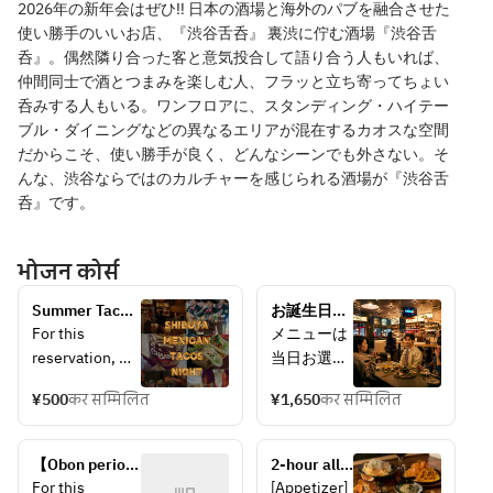
2026年の新年会はぜひ‼ 日本の酒場と海外のパブを融合させた
使い勝手のいいお店、『渋谷舌呑』 裏渋に佇む酒場『渋谷舌
呑』。偶然隣り合った客と意気投合して語り合う人もいれば、
仲間同士で酒とつまみを楽しむ人、フラッと立ち寄ってちょい
呑みする人もいる。ワンフロアに、スタンディング・ハイテー
ブル・ダイニングなどの異なるエリアが混在するカオスな空間
だからこそ、使い勝手が良く、どんなシーンでも外さない。そ
んな、渋谷ならではのカルチャーを感じられる酒場が『渋谷舌
呑』です。
भोजन कोर्स
Summer Taco 
お誕生日や
Event 
大切な記念
For this 
メニューは
Confirmed!! 
日に送別会
reservation, 
当日お選び
“SHIBUYA 
に…メッセ
you may 
ください。
MEXICAN 
ージ付きデ
¥500
कर सम्मिलित
¥1,650
कर सम्मिलित
choose your 
Please 
TACOS 
ザートプレ
meal on the 
choose 
NIGHT” – 
ートでサプ
day of visit.  
your menu 
Affordable 
【Obon period 
ライズ♪(プ
2-hour all-
You can also 
on the day.
advance 
only!】 
レートのみ)
you-can-
For this 
[Appetizer] 