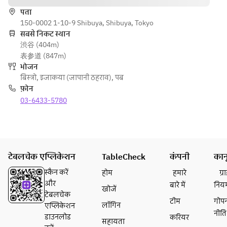
Smoked 
पता
Egg
150-0002 1-10-9 Shibuya, Shibuya, Tokyo
सबसे निकट स्थान
[Appetizer 
渋谷 (404m)
Roll]
表参道 (847m)
Seared 
भोजन
Amberjack 
बिस्त्रो
,
इजाकया (जापानी ठहराव)
,
पब
with 
फ़ोन
Japanese 
03-6433-5780
Condiment
s
[Fried]
French 
टेबलचेक एप्लिकेशन
TableCheck
कंपनी
कान
Fries with 
Kelp Dashi 
स्कैन करें
होम
हमारे
ग्
Salt
और
बारे में
निय
खोजें
Deep-Fried 
टेबलचेक
टीम
गोप
लॉगिन
Chicken 
एप्लिकेशन
नीति
Wings with 
डाउनलोड
करियर
सहायता