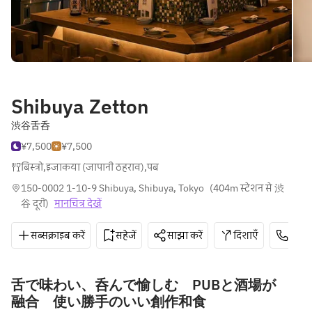
Shibuya Zetton
渋谷舌呑
¥7,500
¥7,500
बिस्त्रो
,
इजाकया (जापानी ठहराव)
,
पब
150-0002 1-10-9 Shibuya, Shibuya, Tokyo
(
404m स्टेशन से 渋
谷 दूरी
)
मानचित्र देखें
सब्सक्राइब करें
सहेजें
साझा करें
दिशाएँ
03-6
舌で味わい、呑んで愉しむ PUBと酒場が
融合 使い勝手のいい創作和食