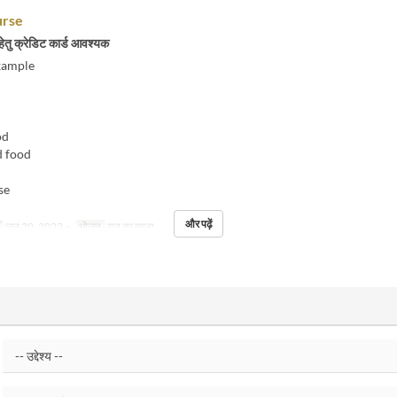
urse
हेतु क्रेडिट कार्ड आवश्यक
xample
od
d food
se
और पढ़ें
जुल 20, 2023 ~
भोजन
रात का खाना