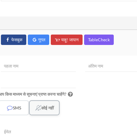
फेसबुक
गूगल
याहू! जापान
TableCheck
आप किस माध्यम से सूचनाएं प्राप्त करना चाहेंगे?
SMS
कोई नहीं