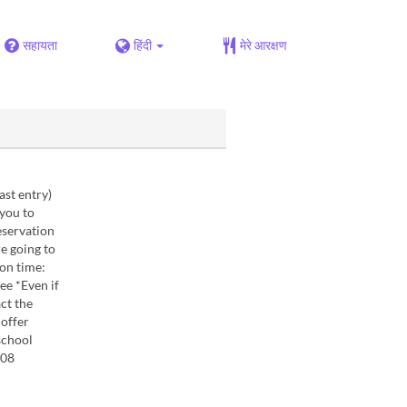
सहायता
हिंदी
मेरे आरक्षण
ast entry)
 you to
eservation
re going to
ion time:
ee *Even if
ct the
 offer
school
008