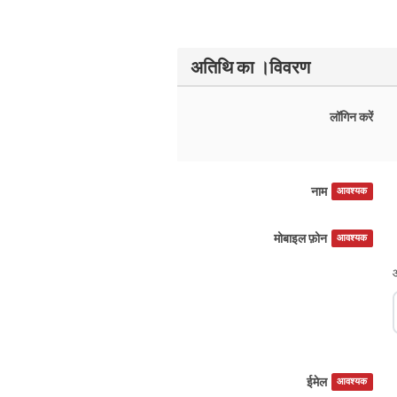
अतिथि का ।विवरण
लॉगिन करें
नाम
आवश्यक
मोबाइल फ़ोन
आवश्यक
ईमेल
आवश्यक