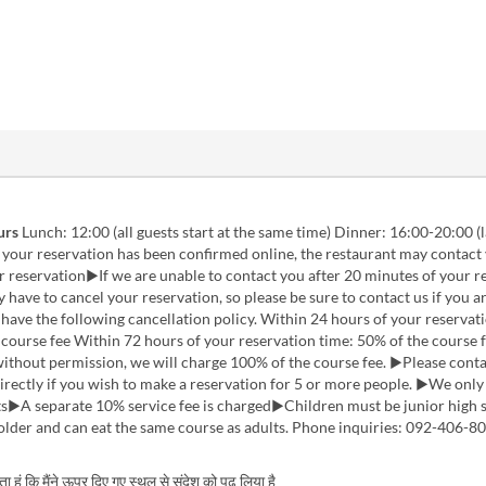
urs
Lunch: 12:00 (all guests start at the same time) Dinner: 16:00-20:00 (l
your reservation has been confirmed online, the restaurant may contact
 reservation▶If we are unable to contact you after 20 minutes of your r
 have to cancel your reservation, so please be sure to contact us if you a
 have the following cancellation policy. Within 24 hours of your reservat
course fee Within 72 hours of your reservation time: 50% of the course f
ithout permission, we will charge 100% of the course fee. ▶Please conta
irectly if you wish to make a reservation for 5 or more people. ▶We only
ts▶A separate 10% service fee is charged▶Children must be junior high 
older and can eat the same course as adults. Phone inquiries: 092-406-8
करता हूं कि मैंने ऊपर दिए गए स्थल से संदेश को पढ़ लिया है