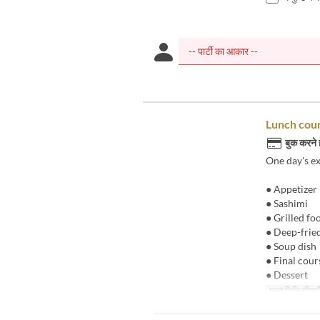
Lunch cou
बुक करने 
One day's e
● Appetizer
● Sashimi
● Grilled fo
● Deep-frie
● Soup dish
● Final cour
● Dessert
मान्य तिथि सीमाएँ