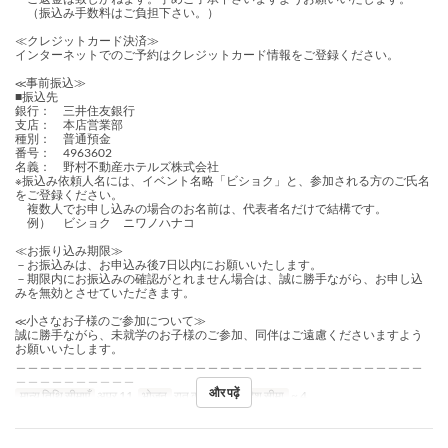
（振込み手数料はご負担下さい。）
≪クレジットカード決済≫
インターネットでのご予約はクレジットカード情報をご登録ください。
≪事前振込≫
■振込先
銀行： 三井住友銀行
支店： 本店営業部
種別： 普通預金
番号： 4963602
名義： 野村不動産ホテルズ株式会社
※振込み依頼人名には、イベント名略「ビショク」と、参加される方のご氏名
をご登録ください。
複数人でお申し込みの場合のお名前は、代表者名だけで結構です。
例） ビショク ニワノハナコ
≪お振り込み期限≫
－お振込みは、お申込み後7日以内にお願いいたします。
－期限内にお振込みの確認がとれません場合は、誠に勝手ながら、お申し込
みを無効とさせていただきます。
≪小さなお子様のご参加について≫
誠に勝手ながら、未就学のお子様のご参加、同伴はご遠慮くださいますよう
お願いいたします。
＿＿＿＿＿＿＿＿＿＿＿＿＿＿＿＿＿＿＿＿＿＿＿＿＿＿＿＿＿＿＿＿＿＿
＿＿＿＿＿＿＿＿＿＿
और पढ़ें
मान्य तिथि सीमाएँ
अप्र 11
भोजन
रात का खाना
आदेश सीमा
~ 4