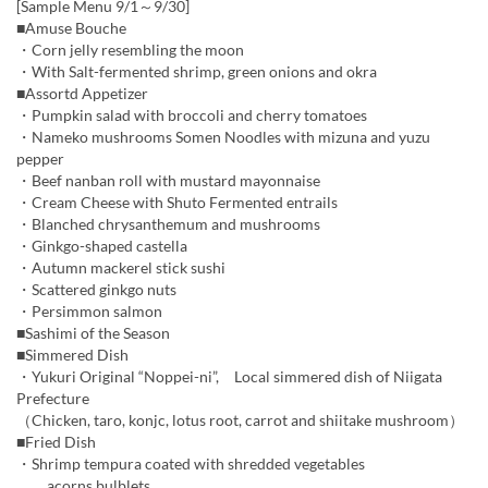
[Sample Menu 9/1～9/30]
■Amuse Bouche
・Corn jelly resembling the moon
・With Salt-fermented shrimp, green onions and okra
■Assortd Appetizer
・Pumpkin salad with broccoli and cherry tomatoes
・Nameko mushrooms Somen Noodles with mizuna and yuzu
pepper
・Beef nanban roll with mustard mayonnaise
・Cream Cheese with Shuto Fermented entrails
・Blanched chrysanthemum and mushrooms
・Ginkgo-shaped castella
・Autumn mackerel stick sushi
・Scattered ginkgo nuts
・Persimmon salmon
■Sashimi of the Season
■Simmered Dish
・Yukuri Original “Noppei-ni”, Local simmered dish of Niigata
Prefecture
（Chicken, taro, konjc, lotus root, carrot and shiitake mushroom）
■Fried Dish
・Shrimp tempura coated with shredded vegetables
acorns bulblets