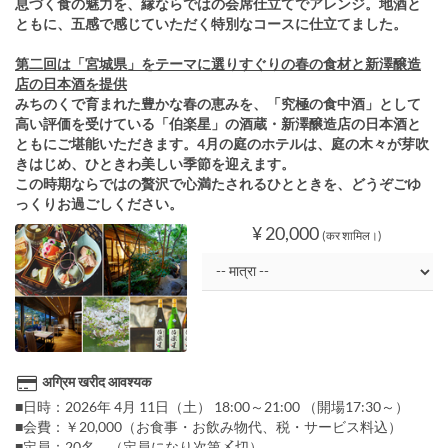
息づく食の魅力を、縁ならではの会席仕立てでアレンジ。地酒と
ともに、五感で感じていただく特別なコースに仕立てました。
第二回は「宮城県」をテーマに選りすぐりの春の食材と新澤醸造
店の日本酒を提供
みちのくで育まれた豊かな春の恵みを、「究極の食中酒」として
高い評価を受けている「伯楽星」の酒蔵・新澤醸造店の日本酒と
ともにご堪能いただきます。4月の庭のホテルは、庭の木々が芽吹
きはじめ、ひときわ美しい季節を迎えます。
この時期ならではの贅沢で心満たされるひとときを、どうぞごゆ
っくりお過ごしください。
¥ 20,000
(कर शामिल।)
अग्रिम खरीद आवश्यक
■日時：2026年 4月 11日（土） 18:00～21:00 （開場17:30～）
■会費：￥20,000（お食事・お飲み物代、税・サービス料込）
■定員：20名 （定員になり次第〆切）