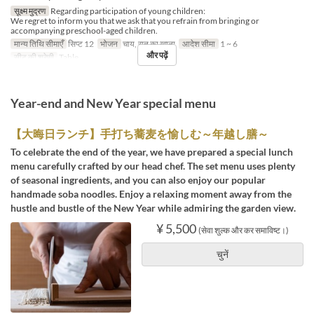
सूक्ष्म मुद्रण
Regarding participation of young children:
We regret to inform you that we ask that you refrain from bringing or
accompanying preschool-aged children.
मान्य तिथि सीमाएँ
सिप्ट 12
भोजन
चाय, रात का खाना
आदेश सीमा
1 ~ 6
और पढ़ें
सीट की श्रेणी
Table
Year-end and New Year special menu
【大晦日ランチ】手打ち蕎麦を愉しむ～年越し膳～
To celebrate the end of the year, we have prepared a special lunch
menu carefully crafted by our head chef. The set menu uses plenty
of seasonal ingredients, and you can also enjoy our popular
handmade soba noodles. Enjoy a relaxing moment away from the
hustle and bustle of the New Year while admiring the garden view.
¥ 5,500
(सेवा शुल्क और कर समाविष्ट।)
चुनें