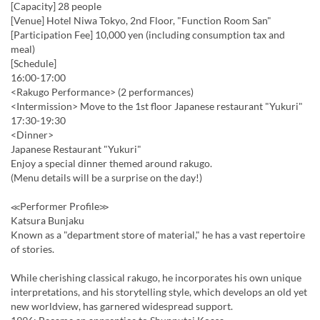
[Capacity] 28 people
[Venue] Hotel Niwa Tokyo, 2nd Floor, "Function Room San"
[Participation Fee] 10,000 yen (including consumption tax and
meal)
[Schedule]
16:00-17:00
<Rakugo Performance> (2 performances)
<Intermission> Move to the 1st floor Japanese restaurant "Yukuri"
17:30-19:30
<Dinner>
Japanese Restaurant "Yukuri"
Enjoy a special dinner themed around rakugo.
(Menu details will be a surprise on the day!)
≪Performer Profile≫
Katsura Bunjaku
Known as a "department store of material," he has a vast repertoire
of stories.
While cherishing classical rakugo, he incorporates his own unique
interpretations, and his storytelling style, which develops an old yet
new worldview, has garnered widespread support.