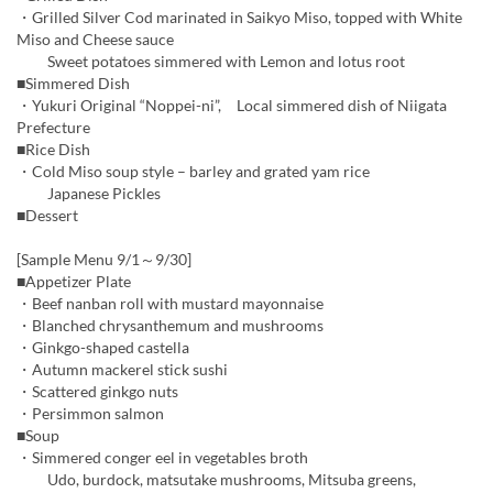
・Grilled Silver Cod marinated in Saikyo Miso, topped with White
Miso and Cheese sauce
Sweet potatoes simmered with Lemon and lotus root
■Simmered Dish
・Yukuri Original “Noppei-ni”, Local simmered dish of Niigata
Prefecture
■Rice Dish
・Cold Miso soup style – barley and grated yam rice
Japanese Pickles
■Dessert
[Sample Menu 9/1～9/30]
■Appetizer Plate
・Beef nanban roll with mustard mayonnaise
・Blanched chrysanthemum and mushrooms
・Ginkgo-shaped castella
・Autumn mackerel stick sushi
・Scattered ginkgo nuts
・Persimmon salmon
■Soup
・Simmered conger eel in vegetables broth
Udo, burdock, matsutake mushrooms, Mitsuba greens,