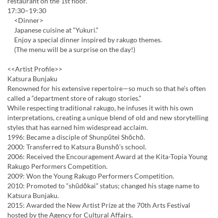
restaurant on the 1st floor.
17:30–19:30
<Dinner>
Japanese cuisine at “Yukuri.”
Enjoy a special dinner inspired by rakugo themes.
(The menu will be a surprise on the day!)
<<Artist Profile>>
Katsura Bunjaku
Renowned for his extensive repertoire—so much so that he’s often
called a “department store of rakugo stories.”
While respecting traditional rakugo, he infuses it with his own
interpretations, creating a unique blend of old and new storytelling
styles that has earned him widespread acclaim.
1996: Became a disciple of Shunpūtei Shōchō.
2000: Transferred to Katsura Bunshō’s school.
2006: Received the Encouragement Award at the Kita-Topia Young
Rakugo Performers Competition.
2009: Won the Young Rakugo Performers Competition.
2010: Promoted to “shūdōkai” status; changed his stage name to
Katsura Bunjaku.
2015: Awarded the New Artist Prize at the 70th Arts Festival
hosted by the Agency for Cultural Affairs.