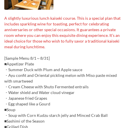
A slightly luxurious lunch kaiseki course. This is a special plan that
includes sparkling wine for toasting, perfect for celebrating
anniversaries or other special occasions. It guarantees a private
room where you can enjoy this exquisite dining experience. It’s an
ideal choice for those who wish to fully savor a traditional kaiseki
meal during lunchtime.
[Sample Menu 8/1～8/31]
■Appetizer Plate
・Summer Duck with Plum and Apple sauce
・Ayu confit and Oriental pickling melon with Miso paste mixed
with smartweed
・Cream Cheese with Shuto Fermented entrails
・Water shield and Water cloud vinegar
・Japanese fried Grapes
・Egg shaped like a Gourd
■Soup
・Soup with Corn Kudzu starch jelly and Minced Crab Ball
■Sashimi of the Season
■Grilled Dish