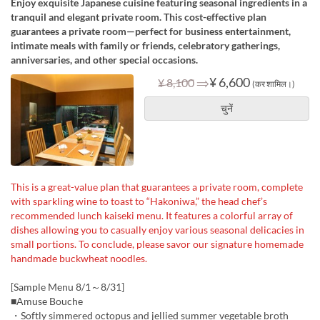
Enjoy exquisite Japanese cuisine featuring seasonal ingredients in a
tranquil and elegant private room. This cost-effective plan
guarantees a private room—perfect for business entertainment,
intimate meals with family or friends, celebratory gatherings,
anniversaries, and other special occasions.
⇒
¥ 6,600
¥ 8,100
(कर शामिल।)
चुनें
This is a great-value plan that guarantees a private room, complete
with sparkling wine to toast to “Hakoniwa,” the head chef’s
recommended lunch kaiseki menu. It features a colorful array of
dishes allowing you to casually enjoy various seasonal delicacies in
small portions. To conclude, please savor our signature homemade
handmade buckwheat noodles.
[Sample Menu 8/1～8/31]
■Amuse Bouche
・Softly simmered octopus and jellied summer vegetable broth