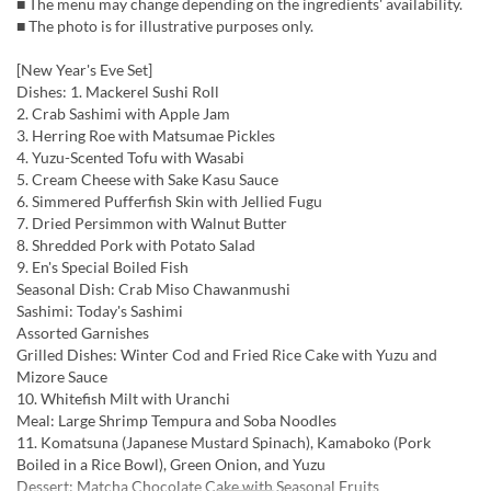
■ The menu may change depending on the ingredients' availability.
■ The photo is for illustrative purposes only.
[New Year's Eve Set]
Dishes: 1. Mackerel Sushi Roll
2. Crab Sashimi with Apple Jam
3. Herring Roe with Matsumae Pickles
4. Yuzu-Scented Tofu with Wasabi
5. Cream Cheese with Sake Kasu Sauce
6. Simmered Pufferfish Skin with Jellied Fugu
7. Dried Persimmon with Walnut Butter
8. Shredded Pork with Potato Salad
9. En's Special Boiled Fish
Seasonal Dish: Crab Miso Chawanmushi
Sashimi: Today's Sashimi
Assorted Garnishes
Grilled Dishes: Winter Cod and Fried Rice Cake with Yuzu and
Mizore Sauce
10. Whitefish Milt with Uranchi
Meal: Large Shrimp Tempura and Soba Noodles
11. Komatsuna (Japanese Mustard Spinach), Kamaboko (Pork
Boiled in a Rice Bowl), Green Onion, and Yuzu
Dessert: Matcha Chocolate Cake with Seasonal Fruits