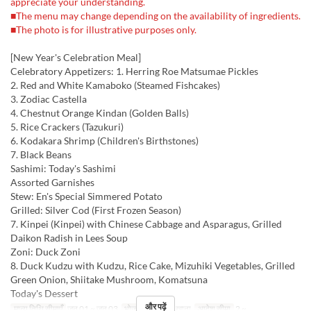
appreciate your understanding.
■The menu may change depending on the availability of ingredients.
■The photo is for illustrative purposes only.
[New Year's Celebration Meal]
Celebratory Appetizers: 1. Herring Roe Matsumae Pickles
2. Red and White Kamaboko (Steamed Fishcakes)
3. Zodiac Castella
4. Chestnut Orange Kindan (Golden Balls)
5. Rice Crackers (Tazukuri)
6. Kodakara Shrimp (Children's Birthstones)
7. Black Beans
Sashimi: Today's Sashimi
Assorted Garnishes
Stew: En's Special Simmered Potato
Grilled: Silver Cod (First Frozen Season)
7. Kinpei (Kinpei) with Chinese Cabbage and Asparagus, Grilled
Daikon Radish in Lees Soup
Zoni: Duck Zoni
8. Duck Kudzu with Kudzu, Rice Cake, Mizuhiki Vegetables, Grilled
Green Onion, Shiitake Mushroom, Komatsuna
Today's Dessert
और पढ़ें
मान्य तिथि सीमाएँ
जन 01 ~ जन 03
भोजन
दोपहर का खाना
आदेश सीमा
2 ~