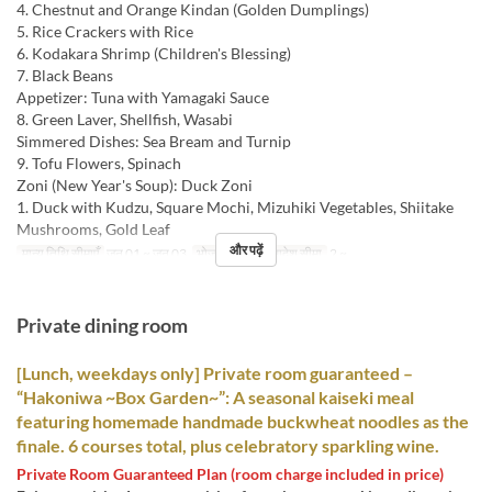
4. Chestnut and Orange Kindan (Golden Dumplings)
5. Rice Crackers with Rice
6. Kodakara Shrimp (Children's Blessing)
7. Black Beans
Appetizer: Tuna with Yamagaki Sauce
8. Green Laver, Shellfish, Wasabi
Simmered Dishes: Sea Bream and Turnip
9. Tofu Flowers, Spinach
Zoni (New Year's Soup): Duck Zoni
1. Duck with Kudzu, Square Mochi, Mizuhiki Vegetables, Shiitake
Mushrooms, Gold Leaf
और पढ़ें
मान्य तिथि सीमाएँ
जन 01 ~ जन 03
भोजन
नाश्ता
आदेश सीमा
2 ~
Private dining room
[Lunch, weekdays only] Private room guaranteed –
“Hakoniwa ~Box Garden~”: A seasonal kaiseki meal
featuring homemade handmade buckwheat noodles as the
finale. 6 courses total, plus celebratory sparkling wine.
Private Room Guaranteed Plan (room charge included in price)