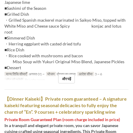
Japanese lime
■Sashimi of the Season
■Grilled Dish
・Grilled Spanish mackerel marinated in Saikyo Miso, topped with
White Miso and Cheese sauce Spicy konjac and lotus
root
■Simmered Dish
・Herring eggplant with casted dried tofu
■Rice Dish
・Rice cooked with mushrooms and bacon
Miso Soup with Yukuri Original Miso Blend, Japanese Pickles
■Dessert
मान्य तिथि सीमाएँ
अगस्त 01 ~
भोजन
दोपहर का खाना
आदेश सीमा
3 ~ 6
और पढ़ें
सीट की श्रेणी
Private room
【Dinner Kaiseki】Private room guaranteed – A signature
kaiseki featuring seasonal delicacies to fully enjoy the
charm of “En”. 9 courses + celebratory sparkling wine
Private Room Guaranteed Plan (room charge included in price)
In a tranquil and elegant private room, you can savor Japanese
cuisine crafted using seasonal ingredients. This Private Room