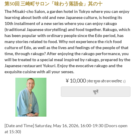
第50回 三崎町サロン「味わう落語会」其の十
The Misaki-cho Salon, a garden hotel in Tokyo where you can enjoy
learning about both old and new Japanese culture, is hosting its
10th installment of a new series where you can enjoy rakugo
(traditional Japanese storytelling) and food together. Rakugo, which
has been popular with ordinary people since the Edo period, has
many stories related to food. Why not experience the rich food
culture of Edo, as well as the lives and feelings of the people of that
time, through rakugo? After enjoying the rakugo performance, you
will be treated to a special meal inspired by rakugo, prepared by the
Japanese restaurant Yukuri. Enjoy the evocative rakugo and the
exquisite cuisine with all your senses.
¥ 10,000
(सेवा शुल्क और कर समाविष्ट।)
चुनें
[Date and Time] Saturday, May 16, 2026, 16:00-19:30 (Doors open
at 15:30)