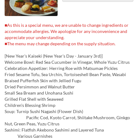
■As this is a special menu, we are unable to change ingredients or
accommodate allergies. We apologize for any inconvenience and
appreciate your understanding.
■The menu may change depending on the supply situation.
[New Year's Kaiseki (New Year's Day - January 3rd)]
Welcome Bowl: Red Sea Cucumber in Vinegar, Whole Yuzu Citrus
Celebration Appetizer: Herring Roe with Matsumae Pickles
Fried Sesame Tofu, Sea Urchin, Tortoiseshell Bean Paste, Wasabi
Braised Pufferfish Skin with Jellied Fugu
Dried Persimmon and Walnut Butter
Small Sea Bream and Unohana Sushi
Grilled Flat Shell with Seaweed
Children's Blessing Shrimp
Soup: Turnip Sushi Nagashi (Flower Dish)
Pacific Cod, Kyoto Carrot, Shiitake Mushroom, Ginkgo
Nut, Green Peas, Yuzu Citrus
Sashimi: Flatfish Akebono Sashimi and Layered Tuna
Various Garnishes