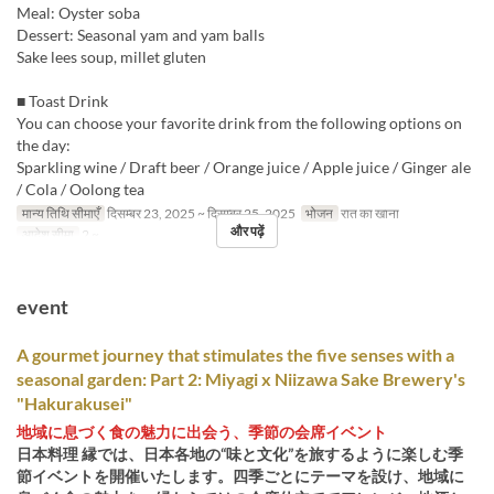
Meal: Oyster soba
Dessert: Seasonal yam and yam balls
Sake lees soup, millet gluten
■ Toast Drink
You can choose your favorite drink from the following options on
the day:
Sparkling wine / Draft beer / Orange juice / Apple juice / Ginger ale
/ Cola / Oolong tea
मान्य तिथि सीमाएँ
दिसम्बर 23, 2025 ~ दिसम्बर 25, 2025
भोजन
रात का खाना
और पढ़ें
आदेश सीमा
2 ~
event
A gourmet journey that stimulates the five senses with a
seasonal garden: Part 2: Miyagi x Niizawa Sake Brewery's
"Hakurakusei"
地域に息づく食の魅力に出会う、季節の会席イベント
日本料理 縁では、日本各地の“味と文化”を旅するように楽しむ季
節イベントを開催いたします。四季ごとにテーマを設け、地域に