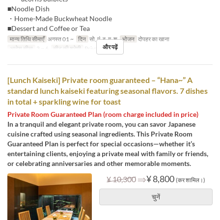
■Noodle Dish
・Home-Made Buckwheat Noodle
■Dessert and Coffee or Tea
मान्य तिथि सीमाएँ
अगस्त 01 ~
दिन
सो, मं, बु, गु, शु
भोजन
दोपहर का खाना
और पढ़ें
आदेश सीमा
3 ~ 6
सीट की श्रेणी
Private room
[Lunch Kaiseki] Private room guaranteed – “Hana~” A
standard lunch kaiseki featuring seasonal flavors. 7 dishes
in total + sparkling wine for toast
Private Room Guaranteed Plan (room charge included in price)
In a tranquil and elegant private room, you can savor Japanese
cuisine crafted using seasonal ingredients. This Private Room
Guaranteed Plan is perfect for special occasions—whether it’s
entertaining clients, enjoying a private meal with family or friends,
or celebrating anniversaries and other memorable moments.
⇒
¥ 8,800
¥ 10,300
(कर शामिल।)
चुनें