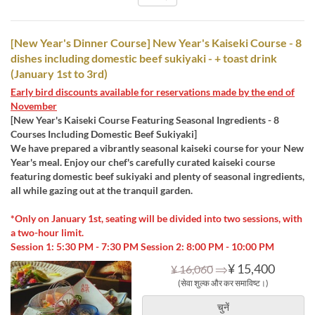
[New Year's Dinner Course] New Year's Kaiseki Course - 8
dishes including domestic beef sukiyaki - + toast drink
(January 1st to 3rd)
Early bird discounts available for reservations made by the end of
November
[New Year's Kaiseki Course Featuring Seasonal Ingredients - 8
Courses Including Domestic Beef Sukiyaki]
We have prepared a vibrantly seasonal kaiseki course for your New
Year's meal. Enjoy our chef's carefully curated kaiseki course
featuring domestic beef sukiyaki and plenty of seasonal ingredients,
all while gazing out at the tranquil garden.
*Only on January 1st, seating will be divided into two sessions, with
a two-hour limit.
Session 1: 5:30 PM - 7:30 PM Session 2: 8:00 PM - 10:00 PM
⇒
¥ 15,400
¥ 16,060
(सेवा शुल्क और कर समाविष्ट।)
चुनें