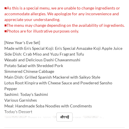
■As this is a special menu, we are unable to change ingredients or
accommodate allergies. We apologize for any inconvenience and
appreciate your understanding.
■The menu may change depending on the availability of ingredients.
■Photos are for illustrative purposes only.
[New Year's Eve Set]
Made with En's Special Koji: En's Special Amazake Koji Apple Juice
Side Dish: Crab Miso and Yuzu Fragrant Tofu
Wasabi and Delicious Dashi Chawanmushi
Potato Salad with Shredded Pork
Simmered Chinese Cabbage
Main Dish: Grilled Spanish Mackerel with Saikyo Style
Lotus Root Kinpira with Cheese Sauce and Powdered Sansho
Pepper
Sashimi: Today's Sashimi
Various Garnishes
Meal: Handmade Soba Noodles with Condiments
Today's Dessert
और पढ़ें
मान्य तिथि सीमाएँ
दिसम्बर 31, 2025
भोजन
दोपहर का खाना
आदेश सीमा
2 ~