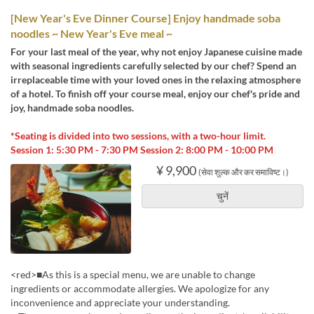
[New Year's Eve Dinner Course] Enjoy handmade soba
noodles ~ New Year's Eve meal ~
For your last meal of the year, why not enjoy Japanese cuisine made
with seasonal ingredients carefully selected by our chef? Spend an
irreplaceable time with your loved ones in the relaxing atmosphere
of a hotel. To finish off your course meal, enjoy our chef's pride and
joy, handmade soba noodles.
*Seating is divided into two sessions, with a two-hour limit.
Session 1: 5:30 PM - 7:30 PM Session 2: 8:00 PM - 10:00 PM
¥ 9,900
(सेवा शुल्क और कर समाविष्ट।)
चुनें
<red>■As this is a special menu, we are unable to change
ingredients or accommodate allergies. We apologize for any
inconvenience and appreciate your understanding.