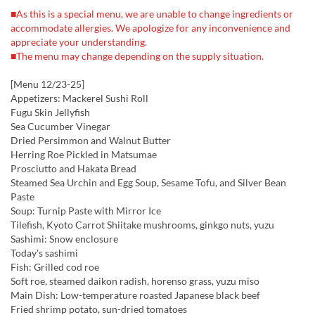
■As this is a special menu, we are unable to change ingredients or
accommodate allergies. We apologize for any inconvenience and
appreciate your understanding.
■The menu may change depending on the supply situation.
[Menu 12/23-25]
Appetizers: Mackerel Sushi Roll
Fugu Skin Jellyfish
Sea Cucumber Vinegar
Dried Persimmon and Walnut Butter
Herring Roe Pickled in Matsumae
Prosciutto and Hakata Bread
Steamed Sea Urchin and Egg Soup, Sesame Tofu, and Silver Bean
Paste
Soup: Turnip Paste with Mirror Ice
Tilefish, Kyoto Carrot Shiitake mushrooms, ginkgo nuts, yuzu
Sashimi: Snow enclosure
Today's sashimi
Fish: Grilled cod roe
Soft roe, steamed daikon radish, horenso grass, yuzu miso
Main Dish: Low-temperature roasted Japanese black beef
Fried shrimp potato, sun-dried tomatoes