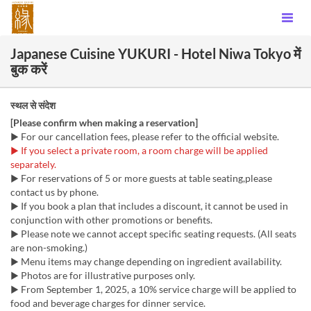
Japanese Cuisine YUKURI - Hotel Niwa Tokyo में
बुक करें
स्थल से संदेश
[Please confirm when making a reservation]
▶ For our cancellation fees, please refer to the official website.
▶ If you select a private room, a room charge will be applied
separately.
▶ For reservations of 5 or more guests at table seating,please
contact us by phone.
▶ If you book a plan that includes a discount, it cannot be used in
conjunction with other promotions or benefits.
▶ Please note we cannot accept specific seating requests. (All seats
are non-smoking.)
▶ Menu items may change depending on ingredient availability.
▶ Photos are for illustrative purposes only.
▶ From September 1, 2025, a 10% service charge will be applied to
food and beverage charges for dinner service.