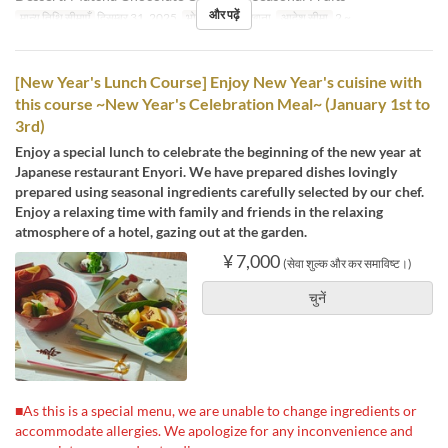
और पढ़ें
मान्य तिथि सीमाएँ
दिसम्बर 31, 2025
भोजन
रात का खाना
आदेश सीमा
2 ~
[New Year's Lunch Course] Enjoy New Year's cuisine with
this course ~New Year's Celebration Meal~ (January 1st to
3rd)
Enjoy a special lunch to celebrate the beginning of the new year at
Japanese restaurant Enyori. We have prepared dishes lovingly
prepared using seasonal ingredients carefully selected by our chef.
Enjoy a relaxing time with family and friends in the relaxing
atmosphere of a hotel, gazing out at the garden.
¥ 7,000
(सेवा शुल्क और कर समाविष्ट।)
चुनें
■As this is a special menu, we are unable to change ingredients or
accommodate allergies. We apologize for any inconvenience and