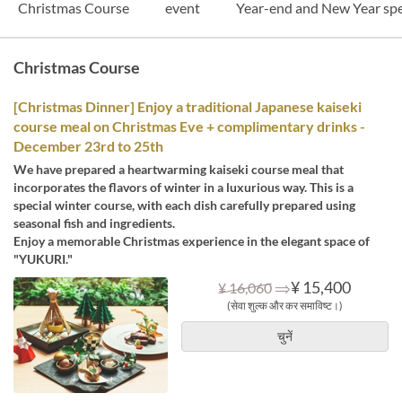
Christmas Course
event
Year-end and New Year sp
Christmas Course
[Christmas Dinner] Enjoy a traditional Japanese kaiseki
course meal on Christmas Eve + complimentary drinks -
December 23rd to 25th
We have prepared a heartwarming kaiseki course meal that
incorporates the flavors of winter in a luxurious way. This is a
special winter course, with each dish carefully prepared using
seasonal fish and ingredients.
Enjoy a memorable Christmas experience in the elegant space of
"YUKURI."
⇒
¥ 15,400
¥ 16,060
(सेवा शुल्क और कर समाविष्ट।)
चुनें