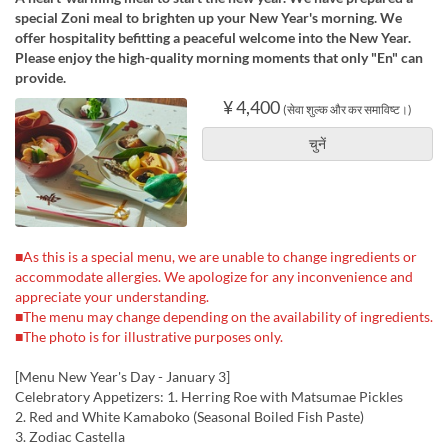
special Zoni meal to brighten up your New Year's morning. We
offer hospitality befitting a peaceful welcome into the New Year.
Please enjoy the high-quality morning moments that only "En" can
provide.
¥ 4,400
(सेवा शुल्क और कर समाविष्ट।)
चुनें
■As this is a special menu, we are unable to change ingredients or
accommodate allergies. We apologize for any inconvenience and
appreciate your understanding.
■The menu may change depending on the availability of ingredients.
■The photo is for illustrative purposes only.
[Menu New Year's Day - January 3]
Celebratory Appetizers: 1. Herring Roe with Matsumae Pickles
2. Red and White Kamaboko (Seasonal Boiled Fish Paste)
3. Zodiac Castella