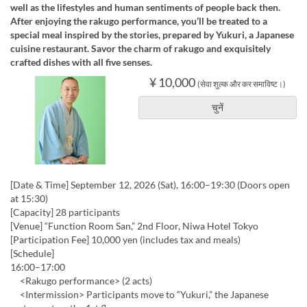
well as the lifestyles and human sentiments of people back then.
After enjoying the rakugo performance, you’ll be treated to a
special meal inspired by the stories, prepared by Yukuri, a Japanese
cuisine restaurant. Savor the charm of rakugo and exquisitely
crafted dishes with all five senses.
¥ 10,000
(सेवा शुल्क और कर समाविष्ट।)
चुनें
[Date & Time] September 12, 2026 (Sat), 16:00–19:30 (Doors open
at 15:30)
[Capacity] 28 participants
[Venue] “Function Room San,” 2nd Floor, Niwa Hotel Tokyo
[Participation Fee] 10,000 yen (includes tax and meals)
[Schedule]
16:00–17:00
<Rakugo performance> (2 acts)
<Intermission> Participants move to “Yukuri,” the Japanese