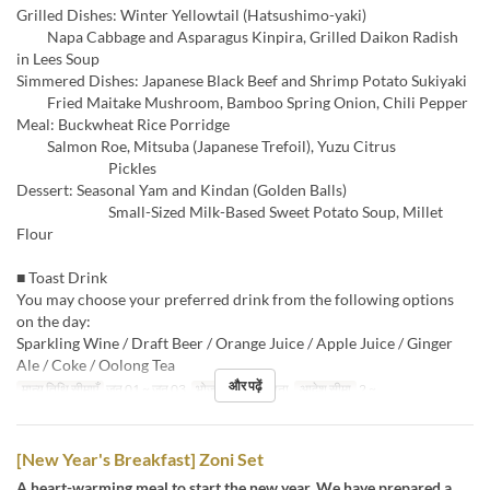
Grilled Dishes: Winter Yellowtail (Hatsushimo-yaki)
Napa Cabbage and Asparagus Kinpira, Grilled Daikon Radish
in Lees Soup
Simmered Dishes: Japanese Black Beef and Shrimp Potato Sukiyaki
Fried Maitake Mushroom, Bamboo Spring Onion, Chili Pepper
Meal: Buckwheat Rice Porridge
Salmon Roe, Mitsuba (Japanese Trefoil), Yuzu Citrus
Pickles
Dessert: Seasonal Yam and Kindan (Golden Balls)
Small-Sized Milk-Based Sweet Potato Soup, Millet
Flour
■ Toast Drink
You may choose your preferred drink from the following options
on the day:
Sparkling Wine / Draft Beer / Orange Juice / Apple Juice / Ginger
Ale / Coke / Oolong Tea
और पढ़ें
मान्य तिथि सीमाएँ
जन 01 ~ जन 03
भोजन
रात का खाना
आदेश सीमा
2 ~
[New Year's Breakfast] Zoni Set
A heart-warming meal to start the new year. We have prepared a