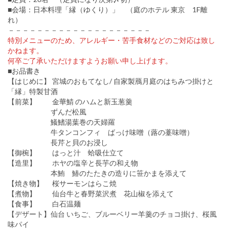
■会場：日本料理「縁（ゆくり）」 （庭のホテル 東京 1F離
れ）
－－－－－－－－－－－－－－－－－－－－
特別メニューのため、アレルギー・苦手食材などのご対応は致し
かねます。
何卒ご了承いただけますようお願い申し上げます。
■お品書き
【はじめに】 宮城のおもてなし/ 自家製鴈月庭のはちみつ掛けと
「縁」特製甘酒
【前菜】 金華鯖 のハムと新玉葱羹
ずんだ松風
鱶鰭湯葉巻の天婦羅
牛タンコンフィ ばっけ味噌（蕗の薹味噌）
長芹と貝のお浸し
【御椀】 はっと汁 蛤吸仕立て
【造里】 ホヤの塩辛と長芋の和え物
本鮪 鰆のたたきの造りに笹かまを添えて
【焼き物】 桜サーモンはらこ焼
【煮物】 仙台牛と春野菜沢煮 花山椒を添えて
【食事】 白石温麺
【デザート】仙台 いちご、ブルーベリー羊羹のチョコ掛け、桜風
味パイ