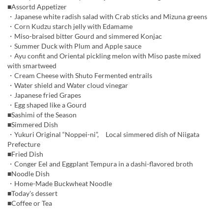
■Assortd Appetizer
・Japanese white radish salad with Crab sticks and Mizuna greens
・Corn Kudzu starch jelly with Edamame
・Miso-braised bitter Gourd and simmered Konjac
・Summer Duck with Plum and Apple sauce
・Ayu confit and Oriental pickling melon with Miso paste mixed
with smartweed
・Cream Cheese with Shuto Fermented entrails
・Water shield and Water cloud vinegar
・Japanese fried Grapes
・Egg shaped like a Gourd
■Sashimi of the Season
■Simmered Dish
・Yukuri Original “Noppei-ni”, Local simmered dish of Niigata
Prefecture
■Fried Dish
・Conger Eel and Eggplant Tempura in a dashi-flavored broth
■Noodle Dish
・Home-Made Buckwheat Noodle
■Today's dessert
■Coffee or Tea