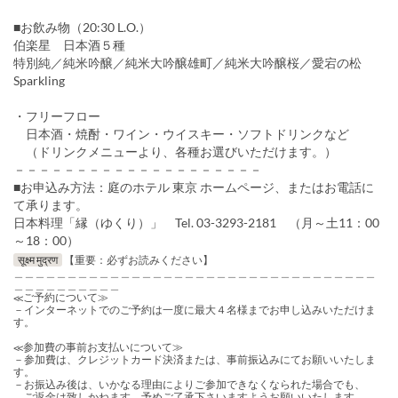
■お飲み物（20:30 L.O.）
伯楽星 日本酒５種
特別純／純米吟醸／純米大吟醸雄町／純米大吟醸桜／愛宕の松
Sparkling
・フリーフロー
日本酒・焼酎・ワイン・ウイスキー・ソフトドリンクなど
（ドリンクメニューより、各種お選びいただけます。）
－－－－－－－－－－－－－－－－－－－－
■お申込み方法：庭のホテル 東京 ホームページ、またはお電話に
て承ります。
日本料理「縁（ゆくり）」 Tel. 03-3293-2181 （月～土11：00
～18：00）
सूक्ष्म मुद्रण
【重要：必ずお読みください】
＿＿＿＿＿＿＿＿＿＿＿＿＿＿＿＿＿＿＿＿＿＿＿＿＿＿＿＿＿＿＿＿＿＿
＿＿＿＿＿＿＿＿＿＿
≪ご予約について≫
－インターネットでのご予約は一度に最大４名様までお申し込みいただけま
す。
≪参加費の事前お支払いについて≫
－参加費は、クレジットカード決済または、事前振込みにてお願いいたしま
す。
－お振込み後は、いかなる理由によりご参加できなくなられた場合でも、
ご返金は致しかねます。予めご了承下さいますようお願いいたします。