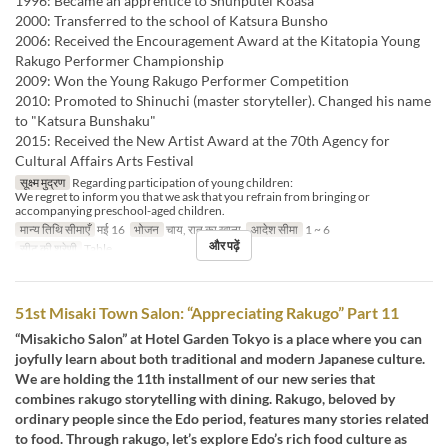
1996: Became an apprentice to Shunputei Koasa
2000: Transferred to the school of Katsura Bunsho
2006: Received the Encouragement Award at the Kitatopia Young
Rakugo Performer Championship
2009: Won the Young Rakugo Performer Competition
2010: Promoted to Shinuchi (master storyteller). Changed his name
to "Katsura Bunshaku"
2015: Received the New Artist Award at the 70th Agency for
Cultural Affairs Arts Festival
सूक्ष्म मुद्रण
Regarding participation of young children:
We regret to inform you that we ask that you refrain from bringing or
accompanying preschool-aged children.
मान्य तिथि सीमाएँ
मई 16
भोजन
चाय, रात का खाना
आदेश सीमा
1 ~ 6
और पढ़ें
सीट की श्रेणी
Table
51st Misaki Town Salon: “Appreciating Rakugo” Part 11
“Misakicho Salon” at Hotel Garden Tokyo is a place where you can
joyfully learn about both traditional and modern Japanese culture.
We are holding the 11th installment of our new series that
combines rakugo storytelling with dining. Rakugo, beloved by
ordinary people since the Edo period, features many stories related
to food. Through rakugo, let’s explore Edo’s rich food culture as