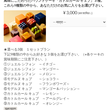
風味にこだわったパウンドケーキ「カトルカール キュブ」３種。
これら9種類の中から、あなただけのお気に入りをお選び下さい。
¥ 3,000
(कर शामिल।)
★選べる3個 １セットプラン
下記9種類の中からお好きな３個をお選び下さい。（※各ケーキの
賞味期限にご注意下さい。）
①ジュエル シフォン ～イチゴ～
②ジュエル シフォン ～マンゴー～
③ジュエル シフォン ～メロン～
④モデルヌ キュブ ～ショコラ～
⑤モデルヌ キュブ ～フランボワーズ～
⑥モデルヌ キュブ ～マンゴー＆パッション～
⑦カトルカール キュブ ～レモン～
⑧カトルカール キュブ ～アールグレイ～
⑨カトルカール キュブ ～オレンジ～
सूक्ष्म मुद्रण