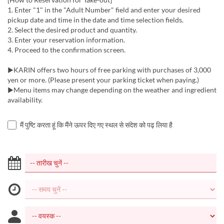
1. Enter "1" in the "Adult Number" field and enter your desired
pickup date and time in the date and time selection fields.
2. Select the desired product and quantity.
3. Enter your reservation information.
4. Proceed to the confirmation screen.
▶KARIN offers two hours of free parking with purchases of 3,000
yen or more. (Please present your parking ticket when paying.)
▶Menu items may change depending on the weather and ingredient
availability.
मैं पुष्टि करता हूं कि मैंने ऊपर दिए गए स्थल से संदेश को पढ़ लिया है