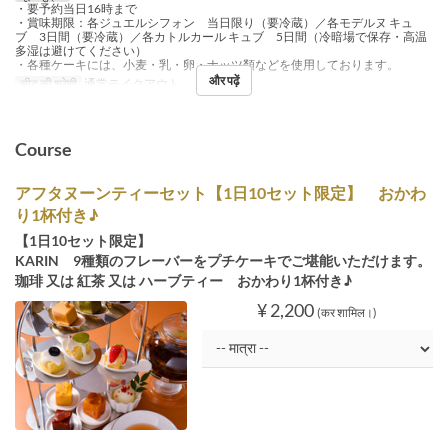
・要予約当日16時まで
・賞味期限：各ジュエルシフォン 当日限り（要冷蔵）／各モデルヌ キュ
ブ 3日間（要冷蔵）／各カトルカール キュブ 5日間（冷暗場で保存・高温
多湿は避けてください）
・各種ケーキには、小麦・乳・卵・ナッツ類などを使用しております。
और पढ़ें
सीट की श्रेणी
通常テイクアウト
Course
アフタヌーンティーセット【1日10セット限定】 おかわ
り1杯付き♪
【1日10セット限定】
KARIN 9種類のフレーバーをプチケーキでご堪能いただけます。
珈琲 又は 紅茶 又は ハーブティー おかわり1杯付き♪
¥ 2,200
(कर शामिल।)