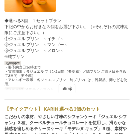
◆選べる3個 １セットプラン
下記の中からお好きな３個をお選び下さい。（※それぞれの賞味期
限にご注意下さい。）
①ジュエル プリン ～イチゴ～
②ジュエル プリン ～マンゴー～
③ジュエル プリン ～メロン～
④純プリン
सूक्ष्म मुद्रण
・要予約当日16時まで
・賞味期限：各ジュエル プリン2日間（要冷蔵）／純プリン ご購入日を含め
て3日間（要冷蔵）
・アレルギー表示：各ジュエル プリン、純プリンには、乳製品、卵などを使
用。
और पढ़ें
सीट की श्रेणी
通常テイクアウト
【テイクアウト】 KARIN 選べる3個のセット
こだわりの素材、やさしい甘味のシフォンケーキ「ジュエル シフ
ォン」３種、クーベルチュールチョコレートを使用し、滑らかな
触感を愉しめるテリーヌケーキ「モデルヌ キュブ」３種、素材や