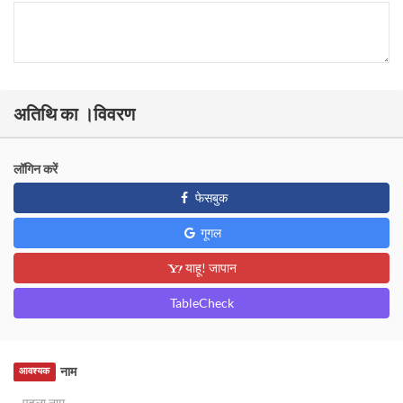
अतिथि का ।विवरण
लॉगिन करें
फेसबुक
गूगल
याहू! जापान
TableCheck
नाम
आवश्यक