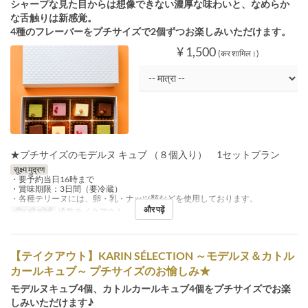
シャープな見た目からは想像できない濃厚な味わいと、なめらか
な舌触りは新感覚。
4種のフレーバーをプチサイズで2個ずつお楽しみいただけます。
¥ 1,500
(कर शामिल।)
★プチサイズのモデルヌ キュブ （８個入り） 1セットプラン
सूक्ष्म मुद्रण
・要予約当日16時まで
・賞味期限：3日間（要冷蔵）
・各種テリーヌには、卵・乳・ナッツ類などを使用しております。
और पढ़ें
सीट की श्रेणी
通常テイクアウト
【テイクアウト】KARIN SÉLECTION ～モデルヌ＆カトル
カールキュブ～ プチサイズのお愉しみ★
モデルヌキュブ4個、カトルカールキュブ4個をプチサイズでお楽
しみいただけます♪