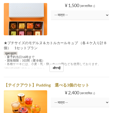
¥ 1,500
(कर शामिल।)
★プチサイズのモデルヌ＆カトルカールキュブ （各４ケ入り計８
個） 1セットプラン
सूक्ष्म मुद्रण
・要予約当日16時まで
・賞味期限：3日間（要冷蔵）
・各種ケーキには、小麦・乳・卵・ナッツ類などを使用しております。
और पढ़ें
सीट की श्रेणी
通常テイクアウト
【テイクアウト】Pudding 選べる3個のセット
¥ 2,400
(कर शामिल।)