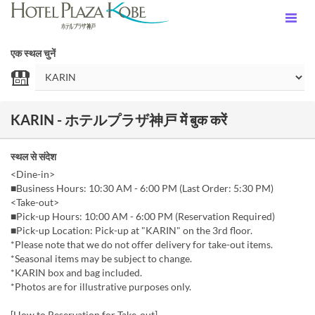
एक स्थल चुनें
KARIN - ホテルプラザ神戸 में बुक करें
स्थल से संदेश
<Dine-in>
■Business Hours: 10:30 AM - 6:00 PM (Last Order: 5:30 PM)
<Take-out>
■Pick-up Hours: 10:00 AM - 6:00 PM (Reservation Required)
■Pick-up Location: Pick-up at "KARIN" on the 3rd floor.
*Please note that we do not offer delivery for take-out items.
*Seasonal items may be subject to change.
*KARIN box and bag included.
*Photos are for illustrative purposes only.
[How to Reservation for Take-out]