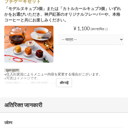
プチケーキセット
「モデルヌキュブ3個」または「カトルカールキュブ3個」いずれ
かをお選びいただき、神戸紅茶のオリジナルフレーバーや、本格
コーヒーと共にお楽しみください。
¥ 1,100
(कर शामिल।)
सूक्ष्म मुद्रण
※仕入れ状況によりメニュー内容を変更する場合がございます。
※写真はイメージです。
और पढ़ें
आदेश सीमा
1 ~ 6
सीट की श्रेणी
イートイン
अतिरिक्त जानकारी
उद्देश्य