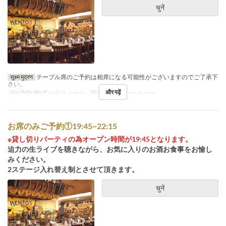
चुनें
सूक्ष्म मुद्रण
テーブル席のご予約は相席になる可能性がございますのでご了承下
さい。
और पढ़ें
मान्य तिथि सीमाएँ
मार्च 07, अक्टू 31
दिन
श
भोजन
रात का खाना
お席のみご予約①19:45~22:15
※貸し切りパーティの為オープン時間が19:45となります。
迫力の生ライブを聴きながら、お気に入りのお酒お食事をお愉し
みください。
2ステージ入れ替え制とさせて頂きます。
चुनें