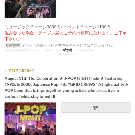
ミュージックチャージ3630円+イベントチャージ1100円
混み合った場合、テーブル席のご予約は相席になります。ご了承
下さい。
सूक्ष्म मुद्रण
イベントの為ハッピーアワーのサービスはございません。
और पढ़ें
मान्य तिथि सीमाएँ
अगस्त 09
भोजन
रात का खाना, रात
आदेश सीमा
1 ~
J-POP NIGHT
August 11th Thu Celebration ★ J-POP NIGHT held ★ featuring
1990s & 2000s Japanese Pop Hits "GRID CREWS" A high quality J-
POP band that brings together young artists who are active in
various fields. stay tuned! ︎‼ ︎
चुनें