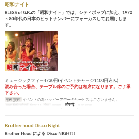
昭和ナイト
BLESS of G.K.の「昭和ナイト」では、シティポップに加え、1970
～80年代の日本のヒットナンバーにフォーカスしてお届けしま
す。
ミュージックフィー4730円(イベントチャージ1100円込み)
混み合った場合、テーブル席のご予約は相席になります。ご了承
下さい。
सूक्ष्म मुद्रण
イベントの為ハッピーアワーのサービスはございません。
और पढ़ें
मान्य तिथि सीमाएँ
सिप्ट 23
दिन
अवकाश
भोजन
रात का खाना
Brotherhood Disco Night
Brother Hood による Disco NIGHT!!