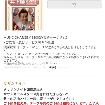
चुनें
MUSIC CHARGE ¥ 8800(通常チャージ含む)
※ご飲食代及びサービス料10%別途
सूक्ष्म मुद्रण
オープン16:00より17:00迄のご来店の受け付けとさせて頂きま
す。
イベントの為、ハッピーアワーのサービスはございません。
混み合った場合、テーブル席のご予約は相席になる可能性がございますので
ご了承下さい。
当日は全席禁煙になります。ご了承下さい。
और पढ़ें
मान्य तिथि सीमाएँ
अक्टू 04
दिन
स
भोजन
रात का खाना, रात
サザンナイト
★サザンナイト開催決定★
サザンオールスターズ好きにはたまらない!!
数々の名曲と供に一緒に盛り上がりましょう!!!!
ご予約多数の為、テーブル席のご予約は相席になります。ご了承