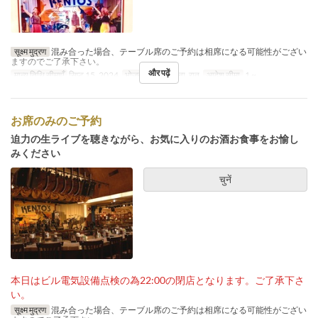
सूक्ष्म मुद्रण
混み合った場合、テーブル席のご予約は相席になる可能性がござい
ますのでご了承下さい。
और पढ़ें
मान्य तिथि सीमाएँ
सिप्ट 15, 2024
भोजन
रात का खाना, रात
आदेश सीमा
1 ~
お席のみのご予約
迫力の生ライブを聴きながら、お気に入りのお酒お食事をお愉し
みください
चुनें
本日はビル電気設備点検の為22:00の閉店となります。ご了承下さ
い。
सूक्ष्म मुद्रण
混み合った場合、テーブル席のご予約は相席になる可能性がござい