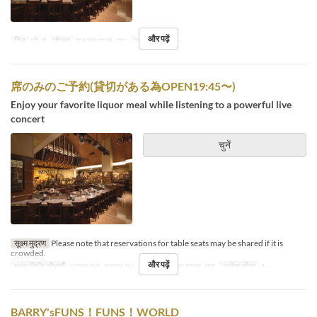
और पढ़ें
दिन
सो, मं
भोजन
रात का खाना, रात
आदेश सीमा
1 ~
席のみのご予約(貸切がある為OPEN19:45〜)
Enjoy your favorite liquor meal while listening to a powerful live
concert
चुनें
सूक्ष्म मुद्रण
Please note that reservations for table seats may be shared if it is
crowded.
और पढ़ें
मान्य तिथि सीमाएँ
अगस्त 03, अगस्त 06
भोजन
रात का खाना, रात
आदेश सीमा
1 ~
BARRY'sFUNS！FUNS！WORLD