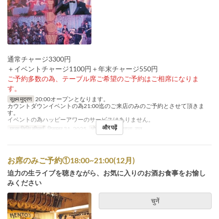
通常チャージ3300円
＋イベントチャージ1100円＋年末チャージ550円
ご予約多数の為、テーブル席ご希望のご予約はご相席になりま
す。
सूक्ष्म मुद्रण
20:00オープンとなります。
カウントダウンイベントの為21:00迄のご来店のみのご予約とさせて頂きま
す。
イベントの為ハッピーアワーのサービスはありません。
और पढ़ें
मान्य तिथि सीमाएँ
दिसम्बर 31, 2025
भोजन
रात का खाना, रात
お席のみご予約①18:00~21:00(12月)
迫力の生ライブを聴きながら、お気に入りのお酒お食事をお愉し
みください
चुनें