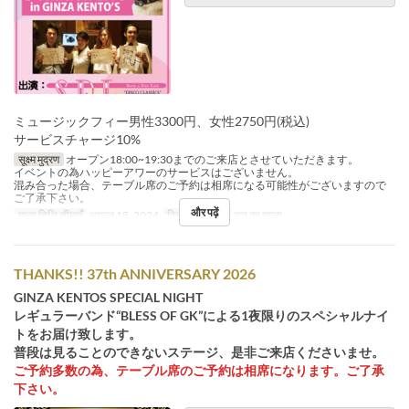
ミュージックフィー男性3300円、女性2750円(税込)
サービスチャージ10%
सूक्ष्म मुद्रण
オープン18:00~19:30までのご来店とさせていただきます。
イベントの為ハッピーアワーのサービスはございません。
混み合った場合、テーブル席のご予約は相席になる可能性がございますので
ご了承下さい。
और पढ़ें
मान्य तिथि सीमाएँ
अगस्त 18, 2024
दिन
स
भोजन
रात का खाना
THANKS!! 37th ANNIVERSARY 2026
GINZA KENTOS SPECIAL NIGHT
レギュラーバンド“BLESS OF GK”による1夜限りのスペシャルナイ
トをお届け致します。
普段は見ることのできないステージ、是非ご来店くださいませ。
ご予約多数の為、テーブル席のご予約は相席になります。ご了承
下さい。