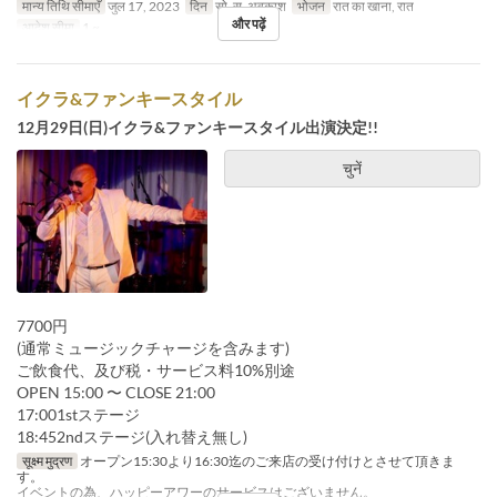
मान्य तिथि सीमाएँ
जुल 17, 2023
दिन
सो, स, अवकाश
भोजन
रात का खाना, रात
और पढ़ें
आदेश सीमा
1 ~
イクラ&ファンキースタイル
12月29日(日)イクラ&ファンキースタイル出演決定!!
चुनें
7700円
(通常ミュージックチャージを含みます)
ご飲食代、及び税・サービス料10%別途
OPEN 15:00 〜 CLOSE 21:00
17:001stステージ
18:452ndステージ(入れ替え無し)
सूक्ष्म मुद्रण
オープン15:30より16:30迄のご来店の受け付けとさせて頂きま
す。
イベントの為、ハッピーアワーのサービスはございません。