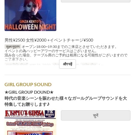
男性¥2500 女性¥2000 +イベントチャージ¥500
सूक्ष्म मुद्रण
オープン18:00~19:30までのご来店とさせていただきます。
イベントの為ハッピーアワーのサービスはございません。
混み合った場合、テーブル席のご予約は相席になる可能性がございますので
ご了承下さい。
और पढ़ें
मान्य तिथि सीमाएँ
अक्टू 31, 2020
भोजन
रात का खाना
आदेश सीमा
1 ~
GIRL GROUP SOUND
★GIRL GROUP DOUND★
時代の音楽シーンを賑わせた様々なガールグループサウンドを大
特集してお贈りします♪
चुनें