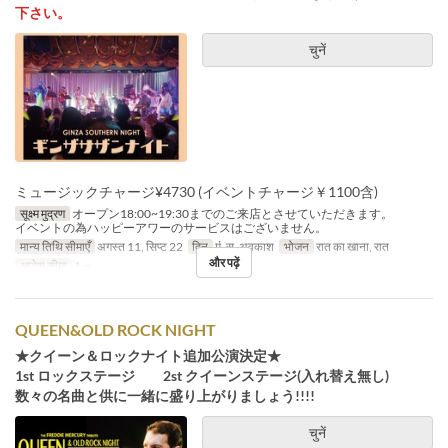
下さい。
चुनें
ミュージックチャージ¥4730 (イベントチャージ￥1100含)
सूक्ष्म मुद्रण
オープン18:00~19:30までのご来店とさせていただきます。
イベントの為ハッピーアワーのサービスはございません。
मान्य तिथि सीमाएँ
अगस्त 11, सिप्ट 22
दिन
मं, स, अवकाश
भोजन
रात का खाना, रात
और पढ़ें
आदेश सीमा
1 ~
QUEEN&OLD ROCK NIGHT
★クイーン＆ロックナイト追加公演決定★
1st ロックステージ 2st クイーンステージ(入れ替え無し)
数々の名曲と供に一緒に盛り上がりましょう!!!!
चुनें