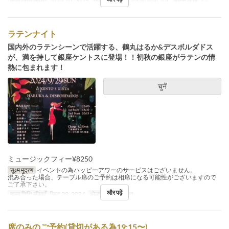
मान्य तिथि सीमाएँ
अगस्त 10, 2025
दिन
स
भोजन
रात का खाना, रात
आदेश सीमा
1 ~
ラテンナイト
国内外のラテンシーンで活躍する、鶴丸はるか&デスボルダドス
が、満を持して銀座ケントスに登場！！初秋の銀座がラテンの情
熱に包まれます！
चुनें
ミュージックフィー¥8250
सूक्ष्म मुद्रण
イベントの為ハッピーアワーのサービスはございません。
混み合った場合、テーブル席のご予約は相席になる可能性がございますので
ご了承下さい。
और पढ़ें
मान्य तिथि सीमाएँ
सिप्ट 29, 2024
भोजन
रात का खाना
席のみのご予約(貸切がある為19:15〜)