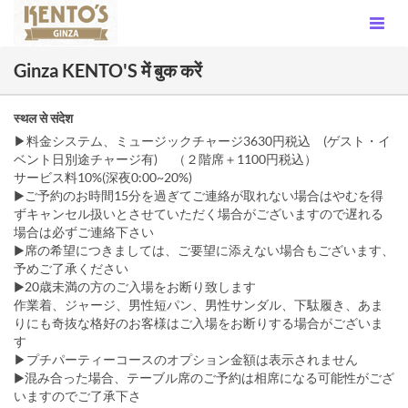
Ginza KENTO'S में बुक करें
स्थल से संदेश
▶︎料金システム、ミュージックチャージ3630円税込 (ゲスト・イ
ベント日別途チャージ有) （２階席＋1100円税込）
サービス料10%(深夜0:00~20%)
▶ご予約のお時間15分を過ぎてご連絡が取れない場合はやむを得
ずキャンセル扱いとさせていただく場合がございますので遅れる
場合は必ずご連絡下さい
▶席の希望につきましては、ご要望に添えない場合もございます、
予めご了承ください
▶︎20歳未満の方のご入場をお断り致します
作業着、ジャージ、男性短パン、男性サンダル、下駄履き、あま
りにも奇抜な格好のお客様はご入場をお断りする場合がございま
す
▶︎プチパーティーコースのオプション金額は表示されません
▶︎混み合った場合、テーブル席のご予約は相席になる可能性がござ
いますのでご了承下さ