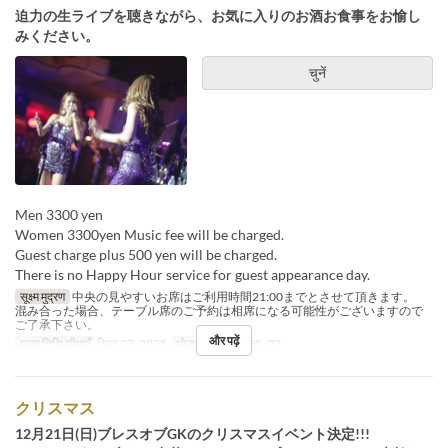
迫力の生ライブを聴きながら、お気に入りのお酒お食事をお愉し
みください。
चुनें
Men 3300 yen
Women 3300yen Music fee will be charged.
Guest charge plus 500 yen will be charged.
There is no Happy Hour service for guest appearance day.
सूक्ष्म मुद्रण
中央の見やすいお席はご利用時間21:00までとさせて頂きます。
混み合った場合、テーブル席のご予約は相席になる可能性がございますので
ご了承下さい。
और पढ़ें
मान्य तिथि सीमाएँ
सिप्ट 27, 2025
भोजन
रात का खाना, रात
クリスマス
12月21日(日)ブレスオブGKのクリスマスイベント決定!!!