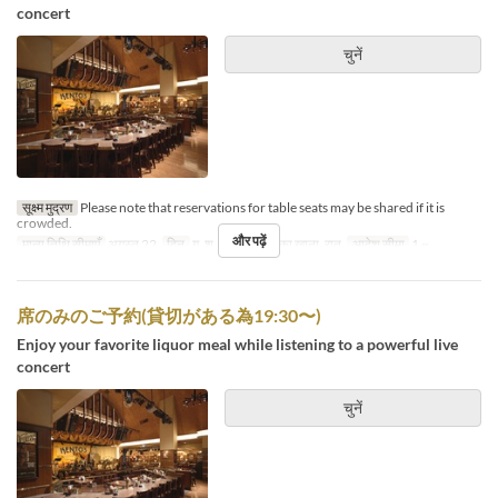
concert
चुनें
सूक्ष्म मुद्रण
Please note that reservations for table seats may be shared if it is
crowded.
और पढ़ें
मान्य तिथि सीमाएँ
अगस्त 22
दिन
गु, श
भोजन
रात का खाना, रात
आदेश सीमा
1 ~
席のみのご予約(貸切がある為19:30〜)
Enjoy your favorite liquor meal while listening to a powerful live
concert
चुनें