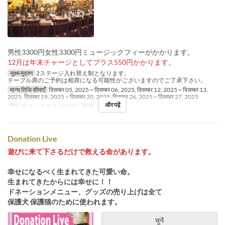
男性3300円女性3300円ミュージックフィーがかかります。
12月は年末チャージとしてプラス550円かかります。
सूक्ष्म मुद्रण
2ステージ入れ替え制となります。
テーブル席のご予約は相席になる可能性がございますのでご了承下さい。
मान्य तिथि सीमाएँ
दिसम्बर 05, 2025 ~ दिसम्बर 06, 2025, दिसम्बर 12, 2025 ~ दिसम्बर 13,
2025, दिसम्बर 19, 2025 ~ दिसम्बर 20, 2025, दिसम्बर 26, 2025 ~ दिसम्बर 27, 2025
और पढ़ें
दिन
सो, मं, बु, गु, शु, श, अवकाश
भोजन
रात का खाना
Donation Live
遊びに来て下さるだけで救える命があります。
幸せになるべく生まれてきた可愛い命。
生まれてきたからには幸せに！！
ドネーションメニュー、グッズの売り上げは全て
保護犬 保護猫のために使われます。
चुनें