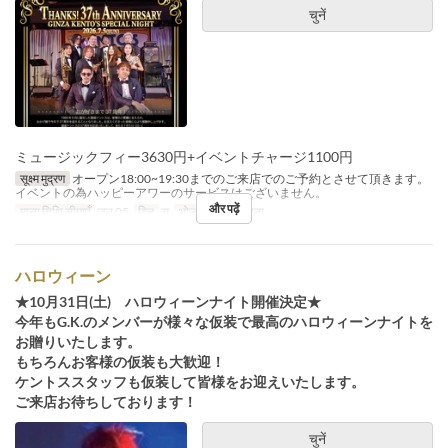
चुनें
ミュージックフィー3630円+イベントチャージ1100円
सूक्ष्म मुद्रण
オープン18:00~19:30までのご来店でのご予約とさせて頂きます。
イベントの為ハッピーアワーのサービスはございません。
और पढ़ें
मान्य तिथि सीमाएँ
जुल 05
दिन
स
भोजन
रात का खाना
ハロウィーン
★10月31日(土) ハロウィーンナイト開催決定★
今年もG.K.のメンバーが様々な仮装で最高のハロウィーンナイトを
お贈りいたします。
もちろんお客様の仮装も大歓迎！
ケントススタッフも仮装して皆様をお迎えいたします。
ご来店お待ちしております！
चुनें