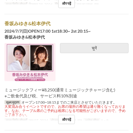
और पढ़ें
मान्य तिथि सीमाएँ
दिसम्बर 29, 2024
दिन
स
भोजन
रात का खाना, रात
香坂みゆき&松本伊代
2024/7/7(日)OPEN17:00 1st18:30~ 2st 20:15~
香坂みゆき&松本伊代
चुनें
ミュージックフィー¥8,250(通常ミュージックチャージ含む)
※ご飲食代及び税、サービス料10%別途
सूक्ष्म मुद्रण
オープン17:00~18:15までのご来店とさせていただきます。
大変混み合うイベントですので、お席の場所の希望は通り難くなっておりま
す。なお、テーブル席のご予約は相席になる可能性がございますので、予め
ご了承下さい。
और पढ़ें
मान्य तिथि सीमाएँ
जुल 07, 2024
भोजन
रात का खाना, रात
आदेश सीमा
1 ~ 9