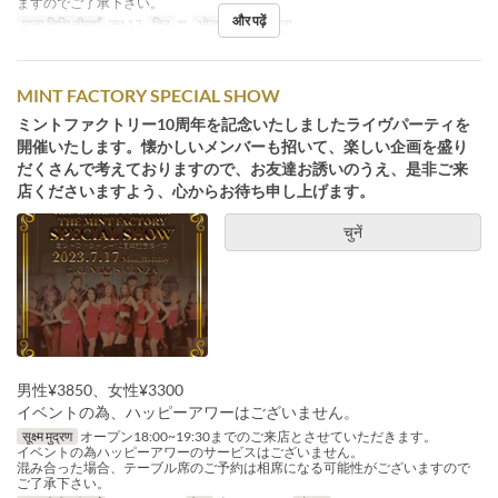
ますのでご了承下さい。
और पढ़ें
मान्य तिथि सीमाएँ
जन 17
दिन
श
भोजन
रात का खाना
MINT FACTORY SPECIAL SHOW
ミントファクトリー10周年を記念いたしましたライヴパーティを
開催いたします。懐かしいメンバーも招いて、楽しい企画を盛り
だくさんで考えておりますので、お友達お誘いのうえ、是非ご来
店くださいますよう、心からお待ち申し上げます。
चुनें
男性¥3850、女性¥3300
イベントの為、ハッピーアワーはございません。
सूक्ष्म मुद्रण
オープン18:00~19:30までのご来店とさせていただきます。
イベントの為ハッピーアワーのサービスはございません。
混み合った場合、テーブル席のご予約は相席になる可能性がございますので
ご了承下さい。