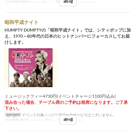
और पढ़ें
मान्य तिथि सीमाएँ
सिप्ट 13, सिप्ट 27
दिन
स
भोजन
रात का खाना
昭和平成ナイト
HUMPTY DUMPTYの「昭和平成ナイト」では、シティポップに加
え、1970～80年代の日本のヒットナンバーにフォーカスしてお届
けします。
ミュージックフィー4730円(イベントチャージ1100円込み)
混み合った場合、テーブル席のご予約は相席になります。ご了承
下さい。
सूक्ष्म मुद्रण
イベントの為ハッピーアワーのサービスはございません。
और पढ़ें
मान्य तिथि सीमाएँ
अगस्त 02
दिन
स
भोजन
रात का खाना