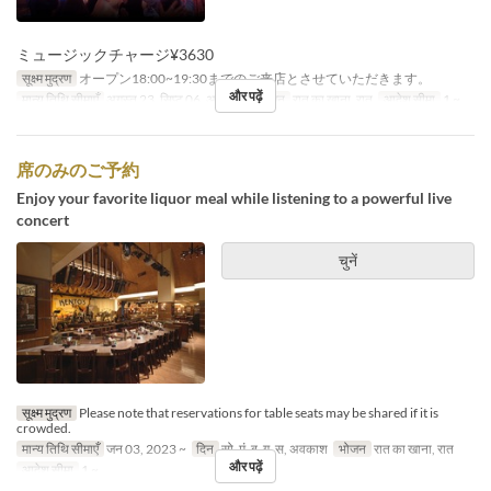
ミュージックチャージ¥3630
सूक्ष्म मुद्रण
オープン18:00~19:30までのご来店とさせていただきます。
और पढ़ें
मान्य तिथि सीमाएँ
अगस्त 23, सिप्ट 06, अक्टू 11
भोजन
रात का खाना, रात
आदेश सीमा
1 ~
席のみのご予約
Enjoy your favorite liquor meal while listening to a powerful live
concert
चुनें
सूक्ष्म मुद्रण
Please note that reservations for table seats may be shared if it is
crowded.
मान्य तिथि सीमाएँ
जन 03, 2023 ~
दिन
सो, मं, बु, गु, स, अवकाश
भोजन
रात का खाना, रात
और पढ़ें
आदेश सीमा
1 ~