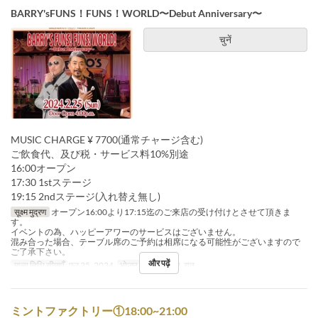
BARRY'sFUNS！FUNS！WORLD〜Debut Anniversary〜
चुनें
MUSIC CHARGE ¥ 7700(通常チャージ含む)
ご飲食代、及び税・サービス料10%別途
16:00オープン
17:30 1stステージ
19:15 2ndステージ(入れ替え無し)
सूक्ष्म मुद्रण
オープン16:00より17:15迄のご来店の受け付けとさせて頂きま
す。
イベントの為、ハッピーアワーのサービスはございません。
混み合った場合、テーブル席のご予約は相席になる可能性がございますので
ご了承下さい。
और पढ़ें
मान्य तिथि सीमाएँ
फ़र 25, 2024
भोजन
रात का खाना, रात
ミントファクトリー①18:00~21:00