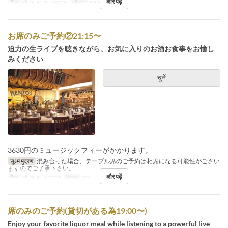
और पढ़ें
दिन
सो, शु, श, स, अवकाश
भोजन
रात का खाना
お席のみご予約②21:15〜
迫力の生ライブを聴きながら、お気に入りのお酒お食事をお愉し
みください
चुनें
3630円のミュージックフィーがかかります。
सूक्ष्म मुद्रण
混み合った場合、テーブル席のご予約は相席になる可能性がござい
ますのでご了承下さい。
और पढ़ें
दिन
सो, शु, श, अवकाश
भोजन
रात
席のみのご予約(貸切がある為19:00〜)
Enjoy your favorite liquor meal while listening to a powerful live