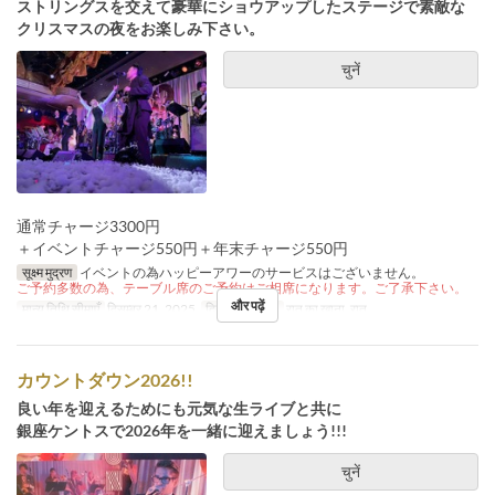
ストリングスを交えて豪華にショウアップしたステージで素敵な
クリスマスの夜をお楽しみ下さい。
चुनें
通常チャージ3300円
＋イベントチャージ550円＋年末チャージ550円
सूक्ष्म मुद्रण
イベントの為ハッピーアワーのサービスはございません。
ご予約多数の為、テーブル席のご予約はご相席になります。ご了承下さい。
और पढ़ें
मान्य तिथि सीमाएँ
दिसम्बर 21, 2025
दिन
स
भोजन
रात का खाना, रात
カウントダウン2026!!
良い年を迎えるためにも元気な生ライブと共に
銀座ケントスで2026年を一緒に迎えましょう!!!
चुनें