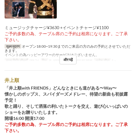
ミュージックチャージ¥3630 +イベントチャージ¥1100
ご予約多数の為、テーブル席のご予約は相席になります。ご了承
下さい。
सूक्ष्म मुद्रण
オープン18:00~19:30までのご来店の方のみの予約とさせていただ
きます。
イベントの為ハッピーアワーのサービスはございません。
और पढ़ें
मान्य तिथि सीमाएँ
जुल 26
दिन
स, अवकाश
भोजन
रात का खाना
आदेश सीमा
1 ~
井上順
「井上順with FRIENDS」どんなときにも道がある〜Way〜
懐かしのポップス、スパイダーズメドレー、待望の新曲も初披露
予定！
歌と踊り、そして洒落の利いたトークを交え、遊び心いっぱいの
ショーをお贈りいたします。
開場16:00 開演17:00
ご予約多数の為、テーブル席のご予約は相席になります。ご了承
下さい。