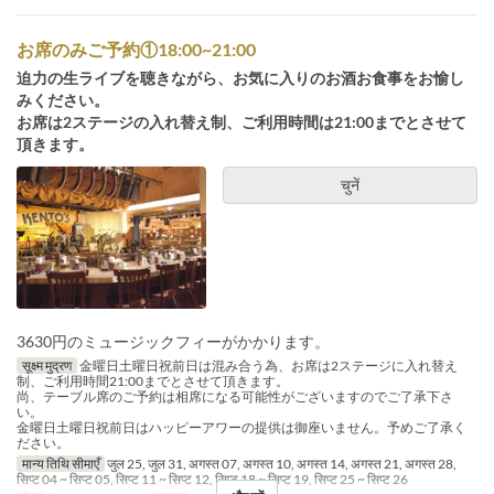
お席のみご予約①18:00~21:00
迫力の生ライブを聴きながら、お気に入りのお酒お食事をお愉し
みください。
お席は2ステージの入れ替え制、ご利用時間は21:00までとさせて
頂きます。
चुनें
3630円のミュージックフィーがかかります。
सूक्ष्म मुद्रण
金曜日土曜日祝前日は混み合う為、お席は2ステージに入れ替え
制、ご利用時間21:00までとさせて頂きます。
尚、テーブル席のご予約は相席になる可能性がございますのでご了承下さ
い。
金曜日土曜日祝前日はハッピーアワーの提供は御座いません。予めご了承く
ださい。
मान्य तिथि सीमाएँ
जुल 25, जुल 31, अगस्त 07, अगस्त 10, अगस्त 14, अगस्त 21, अगस्त 28,
सिप्ट 04 ~ सिप्ट 05, सिप्ट 11 ~ सिप्ट 12, सिप्ट 18 ~ सिप्ट 19, सिप्ट 25 ~ सिप्ट 26