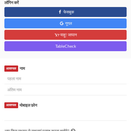
लॉगिन करें
फेसबुक
गूगल
याहू! जापान
TableCheck
नाम
आवश्यक
मोबाइल फ़ोन
आवश्यक
आप किस माध्यम से सूचनाएं प्राप्त करना चाहेंगे?