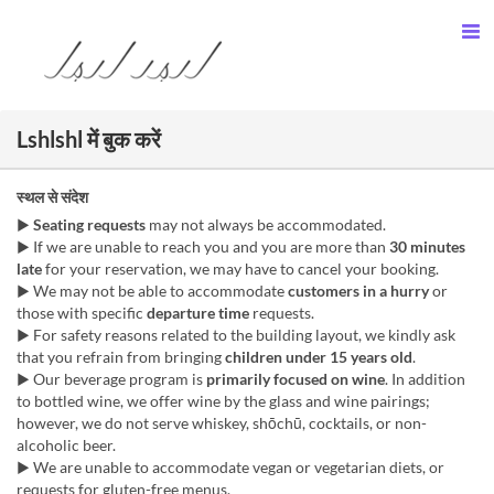
Lshlshl में बुक करें
स्थल से संदेश
▶︎
Seating requests
may not always be accommodated.
▶︎ If we are unable to reach you and you are more than
30 minutes
late
for your reservation, we may have to cancel your booking.
▶︎ We may not be able to accommodate
customers in a hurry
or
those with specific
departure time
requests.
▶︎ For safety reasons related to the building layout, we kindly ask
that you refrain from bringing
children under 15 years old
.
▶︎ Our beverage program is
primarily focused on wine
. In addition
to bottled wine, we offer wine by the glass and wine pairings;
however, we do not serve whiskey, shōchū, cocktails, or non-
alcoholic beer.
▶︎ We are unable to accommodate vegan or vegetarian diets, or
requests for gluten-free menus.