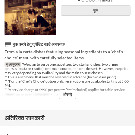
(कर शामिल।)
चुनें
बुक करने हेतु क्रेडिट कार्ड आवश्यक
From a la carte dishes featuring seasonal ingredients to a “chef’s
choice” menu with carefully selected items.
सूक्ष्म मुद्रण
*We plan to serve one appetizer, two starter dishes, two primo
courses (pasta or risotto), one main course, and one dessert. However, the price
may vary depending on availability and the main course chosen.
**This is a set menu that must be reserved in advance (by two days prior).
***For the “Chef’s Choice” option only, reservations are available starting at 5:00
PM.
***A service charge of ¥990 per person (tax included) applies for table service.
और पढ़ें
भोजन
रात का खाना
आदेश सीमा
2 ~ 4
अतिरिक्त जानकारी