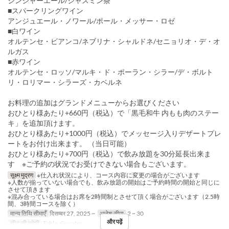
ジンジャーエール/ジャスミン茶
■スパークリングワイン
アンジュエール・ノワール/ポール・メッサー・ロゼ
■白ワイン
オルテンセ・ビアンコ/ネブリナ・シャルドネ/セニョリオ・デ・オ
ルガス
■赤ワイン
オルテンセ・ロッソ/マルキ・ド・ポーラン・シラー/デ・ボルト
リ・ロリマー・シラーズ・カベルネ
お料理の追加はグランドメニューからお選びください
おひとり様あたり+660円（税込）で「黒毛和牛 内もも肉のステー
キ」を追加頂けます。
おひとり様あたり+1000円（税込）でメッセージ入りデザートプレ
ートをお付け出来ます。 （当日可能）
おひとり様あたり+700円（税込）で飲み放題を30分延長出来ま
す ※ご予約の状況でお受けできない場合もございます。
सूक्ष्म मुद्रण
※仕入れ状況により、コース内容に変更の場合がございます
※人数が揃っていない場合でも、飲み放題の開始はご予約時間の開始と同じに
させて頂きます
※混み合っている場合はお席を2時間制とさせて頂く場合がございます（2.5時
間、3時間コースを除く）
मान्य तिथि सीमाएँ
दिसम्बर 27, 2025 ~
आदेश सीमा
2 ~ 30
और पढ़ें
सीट की श्रेणी
Table, Counter