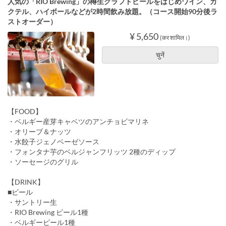
人気の「RIO Brewing」の樽生クラフトビールをはじめワイン、カ
クテル、ハイボールなどが2時間飲み放題。（コース開始90分後ラ
ストオーダー）
¥ 5,650
(कर शामिल।)
चुनें
【FOOD】
・ベルギー産芽キャベツのアンチョビマリネ
・オリーブ＆ナッツ
・水餃子ジェノベーゼソース
・フォンタナ芋のベルジャンフリッツ 2種のディップ
・ソーセージのグリル
【DRINK】
■ビール
・サントリー生
・RIO Brewing ビール1種
・ベルギービール1種