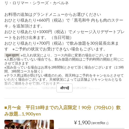
リ・ロリマー・シラーズ・カベルネ
お料理の追加はグランドメニューからお選びください
おひとり様あたり+660円（税込）で「黒毛和牛 内もも肉のステー
キ」を追加頂けます。
おひとり様あたり+1000円（税込）でメッセージ入りデザートプレ
ートをお付け出来ます。 （当日可能）
おひとり様あたり+700円（税込）で飲み放題を30分延長出来ま
す ※ご予約の状況でお受けできない場合もございます。
सूक्ष्म मुद्रण
※仕入れ状況により、コース内容に変更の場合がございます
※人数が揃っていない場合でも、飲み放題の開始はご予約時間の開始と同じに
させて頂きます
※混み合っている場合はお席を2時間制とさせて頂く場合がございます（2.5時
間、3時間コースを除く）
※テラス席は雨が防げない構造のため、雨天時はご予約をキャンセルとさせて
いただく場合がございます。天候状況によっては店舗よりキャンセルとなる
旨のご連絡をさせて頂いております。
और पढ़ें
मान्य तिथि सीमाएँ
मार्च 09 ~
आदेश सीमा
2 ~ 30
सीट की श्रेणी
Terrace
■月〜金 平日18時までの入店限定！90分（70分LO）飲
み放題...1,900yen
¥ 1,900
(कर शामिल।)