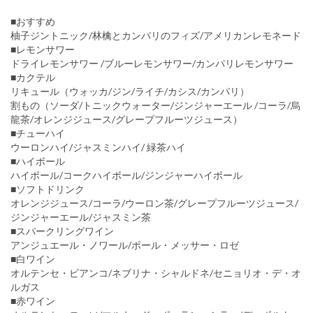
■おすすめ
柚子ジントニック/林檎とカンパリのフィズ/アメリカンレモネード
■レモンサワー
ドライレモンサワー /ブルーレモンサワー/カンパリレモンサワー
■カクテル
リキュール（ウォッカ/ジン/ライチ/カシス/カンパリ）
割もの（ソーダ/トニックウォーター/ジンジャーエール /コーラ/烏
龍茶/オレンジジュース/グレープフルーツジュース）
■チューハイ
ウーロンハイ/ジャスミンハイ/ 緑茶ハイ
■ハイボール
ハイボール/コークハイボール/ジンジャーハイボール
■ソフトドリンク
オレンジジュース/コーラ/ウーロン茶/グレープフルーツジュース/
ジンジャーエール/ジャスミン茶
■スパークリングワイン
アンジュエール・ノワール/ポール・メッサー・ロゼ
■白ワイン
オルテンセ・ビアンコ/ネブリナ・シャルドネ/セニョリオ・デ・オ
ルガス
■赤ワイン