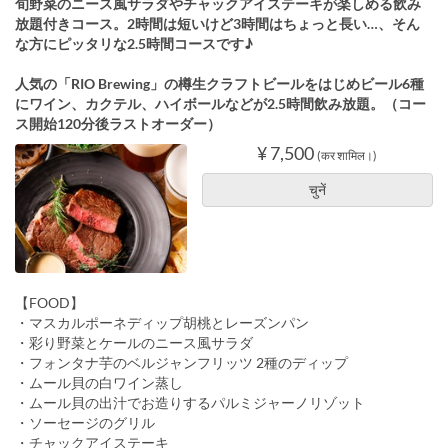
旬野菜のニース風サラダやチャックアイステーキが楽しめる飲み
放題付きコース。2時間は短いけど3時間はちょっと長い…、そん
な方にピッタリな2.5時間コースです♪
人気の「RIO Brewing」の樽生クラフトビールをはじめビール6種
にワイン、カクテル、ハイボールなどが2.5時間飲み放題。（コー
ス開始120分後ラストオーダー）
¥ 7,500
(कर शामिल।)
चुनें
【FOOD】
・マスカルポーネディップ胡桃とレーズンパン
・彩り野菜とケールのニース風サラダ
・フォンタナ芋のベルジャンフリッツ 2種のディップ
・ムール貝の白ワイン蒸し
・ムール貝の出汁でお造りするパルミジャーノリゾット
・ソーセージのグリル
・チャックアイステーキ