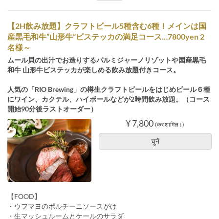
【2H飲み放題】クラフトビール5種含む6種！メインは国
産黒毛和牛”山形牛”ビステッカの満足コース…7800yen 2
名様～
ムール貝の出汁でお造りするパルミジャーノリゾットや国産黒毛
和牛 山形牛ビステッカが楽しめる飲み放題付きコース。
人気の「RIO Brewing」の樽生クラフトビールをはじめビール６種
にワイン、カクテル、ハイボールなどが2時間飲み放題。（コース
開始90分後ラストオーダー）
¥ 7,800
(कर शामिल।)
चुनें
【FOOD】
・ウフマヨのポルチーニソースがけ
・生マッシュルームとケールのサラダ