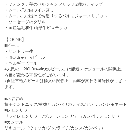
・フォンタナ芋のベルジャンフリッツ 2種のディップ
・ムール貝の白ワイン蒸し
・ムール貝の出汁でお造りするパルミジャーノリゾット
・ソーセージのグリル
・国産黒毛和牛 山形牛ビステッカ
【DRINK】
■ビール
・サントリー生
・RIO Brewing ビール
・ベルギービール
※人気の「RIO Brewingのビール」は醸造スケジュールの関係上、
内容が変わる可能性がございます。
※自社直輸入ビールは輸入の関係上、内容が変わる可能性がござい
ます。
■おすすめ
柚子ジントニック/林檎とカンパリのフィズ/アメリカンレモネード
■レモンサワー
ドライレモンサワー /ブルーレモンサワー/カンパリレモンサワー
■カクテル
リキュール（ウォッカ/ジン/ライチ/カシス/カンパリ）