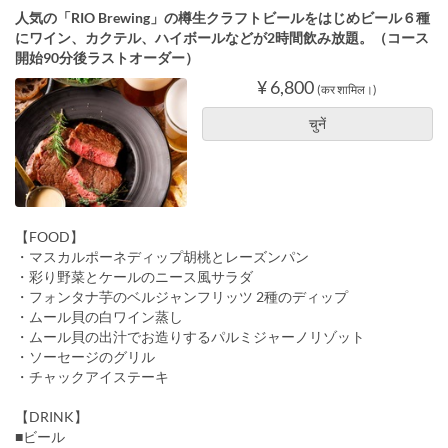
人気の「RIO Brewing」の樽生クラフトビールをはじめビール６種
にワイン、カクテル、ハイボールなどが2時間飲み放題。（コース
開始90分後ラストオーダー）
¥ 6,800
(कर शामिल।)
चुनें
【FOOD】
・マスカルポーネディップ胡桃とレーズンパン
・彩り野菜とケールのニース風サラダ
・フォンタナ芋のベルジャンフリッツ 2種のディップ
・ムール貝の白ワイン蒸し
・ムール貝の出汁でお造りするパルミジャーノリゾット
・ソーセージのグリル
・チャックアイステーキ
【DRINK】
■ビール