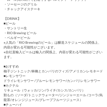
・ソーセージのグリル
・チャックアイステーキ
【DRINK】
■ビール
・サントリー生
・RIO Brewing ビール
・ベルギービール
※人気の「RIO Brewingのビール」は醸造スケジュールの関係上、
内容が変わる可能性がございます。
※自社直輸入ビールは輸入の関係上、内容が変わる可能性がござい
ます。
■おすすめ
柚子ジントニック/林檎とカンパリのフィズ/アメリカンレモネード
■レモンサワー
ドライレモンサワー /ブルーレモンサワー/カンパリレモンサワー
■カクテル
リキュール（ウォッカ/ジン/ライチ/カシス/カンパリ）
割もの（ソーダ/トニックウォーター/ジンジャーエール /コーラ/烏
龍茶/オレンジジュース/グレープフルーツジュース）
■チューハイ