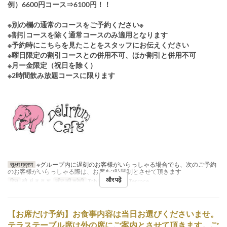
例）6600円コース⇒6100円！！
※別の欄の通常のコースをご予約ください※
※割引コースを除く通常コースのみ適用となります
※予約時にこちらを見たことをスタッフにお伝えください
※曜日限定の割引コースとの併用不可、ほか割引と併用不可
※月ー金限定（祝日を除く）
※2時間飲み放題コースに限ります
सूक्ष्म मुद्रण
※グループ内に遅刻のお客様がいらっしゃる場合でも、次のご予約
のお客様がいらっしゃる際は、お席を2時間制とさせて頂きます
और पढ़ें
दिन
सो, मं, बु, गु, शु
सीट की श्रेणी
Table, Counter, Terrace
【お席だけ予約】お食事内容は当日お選びくださいませ。
テラステーブル席は外の席にご案内とさせて頂きます。ご