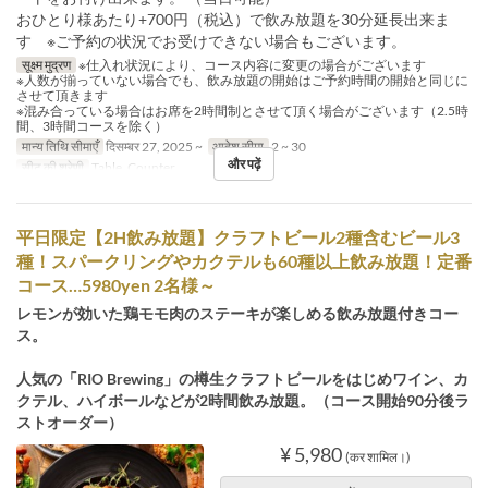
おひとり様あたり+700円（税込）で飲み放題を30分延長出来ま
す ※ご予約の状況でお受けできない場合もございます。
सूक्ष्म मुद्रण
※仕入れ状況により、コース内容に変更の場合がございます
※人数が揃っていない場合でも、飲み放題の開始はご予約時間の開始と同じに
させて頂きます
※混み合っている場合はお席を2時間制とさせて頂く場合がございます（2.5時
間、3時間コースを除く）
मान्य तिथि सीमाएँ
दिसम्बर 27, 2025 ~
आदेश सीमा
2 ~ 30
और पढ़ें
सीट की श्रेणी
Table, Counter
平日限定【2H飲み放題】クラフトビール2種含むビール3
種！スパークリングやカクテルも60種以上飲み放題！定番
コース…5980yen 2名様～
レモンが効いた鶏モモ肉のステーキが楽しめる飲み放題付きコー
ス。
人気の「RIO Brewing」の樽生クラフトビールをはじめワイン、カ
クテル、ハイボールなどが2時間飲み放題。（コース開始90分後ラ
ストオーダー）
¥ 5,980
(कर शामिल।)