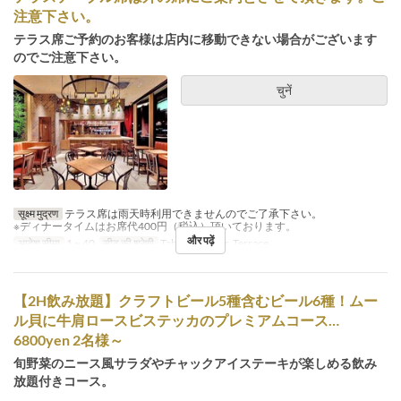
注意下さい。
テラス席ご予約のお客様は店内に移動できない場合がございます
のでご注意下さい。
चुनें
सूक्ष्म मुद्रण
テラス席は雨天時利用できませんのでご了承下さい。
※ディナータイムはお席代400円（税込）頂いております。
और पढ़ें
आदेश सीमा
1 ~ 40
सीट की श्रेणी
Table, Counter, Terrace
【2H飲み放題】クラフトビール5種含むビール6種！ムー
ル貝に牛肩ロースビステッカのプレミアムコース…
6800yen 2名様～
旬野菜のニース風サラダやチャックアイステーキが楽しめる飲み
放題付きコース。