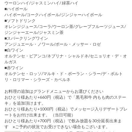
ウーロンハイ/ジャスミンハイ/ 緑茶ハイ
■ハイボール
ハイボール/コークハイボール/ジンジャーハイボール
■ソフトドリンク
オレンジジュース/コーラ/ウーロン茶/グレープフルーツジュース/
ジンジャーエール/ジャスミン茶
■スパークリングワイン
アンジュエール・ノワール/ポール・メッサー・ロゼ
■白ワイン
オルテンセ・ビアンコ/ネブリナ・シャルドネ/セニョリオ・デ・オ
ルガス
■赤ワイン
オルテンセ・ロッソ/マルキ・ド・ポーラン・シラー/デ・ボルト
リ・ロリマー・シラーズ・カベルネ
お料理の追加はグランドメニューからお選びください
おひとり様あたり+660円（税込）で「黒毛和牛 内もも肉のステー
キ」を追加頂けます。
おひとり様あたり+1000円（税込）でメッセージ入りデザートプレ
ートをお付け出来ます。 （当日可能）
おひとり様あたり+700円（税込）で飲み放題を30分延長出来ま
す ※ご予約の状況でお受けできない場合もございます。