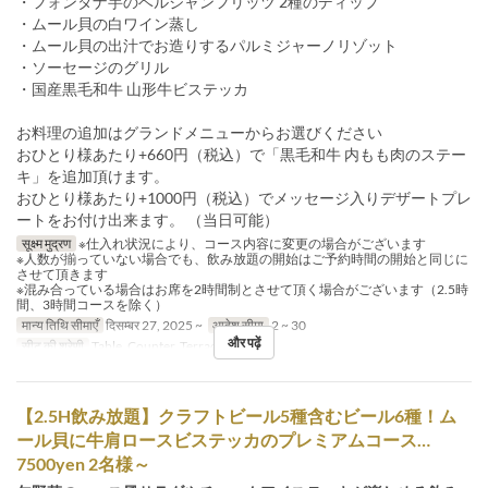
・フォンタナ芋のベルジャンフリッツ 2種のディップ
・ムール貝の白ワイン蒸し
・ムール貝の出汁でお造りするパルミジャーノリゾット
・ソーセージのグリル
・国産黒毛和牛 山形牛ビステッカ
お料理の追加はグランドメニューからお選びください
おひとり様あたり+660円（税込）で「黒毛和牛 内もも肉のステー
キ」を追加頂けます。
おひとり様あたり+1000円（税込）でメッセージ入りデザートプレ
ートをお付け出来ます。 （当日可能）
सूक्ष्म मुद्रण
※仕入れ状況により、コース内容に変更の場合がございます
※人数が揃っていない場合でも、飲み放題の開始はご予約時間の開始と同じに
させて頂きます
※混み合っている場合はお席を2時間制とさせて頂く場合がございます（2.5時
間、3時間コースを除く）
मान्य तिथि सीमाएँ
दिसम्बर 27, 2025 ~
आदेश सीमा
2 ~ 30
और पढ़ें
सीट की श्रेणी
Table, Counter, Terrace
【2.5H飲み放題】クラフトビール5種含むビール6種！ム
ール貝に牛肩ロースビステッカのプレミアムコース…
7500yen 2名様～