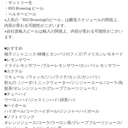
・サントリー生
・RIO Brewing ビール
・ベルギービール
※人気の「RIO Brewingのビール」は醸造スケジュールの関係上、
内容が変わる可能性がございます。
※自社直輸入ビールは輸入の関係上、内容が変わる可能性がござい
ます。
■おすすめ
柚子ジントニック/林檎とカンパリのフィズ/アメリカンレモネード
■レモンサワー
ドライレモンサワー /ブルーレモンサワー/カンパリレモンサワー
■カクテル
リキュール（ウォッカ/ジン/ライチ/カシス/カンパリ）
割もの（ソーダ/トニックウォーター/ジンジャーエール /コーラ/烏
龍茶/オレンジジュース/グレープフルーツジュース）
■チューハイ
ウーロンハイ/ジャスミンハイ/ 緑茶ハイ
■ハイボール
ハイボール/コークハイボール/ジンジャーハイボール
■ソフトドリンク
オレンジジュース/コーラ/ウーロン茶/グレープフルーツジュース/