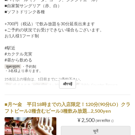
■自家製サングリア（赤、白）
■ソフトドリンク各種
+700円（税込）で飲み放題を30分延長出来ます
※ご予約の状況でお受けできない場合もございます。
お1人様1フード制
#駅近
#カクテル充実
#昼から飲める
सूक्ष्म मुद्रण
・予約制
・3名様より承ります。
25名以上の場合は、1日前までにご予約下さい。
और पढ़ें
दिन
सो, मं, बु, गु, शु
आदेश सीमा
3 ~ 30
सीट की श्रेणी
Table, Counter, Terrace
■月〜金 平日18時までの入店限定！120分(90分LO）クラ
フトビール2種含むビール3種飲み放題...2,500yen
¥ 2,500
(कर शामिल।)
चुनें