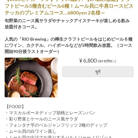
フトビール5種含むビール6種！ムール貝に牛肩ロースビス
テッカのプレミアムコース…6800yen 2名様～
旬野菜のニース風サラダやチャックアイステーキが楽しめる飲み
放題付きコース。
人気の「RIO Brewing」の樽生クラフトビールをはじめビール６種
にワイン、カクテル、ハイボールなどが2時間飲み放題。（コース
開始90分後ラストオーダー）
¥ 6,800
(कर शामिल।)
चुनें
【FOOD】
・マスカルポーネディップ胡桃とレーズンパン
・彩り野菜とケールのニース風サラダ
・フォンタナ芋のベルジャンフリッツ 2種のディップ
・ムール貝の白ワイン蒸し
・ムール貝の出汁でお造りするパルミジャーノリゾット