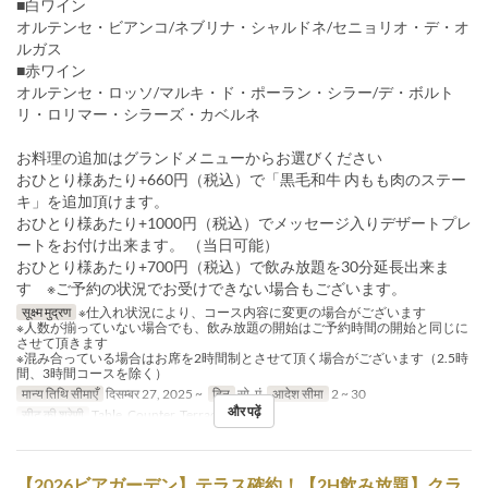
■白ワイン
オルテンセ・ビアンコ/ネブリナ・シャルドネ/セニョリオ・デ・オ
ルガス
■赤ワイン
オルテンセ・ロッソ/マルキ・ド・ポーラン・シラー/デ・ボルト
リ・ロリマー・シラーズ・カベルネ
お料理の追加はグランドメニューからお選びください
おひとり様あたり+660円（税込）で「黒毛和牛 内もも肉のステー
キ」を追加頂けます。
おひとり様あたり+1000円（税込）でメッセージ入りデザートプレ
ートをお付け出来ます。 （当日可能）
おひとり様あたり+700円（税込）で飲み放題を30分延長出来ま
す ※ご予約の状況でお受けできない場合もございます。
सूक्ष्म मुद्रण
※仕入れ状況により、コース内容に変更の場合がございます
※人数が揃っていない場合でも、飲み放題の開始はご予約時間の開始と同じに
させて頂きます
※混み合っている場合はお席を2時間制とさせて頂く場合がございます（2.5時
間、3時間コースを除く）
मान्य तिथि सीमाएँ
दिसम्बर 27, 2025 ~
दिन
सो, मं
आदेश सीमा
2 ~ 30
और पढ़ें
सीट की श्रेणी
Table, Counter, Terrace
【2026ビアガーデン】テラス確約！【2H飲み放題】クラ