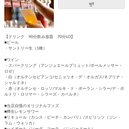
चुनें
【ドリンク 90分飲み放題 70分LO】
■ビール
・サントリー生（1種）
■ワイン
・スパークリング（アンジュエールブリュット/ポールメッサー・
ロゼ）
・白（オルテンセビアンコ/セニョリオ・デ・オルガス/ネブリナ・
シャルドネ）
・赤（オルテンセ・ロッソ/マルキ・ド・ボーラン・シラー/デ・ボ
ルトリ・ロリマー・シラーズ・カベルネ）
■当店自慢のオリジナルフィズ
■樽生レモンサワー
■リキュール（カシス・ピーチ・カンパリ）/スピリッツ（ジン・
ラム・ウォッカ）
■ハイボール（ソーダ、コーラ、ジンジャエール）