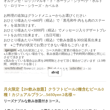
オルテンセ・ロッソ/マルキ・ド・ポーラン・シラー/デ・ボルト
リ・ロリマー・シラーズ・カベルネ
お料理の追加はグランドメニューからお選びください
おひとり様あたり+660円（税込）で「黒毛和牛 内もも肉のステー
キ」を追加頂けます。
おひとり様あたり+1000円（税込）でメッセージ入りデザートプレ
ートをお付け出来ます。 （当日可能）
おひとり様あたり+700円（税込）で飲み放題を30分延長出来ま
す ※ご予約の状況でお受けできない場合もございます。
सूक्ष्म मुद्रण
※仕入れ状況により、コース内容に変更の場合がございます
※人数が揃っていない場合でも、飲み放題の開始はご予約時間の開始と同じに
させて頂きます
※混み合っている場合はお席を2時間制とさせて頂く場合がございます（2.5時
間、3時間コースを除く）
मान्य तिथि सीमाएँ
दिसम्बर 27, 2025 ~
दिन
सो, मं, बु, गु, शु
आदेश सीमा
2 ~ 30
और पढ़ें
सीट की श्रेणी
Table, Counter, Terrace
月火限定【2H飲み放題】クラフトビール2種含むビール3
種！カジュアルプラン…5650yen 2名様～
リーズナブルな飲み放題付きコース。