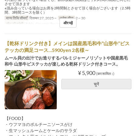
させて頂きます
※混み合っている場合はお席を2時間制とさせて頂く場合がございます（2.5時
間、3時間コースを除く）
मान्य तिथि सीमाएँ
दिसम्बर 27, 2025 ~
आदेश सीमा
2 ~ 30
और पढ़ें
सीट की श्रेणी
Table, Counter, Terrace
【乾杯ドリンク付き】メインは国産黒毛和牛”山形牛”ビス
テッカの満足コース…5900yen 2名様～
ムール貝の出汁でお造りするパルミジャーノリゾットや国産黒毛
和牛 山形牛ビステッカが楽しめる乾杯ドリンク付きコース。
¥ 5,900
(कर शामिल।)
चुनें
【FOOD】
・ウフマヨのポルチーニソースがけ
・生マッシュルームとケールのサラダ