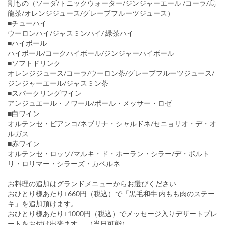
割もの（ソーダ/トニックウォーター/ジンジャーエール /コーラ/烏
龍茶/オレンジジュース/グレープフルーツジュース）
■チューハイ
ウーロンハイ/ジャスミンハイ/ 緑茶ハイ
■ハイボール
ハイボール/コークハイボール/ジンジャーハイボール
■ソフトドリンク
オレンジジュース/コーラ/ウーロン茶/グレープフルーツジュース/
ジンジャーエール/ジャスミン茶
■スパークリングワイン
アンジュエール・ノワール/ポール・メッサー・ロゼ
■白ワイン
オルテンセ・ビアンコ/ネブリナ・シャルドネ/セニョリオ・デ・オ
ルガス
■赤ワイン
オルテンセ・ロッソ/マルキ・ド・ポーラン・シラー/デ・ボルト
リ・ロリマー・シラーズ・カベルネ
お料理の追加はグランドメニューからお選びください
おひとり様あたり+660円（税込）で「黒毛和牛 内もも肉のステー
キ」を追加頂けます。
おひとり様あたり+1000円（税込）でメッセージ入りデザートプレ
ートをお付け出来ます。 （当日可能）