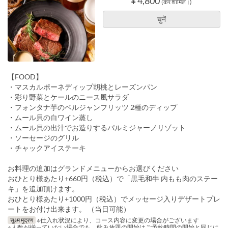
¥ 4,800
(कर शामिल।)
चुनें
【FOOD】
・マスカルポーネディップ胡桃とレーズンパン
・彩り野菜とケールのニース風サラダ
・フォンタナ芋のベルジャンフリッツ 2種のディップ
・ムール貝の白ワイン蒸し
・ムール貝の出汁でお造りするパルミジャーノリゾット
・ソーセージのグリル
・チャックアイステーキ
お料理の追加はグランドメニューからお選びください
おひとり様あたり+660円（税込）で「黒毛和牛 内もも肉のステー
キ」を追加頂けます。
おひとり様あたり+1000円（税込）でメッセージ入りデザートプレ
ートをお付け出来ます。 （当日可能）
सूक्ष्म मुद्रण
※仕入れ状況により、コース内容に変更の場合がございます
※人数が揃っていない場合でも、飲み放題の開始はご予約時間の開始と同じに