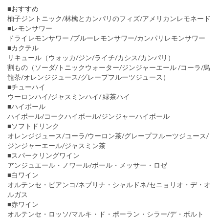
■おすすめ
柚子ジントニック/林檎とカンパリのフィズ/アメリカンレモネード
■レモンサワー
ドライレモンサワー /ブルーレモンサワー/カンパリレモンサワー
■カクテル
リキュール（ウォッカ/ジン/ライチ/カシス/カンパリ）
割もの（ソーダ/トニックウォーター/ジンジャーエール /コーラ/烏
龍茶/オレンジジュース/グレープフルーツジュース）
■チューハイ
ウーロンハイ/ジャスミンハイ/ 緑茶ハイ
■ハイボール
ハイボール/コークハイボール/ジンジャーハイボール
■ソフトドリンク
オレンジジュース/コーラ/ウーロン茶/グレープフルーツジュース/
ジンジャーエール/ジャスミン茶
■スパークリングワイン
アンジュエール・ノワール/ポール・メッサー・ロゼ
■白ワイン
オルテンセ・ビアンコ/ネブリナ・シャルドネ/セニョリオ・デ・オ
ルガス
■赤ワイン
オルテンセ・ロッソ/マルキ・ド・ポーラン・シラー/デ・ボルト