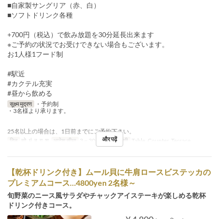
■自家製サングリア（赤、白）
■ソフトドリンク各種
+700円（税込）で飲み放題を30分延長出来ます
※ご予約の状況でお受けできない場合もございます。
お1人様1フード制
#駅近
#カクテル充実
#昼から飲める
सूक्ष्म मुद्रण
・予約制
・3名様より承ります。
25名以上の場合は、1日前までにご予約下さい。
और पढ़ें
दिन
सो, मं, बु, गु, शु
आदेश सीमा
3 ~ 30
सीट की श्रेणी
Table, Counter, Terrace
【乾杯ドリンク付き】ムール貝に牛肩ロースビステッカの
プレミアムコース…4800yen 2名様～
旬野菜のニース風サラダやチャックアイステーキが楽しめる乾杯
ドリンク付きコース。