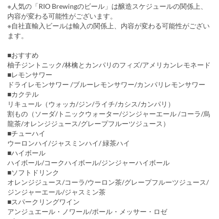
※人気の「RIO Brewingのビール」は醸造スケジュールの関係上、
内容が変わる可能性がございます。
※自社直輸入ビールは輸入の関係上、内容が変わる可能性がござい
ます。
■おすすめ
柚子ジントニック/林檎とカンパリのフィズ/アメリカンレモネード
■レモンサワー
ドライレモンサワー /ブルーレモンサワー/カンパリレモンサワー
■カクテル
リキュール（ウォッカ/ジン/ライチ/カシス/カンパリ）
割もの（ソーダ/トニックウォーター/ジンジャーエール /コーラ/烏
龍茶/オレンジジュース/グレープフルーツジュース）
■チューハイ
ウーロンハイ/ジャスミンハイ/ 緑茶ハイ
■ハイボール
ハイボール/コークハイボール/ジンジャーハイボール
■ソフトドリンク
オレンジジュース/コーラ/ウーロン茶/グレープフルーツジュース/
ジンジャーエール/ジャスミン茶
■スパークリングワイン
アンジュエール・ノワール/ポール・メッサー・ロゼ