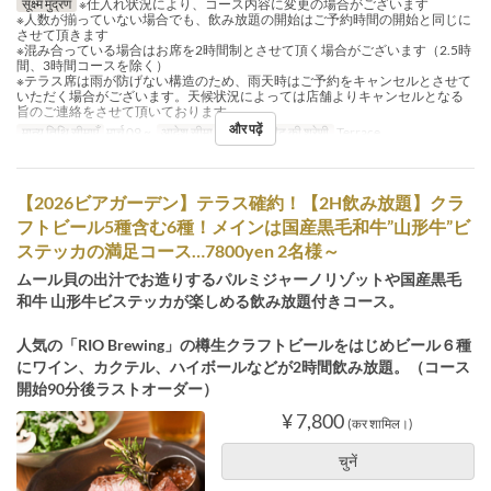
सूक्ष्म मुद्रण
※仕入れ状況により、コース内容に変更の場合がございます
※人数が揃っていない場合でも、飲み放題の開始はご予約時間の開始と同じに
させて頂きます
※混み合っている場合はお席を2時間制とさせて頂く場合がございます（2.5時
間、3時間コースを除く）
※テラス席は雨が防げない構造のため、雨天時はご予約をキャンセルとさせて
いただく場合がございます。天候状況によっては店舗よりキャンセルとなる
旨のご連絡をさせて頂いております。
और पढ़ें
मान्य तिथि सीमाएँ
मार्च 09 ~
आदेश सीमा
2 ~ 30
सीट की श्रेणी
Terrace
【2026ビアガーデン】テラス確約！【2H飲み放題】クラ
フトビール5種含む6種！メインは国産黒毛和牛”山形牛”ビ
ステッカの満足コース…7800yen 2名様～
ムール貝の出汁でお造りするパルミジャーノリゾットや国産黒毛
和牛 山形牛ビステッカが楽しめる飲み放題付きコース。
人気の「RIO Brewing」の樽生クラフトビールをはじめビール６種
にワイン、カクテル、ハイボールなどが2時間飲み放題。（コース
開始90分後ラストオーダー）
¥ 7,800
(कर शामिल।)
चुनें