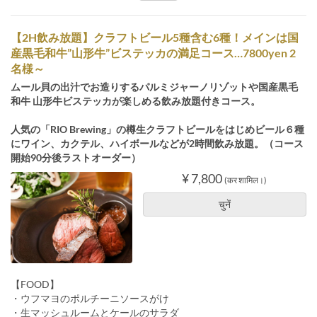
【2H飲み放題】クラフトビール5種含む6種！メインは国
産黒毛和牛”山形牛”ビステッカの満足コース…7800yen 2
名様～
ムール貝の出汁でお造りするパルミジャーノリゾットや国産黒毛
和牛 山形牛ビステッカが楽しめる飲み放題付きコース。
人気の「RIO Brewing」の樽生クラフトビールをはじめビール６種
にワイン、カクテル、ハイボールなどが2時間飲み放題。（コース
開始90分後ラストオーダー）
¥ 7,800
(कर शामिल।)
चुनें
【FOOD】
・ウフマヨのポルチーニソースがけ
・生マッシュルームとケールのサラダ