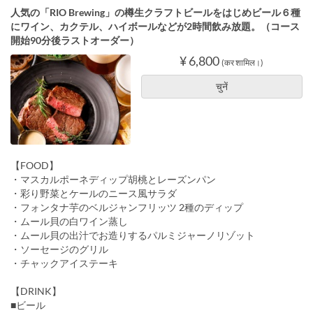
人気の「RIO Brewing」の樽生クラフトビールをはじめビール６種
にワイン、カクテル、ハイボールなどが2時間飲み放題。（コース
開始90分後ラストオーダー）
¥ 6,800
(कर शामिल।)
चुनें
【FOOD】
・マスカルポーネディップ胡桃とレーズンパン
・彩り野菜とケールのニース風サラダ
・フォンタナ芋のベルジャンフリッツ 2種のディップ
・ムール貝の白ワイン蒸し
・ムール貝の出汁でお造りするパルミジャーノリゾット
・ソーセージのグリル
・チャックアイステーキ
【DRINK】
■ビール