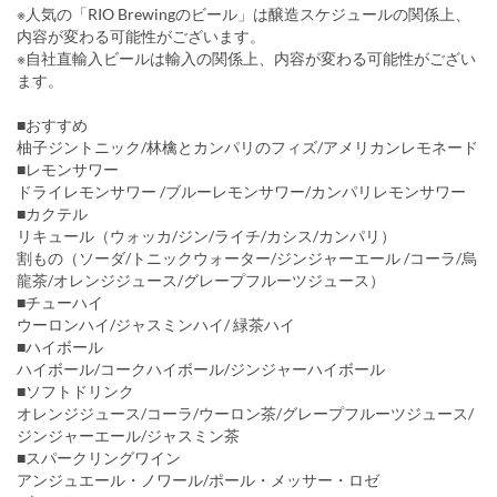
※人気の「RIO Brewingのビール」は醸造スケジュールの関係上、
内容が変わる可能性がございます。
※自社直輸入ビールは輸入の関係上、内容が変わる可能性がござい
ます。
■おすすめ
柚子ジントニック/林檎とカンパリのフィズ/アメリカンレモネード
■レモンサワー
ドライレモンサワー /ブルーレモンサワー/カンパリレモンサワー
■カクテル
リキュール（ウォッカ/ジン/ライチ/カシス/カンパリ）
割もの（ソーダ/トニックウォーター/ジンジャーエール /コーラ/烏
龍茶/オレンジジュース/グレープフルーツジュース）
■チューハイ
ウーロンハイ/ジャスミンハイ/ 緑茶ハイ
■ハイボール
ハイボール/コークハイボール/ジンジャーハイボール
■ソフトドリンク
オレンジジュース/コーラ/ウーロン茶/グレープフルーツジュース/
ジンジャーエール/ジャスミン茶
■スパークリングワイン
アンジュエール・ノワール/ポール・メッサー・ロゼ