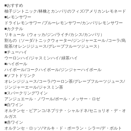
■おすすめ
柚子ジントニック/林檎とカンパリのフィズ/アメリカンレモネード
■レモンサワー
ドライレモンサワー /ブルーレモンサワー/カンパリレモンサワー
■カクテル
リキュール（ウォッカ/ジン/ライチ/カシス/カンパリ）
割もの（ソーダ/トニックウォーター/ジンジャーエール /コーラ/烏
龍茶/オレンジジュース/グレープフルーツジュース）
■チューハイ
ウーロンハイ/ジャスミンハイ/ 緑茶ハイ
■ハイボール
ハイボール/コークハイボール/ジンジャーハイボール
■ソフトドリンク
オレンジジュース/コーラ/ウーロン茶/グレープフルーツジュース/
ジンジャーエール/ジャスミン茶
■スパークリングワイン
アンジュエール・ノワール/ポール・メッサー・ロゼ
■白ワイン
オルテンセ・ビアンコ/ネブリナ・シャルドネ/セニョリオ・デ・オ
ルガス
■赤ワイン
オルテンセ・ロッソ/マルキ・ド・ポーラン・シラー/デ・ボルト