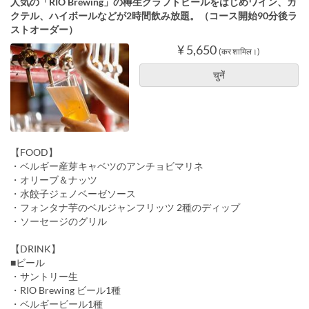
人気の「RIO Brewing」の樽生クラフトビールをはじめワイン、カ
クテル、ハイボールなどが2時間飲み放題。（コース開始90分後ラ
ストオーダー）
¥ 5,650
(कर शामिल।)
चुनें
【FOOD】
・ベルギー産芽キャベツのアンチョビマリネ
・オリーブ＆ナッツ
・水餃子ジェノベーゼソース
・フォンタナ芋のベルジャンフリッツ 2種のディップ
・ソーセージのグリル
【DRINK】
■ビール
・サントリー生
・RIO Brewing ビール1種
・ベルギービール1種