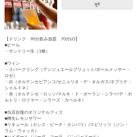
चुनें
【ドリンク 90分飲み放題 70分LO】
■ビール
・サントリー生（1種）
■ワイン
・スパークリング（アンジュエールブリュット/ポールメッサー・
ロゼ）
・白（オルテンセビアンコ/セニョリオ・デ・オルガス/ネブリナ・
シャルドネ）
・赤（オルテンセ・ロッソ/マルキ・ド・ボーラン・シラー/デ・ボ
ルトリ・ロリマー・シラーズ・カベルネ）
■当店自慢のオリジナルフィズ
■樽生レモンサワー
■リキュール（カシス・ピーチ・カンパリ）/スピリッツ（ジン・
ラム・ウォッカ）
■ハイボール（ソーダ、コーラ、ジンジャエール）