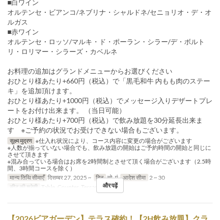
■白ワイン
オルテンセ・ビアンコ/ネブリナ・シャルドネ/セニョリオ・デ・オ
ルガス
■赤ワイン
オルテンセ・ロッソ/マルキ・ド・ポーラン・シラー/デ・ボルト
リ・ロリマー・シラーズ・カベルネ
お料理の追加はグランドメニューからお選びください
おひとり様あたり+660円（税込）で「黒毛和牛 内もも肉のステー
キ」を追加頂けます。
おひとり様あたり+1000円（税込）でメッセージ入りデザートプレ
ートをお付け出来ます。 （当日可能）
おひとり様あたり+700円（税込）で飲み放題を30分延長出来ま
す ※ご予約の状況でお受けできない場合もございます。
सूक्ष्म मुद्रण
※仕入れ状況により、コース内容に変更の場合がございます
※人数が揃っていない場合でも、飲み放題の開始はご予約時間の開始と同じに
させて頂きます
※混み合っている場合はお席を2時間制とさせて頂く場合がございます（2.5時
間、3時間コースを除く）
मान्य तिथि सीमाएँ
दिसम्बर 27, 2025 ~
दिन
सो, मं
आदेश सीमा
2 ~ 30
और पढ़ें
सीट की श्रेणी
Table, Counter, Terrace
【2026ビアガーデン】テラス確約！【2H飲み放題】クラ