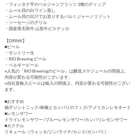
・フォンタナ芋のベルジャンフリッツ 2種のディップ
・ムール貝の白ワイン蒸し
・ムール貝の出汁でお造りするパルミジャーノリゾット
・ソーセージのグリル
・国産黒毛和牛 山形牛ビステッカ
【DRINK】
■ビール
・サントリー生
・RIO Brewing ビール
・ベルギービール
※人気の「RIO Brewingのビール」は醸造スケジュールの関係上、
内容が変わる可能性がございます。
※自社直輸入ビールは輸入の関係上、内容が変わる可能性がござい
ます。
■おすすめ
柚子ジントニック/林檎とカンパリのフィズ/アメリカンレモネード
■レモンサワー
ドライレモンサワー /ブルーレモンサワー/カンパリレモンサワー
■カクテル
リキュール（ウォッカ/ジン/ライチ/カシス/カンパリ）