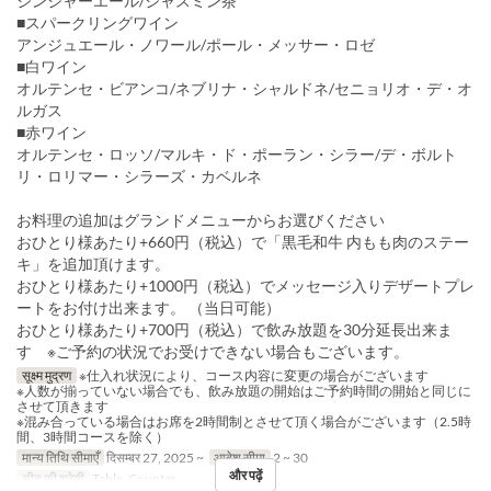
ジンジャーエール/ジャスミン茶
■スパークリングワイン
アンジュエール・ノワール/ポール・メッサー・ロゼ
■白ワイン
オルテンセ・ビアンコ/ネブリナ・シャルドネ/セニョリオ・デ・オ
ルガス
■赤ワイン
オルテンセ・ロッソ/マルキ・ド・ポーラン・シラー/デ・ボルト
リ・ロリマー・シラーズ・カベルネ
お料理の追加はグランドメニューからお選びください
おひとり様あたり+660円（税込）で「黒毛和牛 内もも肉のステー
キ」を追加頂けます。
おひとり様あたり+1000円（税込）でメッセージ入りデザートプレ
ートをお付け出来ます。 （当日可能）
おひとり様あたり+700円（税込）で飲み放題を30分延長出来ま
す ※ご予約の状況でお受けできない場合もございます。
सूक्ष्म मुद्रण
※仕入れ状況により、コース内容に変更の場合がございます
※人数が揃っていない場合でも、飲み放題の開始はご予約時間の開始と同じに
させて頂きます
※混み合っている場合はお席を2時間制とさせて頂く場合がございます（2.5時
間、3時間コースを除く）
मान्य तिथि सीमाएँ
दिसम्बर 27, 2025 ~
आदेश सीमा
2 ~ 30
और पढ़ें
सीट की श्रेणी
Table, Counter