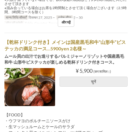
させて頂きます
※混み合っている場合はお席を2時間制とさせて頂く場合がございます（2.5時
間、3時間コースを除く）
मान्य तिथि सीमाएँ
दिसम्बर 27, 2025 ~
आदेश सीमा
2 ~ 30
और पढ़ें
सीट की श्रेणी
Table, Counter, Terrace
【乾杯ドリンク付き】メインは国産黒毛和牛”山形牛”ビス
テッカの満足コース…5900yen 2名様～
ムール貝の出汁でお造りするパルミジャーノリゾットや国産黒毛
和牛 山形牛ビステッカが楽しめる乾杯ドリンク付きコース。
¥ 5,900
(कर शामिल।)
चुनें
【FOOD】
・ウフマヨのポルチーニソースがけ
・生マッシュルームとケールのサラダ