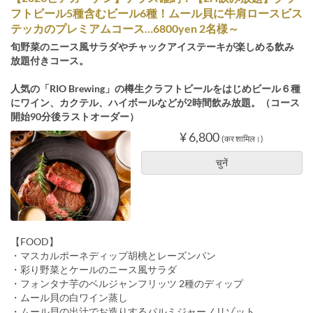
フトビール5種含むビール6種！ムール貝に牛肩ロースビス
テッカのプレミアムコース…6800yen 2名様～
旬野菜のニース風サラダやチャックアイステーキが楽しめる飲み
放題付きコース。
人気の「RIO Brewing」の樽生クラフトビールをはじめビール６種
にワイン、カクテル、ハイボールなどが2時間飲み放題。（コース
開始90分後ラストオーダー）
¥ 6,800
(कर शामिल।)
चुनें
【FOOD】
・マスカルポーネディップ胡桃とレーズンパン
・彩り野菜とケールのニース風サラダ
・フォンタナ芋のベルジャンフリッツ 2種のディップ
・ムール貝の白ワイン蒸し
・ムール貝の出汁でお造りするパルミジャーノリゾット