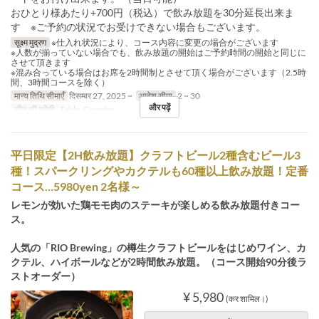
おひとり様あたり+700円（税込）で飲み放題を30分延長出来ま
す ※ご予約の状況でお受けできない場合もございます。
सूक्ष्म मुद्रण
※仕入れ状況により、コース内容に変更の場合がございます
※人数が揃っていない場合でも、飲み放題の開始はご予約時間の開始と同じに
させて頂きます
※混み合っている場合はお席を2時間制とさせて頂く場合がございます（2.5時
間、3時間コースを除く）
मान्य तिथि सीमाएँ
दिसम्बर 27, 2025 ~
आदेश सीमा
2 ~ 30
और पढ़ें
सीट की श्रेणी
Table, Counter
平日限定【2H飲み放題】クラフトビール2種含むビール3
種！スパークリングやカクテルも60種以上飲み放題！定番
コース…5980yen 2名様～
レモンが効いた鶏モモ肉のステーキが楽しめる飲み放題付きコー
ス。
人気の「RIO Brewing」の樽生クラフトビールをはじめワイン、カ
クテル、ハイボールなどが2時間飲み放題。（コース開始90分後ラ
ストオーダー）
¥ 5,980
(कर शामिल।)