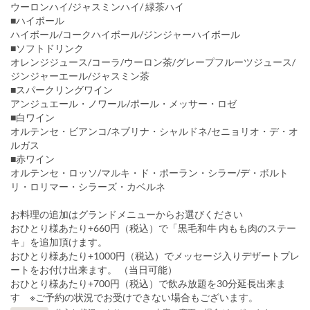
ウーロンハイ/ジャスミンハイ/ 緑茶ハイ
■ハイボール
ハイボール/コークハイボール/ジンジャーハイボール
■ソフトドリンク
オレンジジュース/コーラ/ウーロン茶/グレープフルーツジュース/
ジンジャーエール/ジャスミン茶
■スパークリングワイン
アンジュエール・ノワール/ポール・メッサー・ロゼ
■白ワイン
オルテンセ・ビアンコ/ネブリナ・シャルドネ/セニョリオ・デ・オ
ルガス
■赤ワイン
オルテンセ・ロッソ/マルキ・ド・ポーラン・シラー/デ・ボルト
リ・ロリマー・シラーズ・カベルネ
お料理の追加はグランドメニューからお選びください
おひとり様あたり+660円（税込）で「黒毛和牛 内もも肉のステー
キ」を追加頂けます。
おひとり様あたり+1000円（税込）でメッセージ入りデザートプレ
ートをお付け出来ます。 （当日可能）
おひとり様あたり+700円（税込）で飲み放題を30分延長出来ま
す ※ご予約の状況でお受けできない場合もございます。