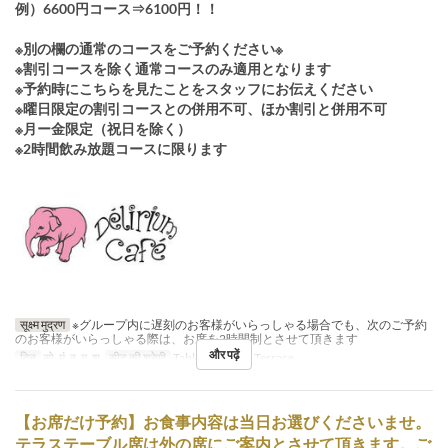
例）6600円コース⇒6100円！！
※別の欄の通常のコースをご予約ください※
※割引コースを除く通常コースのみ適用となります
※予約時にこちらを見たことをスタッフにお伝えください
※曜日限定の割引コースとの併用不可、ほか割引と併用不可
※月ー金限定（祝日を除く）
※2時間飲み放題コースに限ります
सूक्ष्म मुद्रण
※グループ内に遅刻のお客様がいらっしゃる場合でも、次のご予約
のお客様がいらっしゃる際は、お席を2時間制とさせて頂きます
और पढ़ें
दिन
सो, मं, बु, गु, शु
सीट की श्रेणी
Table, Counter, Terrace
【お席だけ予約】お食事内容は当日お選びくださいませ。
テラステーブル席は外の席にご案内とさせて頂きます。ご