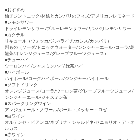
■おすすめ
柚子ジントニック/林檎とカンパリのフィズ/アメリカンレモネード
■レモンサワー
ドライレモンサワー /ブルーレモンサワー/カンパリレモンサワー
■カクテル
リキュール（ウォッカ/ジン/ライチ/カシス/カンパリ）
割もの（ソーダ/トニックウォーター/ジンジャーエール /コーラ/烏
龍茶/オレンジジュース/グレープフルーツジュース）
■チューハイ
ウーロンハイ/ジャスミンハイ/ 緑茶ハイ
■ハイボール
ハイボール/コークハイボール/ジンジャーハイボール
■ソフトドリンク
オレンジジュース/コーラ/ウーロン茶/グレープフルーツジュース/
ジンジャーエール/ジャスミン茶
■スパークリングワイン
アンジュエール・ノワール/ポール・メッサー・ロゼ
■白ワイン
オルテンセ・ビアンコ/ネブリナ・シャルドネ/セニョリオ・デ・オ
ルガス
■赤ワイン