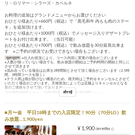
リ・ロリマー・シラーズ・カベルネ
お料理の追加はグランドメニューからお選びください
おひとり様あたり+660円（税込）で「黒毛和牛 内もも肉のステー
キ」を追加頂けます。
おひとり様あたり+1000円（税込）でメッセージ入りデザートプレ
ートをお付け出来ます。 （当日可能）
おひとり様あたり+700円（税込）で飲み放題を30分延長出来ま
す ※ご予約の状況でお受けできない場合もございます。
सूक्ष्म मुद्रण
※仕入れ状況により、コース内容に変更の場合がございます
※人数が揃っていない場合でも、飲み放題の開始はご予約時間の開始と同じに
させて頂きます
※混み合っている場合はお席を2時間制とさせて頂く場合がございます（2.5時
間、3時間コースを除く）
※テラス席は雨が防げない構造のため、雨天時はご予約をキャンセルとさせて
いただく場合がございます。天候状況によっては店舗よりキャンセルとなる
旨のご連絡をさせて頂いております。
और पढ़ें
मान्य तिथि सीमाएँ
मार्च 09 ~
आदेश सीमा
2 ~ 30
सीट की श्रेणी
Terrace
■月〜金 平日18時までの入店限定！90分（70分LO）飲
み放題...1,900yen
¥ 1,900
(कर शामिल।)