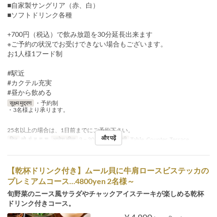
■自家製サングリア（赤、白）
■ソフトドリンク各種
+700円（税込）で飲み放題を30分延長出来ます
※ご予約の状況でお受けできない場合もございます。
お1人様1フード制
#駅近
#カクテル充実
#昼から飲める
सूक्ष्म मुद्रण
・予約制
・3名様より承ります。
25名以上の場合は、1日前までにご予約下さい。
और पढ़ें
दिन
सो, मं, बु, गु, शु
आदेश सीमा
3 ~ 30
सीट की श्रेणी
Table, Counter, Terrace
【乾杯ドリンク付き】ムール貝に牛肩ロースビステッカの
プレミアムコース…4800yen 2名様～
旬野菜のニース風サラダやチャックアイステーキが楽しめる乾杯
ドリンク付きコース。