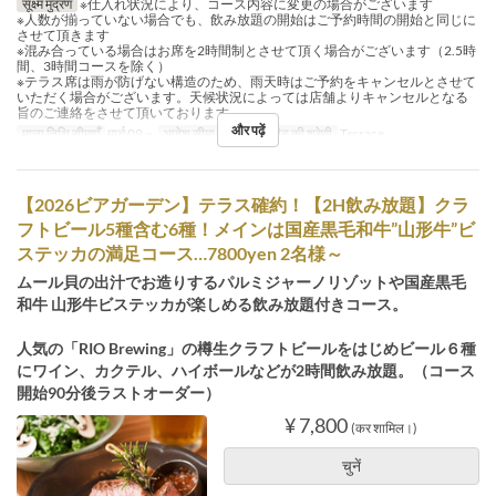
सूक्ष्म मुद्रण
※仕入れ状況により、コース内容に変更の場合がございます
※人数が揃っていない場合でも、飲み放題の開始はご予約時間の開始と同じに
させて頂きます
※混み合っている場合はお席を2時間制とさせて頂く場合がございます（2.5時
間、3時間コースを除く）
※テラス席は雨が防げない構造のため、雨天時はご予約をキャンセルとさせて
いただく場合がございます。天候状況によっては店舗よりキャンセルとなる
旨のご連絡をさせて頂いております。
और पढ़ें
मान्य तिथि सीमाएँ
मार्च 09 ~
आदेश सीमा
2 ~ 30
सीट की श्रेणी
Terrace
【2026ビアガーデン】テラス確約！【2H飲み放題】クラ
フトビール5種含む6種！メインは国産黒毛和牛”山形牛”ビ
ステッカの満足コース…7800yen 2名様～
ムール貝の出汁でお造りするパルミジャーノリゾットや国産黒毛
和牛 山形牛ビステッカが楽しめる飲み放題付きコース。
人気の「RIO Brewing」の樽生クラフトビールをはじめビール６種
にワイン、カクテル、ハイボールなどが2時間飲み放題。（コース
開始90分後ラストオーダー）
¥ 7,800
(कर शामिल।)
चुनें