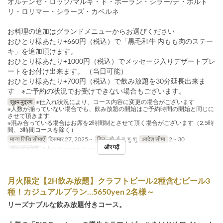
オルテンセ・ロッソ/マルキ・ド・ポーラン・シラー/デ・ボルト
リ・ロリマー・シラーズ・カベルネ
お料理の追加はグランドメニューからお選びください
おひとり様あたり+660円（税込）で「黒毛和牛 内もも肉のステー
キ」を追加頂けます。
おひとり様あたり+1000円（税込）でメッセージ入りデザートプレ
ートをお付け出来ます。 （当日可能）
おひとり様あたり+700円（税込）で飲み放題を30分延長出来ま
す ※ご予約の状況でお受けできない場合もございます。
सूक्ष्म मुद्रण
※仕入れ状況により、コース内容に変更の場合がございます
※人数が揃っていない場合でも、飲み放題の開始はご予約時間の開始と同じに
させて頂きます
※混み合っている場合はお席を2時間制とさせて頂く場合がございます（2.5時
間、3時間コースを除く）
मान्य तिथि सीमाएँ
दिसम्बर 27, 2025 ~
दिन
सो, मं, बु, गु, शु
आदेश सीमा
2 ~ 30
और पढ़ें
सीट की श्रेणी
Table, Counter, Terrace
月火限定【2H飲み放題】クラフトビール2種含むビール3
種！カジュアルプラン…5650yen 2名様～
リーズナブルな飲み放題付きコース。