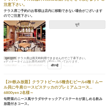
注意下さい。
テラス席ご予約のお客様は店内に移動できない場合がございます
のでご注意下さい。
चुनें
सूक्ष्म मुद्रण
テラス席は雨天時利用できませんのでご了承下さい。
※ディナータイムはお席代400円（税込）頂いております。
और पढ़ें
आदेश सीमा
1 ~ 40
सीट की श्रेणी
Table, Counter, Terrace
【2H飲み放題】クラフトビール5種含むビール6種！ムー
ル貝に牛肩ロースビステッカのプレミアムコース…
6800yen 2名様～
旬野菜のニース風サラダやチャックアイステーキが楽しめる飲み
放題付きコース。