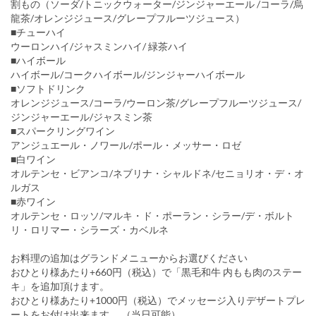
割もの（ソーダ/トニックウォーター/ジンジャーエール /コーラ/烏
龍茶/オレンジジュース/グレープフルーツジュース）
■チューハイ
ウーロンハイ/ジャスミンハイ/ 緑茶ハイ
■ハイボール
ハイボール/コークハイボール/ジンジャーハイボール
■ソフトドリンク
オレンジジュース/コーラ/ウーロン茶/グレープフルーツジュース/
ジンジャーエール/ジャスミン茶
■スパークリングワイン
アンジュエール・ノワール/ポール・メッサー・ロゼ
■白ワイン
オルテンセ・ビアンコ/ネブリナ・シャルドネ/セニョリオ・デ・オ
ルガス
■赤ワイン
オルテンセ・ロッソ/マルキ・ド・ポーラン・シラー/デ・ボルト
リ・ロリマー・シラーズ・カベルネ
お料理の追加はグランドメニューからお選びください
おひとり様あたり+660円（税込）で「黒毛和牛 内もも肉のステー
キ」を追加頂けます。
おひとり様あたり+1000円（税込）でメッセージ入りデザートプレ
ートをお付け出来ます。 （当日可能）