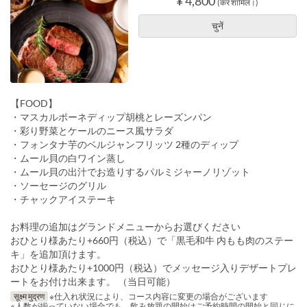
¥ 4,800
(कर शामिल।)
चुनें
【FOOD】
・マスカルポーネディップ胡桃とレーズンパン
・彩り野菜とケールのニース風サラダ
・フォンタナ芋のベルジャンフリッツ 2種のディップ
・ムール貝の白ワイン蒸し
・ムール貝の出汁でお造りするパルミジャーノリゾット
・ソーセージのグリル
・チャックアイステーキ
お料理の追加はグランドメニューからお選びください
おひとり様あたり+660円（税込）で「黒毛和牛 内もも肉のステー
キ」を追加頂けます。
おひとり様あたり+1000円（税込）でメッセージ入りデザートプレ
ートをお付け出来ます。 （当日可能）
सूक्ष्म मुद्रण
※仕入れ状況により、コース内容に変更の場合がございます
※人数が揃っていない場合でも、飲み放題の開始はご予約時間の開始と同じに