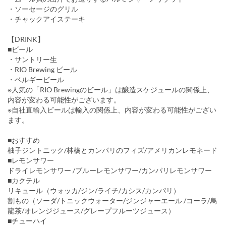
・ソーセージのグリル
・チャックアイステーキ
【DRINK】
■ビール
・サントリー生
・RIO Brewing ビール
・ベルギービール
※人気の「RIO Brewingのビール」は醸造スケジュールの関係上、
内容が変わる可能性がございます。
※自社直輸入ビールは輸入の関係上、内容が変わる可能性がござい
ます。
■おすすめ
柚子ジントニック/林檎とカンパリのフィズ/アメリカンレモネード
■レモンサワー
ドライレモンサワー /ブルーレモンサワー/カンパリレモンサワー
■カクテル
リキュール（ウォッカ/ジン/ライチ/カシス/カンパリ）
割もの（ソーダ/トニックウォーター/ジンジャーエール /コーラ/烏
龍茶/オレンジジュース/グレープフルーツジュース）
■チューハイ