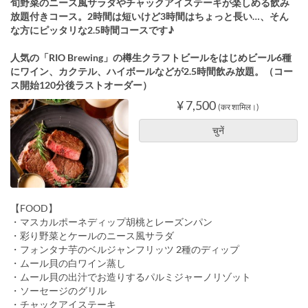
旬野菜のニース風サラダやチャックアイステーキが楽しめる飲み
放題付きコース。2時間は短いけど3時間はちょっと長い…、そん
な方にピッタリな2.5時間コースです♪
人気の「RIO Brewing」の樽生クラフトビールをはじめビール6種
にワイン、カクテル、ハイボールなどが2.5時間飲み放題。（コー
ス開始120分後ラストオーダー）
¥ 7,500
(कर शामिल।)
चुनें
【FOOD】
・マスカルポーネディップ胡桃とレーズンパン
・彩り野菜とケールのニース風サラダ
・フォンタナ芋のベルジャンフリッツ 2種のディップ
・ムール貝の白ワイン蒸し
・ムール貝の出汁でお造りするパルミジャーノリゾット
・ソーセージのグリル
・チャックアイステーキ