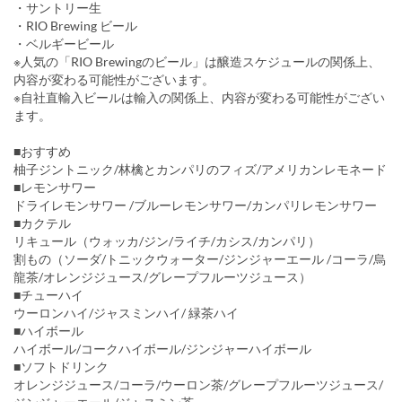
・サントリー生
・RIO Brewing ビール
・ベルギービール
※人気の「RIO Brewingのビール」は醸造スケジュールの関係上、
内容が変わる可能性がございます。
※自社直輸入ビールは輸入の関係上、内容が変わる可能性がござい
ます。
■おすすめ
柚子ジントニック/林檎とカンパリのフィズ/アメリカンレモネード
■レモンサワー
ドライレモンサワー /ブルーレモンサワー/カンパリレモンサワー
■カクテル
リキュール（ウォッカ/ジン/ライチ/カシス/カンパリ）
割もの（ソーダ/トニックウォーター/ジンジャーエール /コーラ/烏
龍茶/オレンジジュース/グレープフルーツジュース）
■チューハイ
ウーロンハイ/ジャスミンハイ/ 緑茶ハイ
■ハイボール
ハイボール/コークハイボール/ジンジャーハイボール
■ソフトドリンク
オレンジジュース/コーラ/ウーロン茶/グレープフルーツジュース/