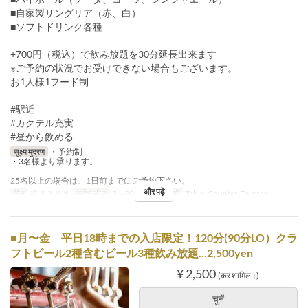
■自家製サングリア（赤、白）
■ソフトドリンク各種
+700円（税込）で飲み放題を30分延長出来ます
※ご予約の状況でお受けできない場合もございます。
お1人様1フード制
#駅近
#カクテル充実
#昼から飲める
सूक्ष्म मुद्रण
・予約制
・3名様より承ります。
25名以上の場合は、1日前までにご予約下さい。
और पढ़ें
दिन
सो, मं, बु, गु, शु
आदेश सीमा
3 ~ 30
सीट की श्रेणी
Table, Counter, Terrace
■月〜金 平日18時までの入店限定！120分(90分LO）クラ
フトビール2種含むビール3種飲み放題...2,500yen
¥ 2,500
(कर शामिल।)
चुनें