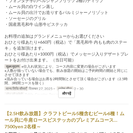
・フォンタナ芋のベルジャンフリッツ 2種のディップ
・ムール貝の白ワイン蒸し
・ムール貝の出汁でお造りするパルミジャーノリゾット
・ソーセージのグリル
・国産黒毛和牛 山形牛ビステッカ
お料理の追加はグランドメニューからお選びください
おひとり様あたり+660円（税込）で「黒毛和牛 内もも肉のステー
キ」を追加頂けます。
おひとり様あたり+1000円（税込）でメッセージ入りデザートプレ
ートをお付け出来ます。 （当日可能）
सूक्ष्म मुद्रण
※仕入れ状況により、コース内容に変更の場合がございます
※人数が揃っていない場合でも、飲み放題の開始はご予約時間の開始と同じに
させて頂きます
※混み合っている場合はお席を2時間制とさせて頂く場合がございます（2.5時
間、3時間コースを除く）
मान्य तिथि सीमाएँ
दिसम्बर 27, 2025 ~
आदेश सीमा
2 ~ 30
और पढ़ें
सीट की श्रेणी
Table, Counter, Terrace
【2.5H飲み放題】クラフトビール5種含むビール6種！ム
ール貝に牛肩ロースビステッカのプレミアムコース…
7500yen 2名様～