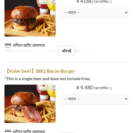
¥ 4,080
(कर शामिल।)
अग्रिम खरीद आवश्यक
और पढ़ें
भोजन
दोपहर का खाना, चाय, रात का खाना
सीट की श्रेणी
Takeaway
【Kobe beef】BBQ Bacon Burger
*This is a single item and does not include fries.
¥ 4,480
(कर शामिल।)
अग्रिम खरीद आवश्यक