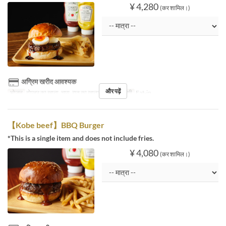
¥ 4,280
(कर शामिल।)
अग्रिम खरीद आवश्यक
और पढ़ें
भोजन
दोपहर का खाना, चाय, रात का खाना
सीट की श्रेणी
Eat-in
【Kobe beef】BBQ Burger
*This is a single item and does not include fries.
¥ 4,080
(कर शामिल।)