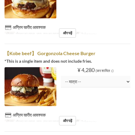
अग्रिम खरीद आवश्यक
और पढ़ें
भोजन
दोपहर का खाना, चाय, रात का खाना
सीट की श्रेणी
Takeaway
【Kobe beef】 Gorgonzola Cheese Burger
*This is a single item and does not include fries.
¥ 4,280
(कर शामिल।)
अग्रिम खरीद आवश्यक
और पढ़ें
भोजन
दोपहर का खाना, चाय, रात का खाना
सीट की श्रेणी
Takeaway