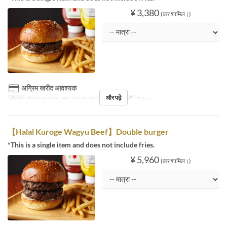
¥ 3,380
(कर शामिल।)
अग्रिम खरीद आवश्यक
और पढ़ें
भोजन
दोपहर का खाना, चाय, रात का खाना
सीट की श्रेणी
Eat-in
【Halal Kuroge Wagyu Beef】Double burger
*This is a single item and does not include fries.
¥ 5,960
(कर शामिल।)