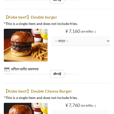
भोजन
दोपहर का खाना, चाय, रात का खाना
सीट की श्रेणी
Takeaway
【Kobe beef】Double burger
*This is a single item and does not include fries.
¥ 7,160
(कर शामिल।)
अग्रिम खरीद आवश्यक
और पढ़ें
भोजन
दोपहर का खाना, चाय, रात का खाना
सीट की श्रेणी
Takeaway
【Kobe beef】Double Cheese Burger
*This is a single item and does not include fries.
¥ 7,760
(कर शामिल।)