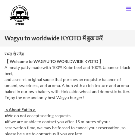
Wagyu to worldwide KYOTO में बुक करें
स्थल से संदेश
【 Welcome to WAGYU TO WORLDWIDE KYOTO 】
A meaty patty made with 100% Kobe beef and 100% Japanese black
beef,
and a secret original sauce that pursues an exquisite balance of
umami, sweetness, and aroma. A bun with a rich texture and aroma
baked in our own bakery with Hokkaido wheat and domestic butter.
Enjoy the one and only best Wagyu burger!
＜About Eat In＞
●We do not accept seating requests.
●If we are unable to contact you after 15 minutes of your
reservation time, we may be forced to cancel your reservation, so
please be sure to contact us if you are late.