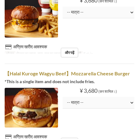
¥ 3,680
(कर शामिल।)
अग्रिम खरीद आवश्यक
और पढ़ें
भोजन
दोपहर का खाना, चाय, रात का खाना
सीट की श्रेणी
Eat-in
【Halal Kuroge Wagyu Beef】Mozzarella Cheese Burger
*This is a single item and does not include fries.
¥ 3,680
(कर शामिल।)
अग्रिम खरीद आवश्यक