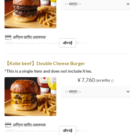
अग्रिम खरीद आवश्यक
और पढ़ें
भोजन
दोपहर का खाना, चाय, रात का खाना
सीट की श्रेणी
Eat-in
【Kobe beef】Double Cheese Burger
*This is a single item and does not include fries.
¥ 7,760
(कर शामिल।)
अग्रिम खरीद आवश्यक
और पढ़ें
भोजन
दोपहर का खाना, चाय, रात का खाना
सीट की श्रेणी
Eat-in