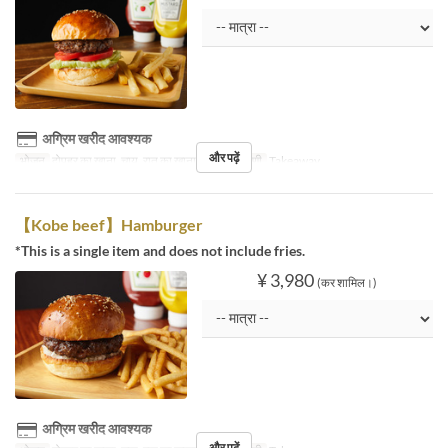
अग्रिम खरीद आवश्यक
और पढ़ें
भोजन
दोपहर का खाना, चाय, रात का खाना
सीट की श्रेणी
Takeaway
【Kobe beef】Hamburger
*This is a single item and does not include fries.
¥ 3,980
(कर शामिल।)
अग्रिम खरीद आवश्यक
और पढ़ें