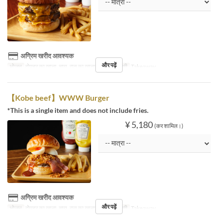
अग्रिम खरीद आवश्यक
और पढ़ें
भोजन
दोपहर का खाना, चाय, रात का खाना
सीट की श्रेणी
Takeaway
【Kobe beef】WWW Burger
*This is a single item and does not include fries.
¥ 5,180
(कर शामिल।)
अग्रिम खरीद आवश्यक
और पढ़ें
भोजन
दोपहर का खाना, चाय, रात का खाना
सीट की श्रेणी
Takeaway