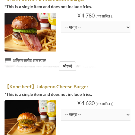
*This is a single item and does not include fries.
¥ 4,780
(कर शामिल।)
अग्रिम खरीद आवश्यक
और पढ़ें
भोजन
दोपहर का खाना, चाय, रात का खाना
सीट की श्रेणी
Takeaway
【Kobe beef】Jalapeno Cheese Burger
*This is a single item and does not include fries.
¥ 4,630
(कर शामिल।)