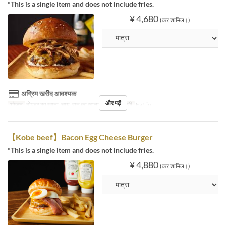
*This is a single item and does not include fries.
¥ 4,680
(कर शामिल।)
अग्रिम खरीद आवश्यक
और पढ़ें
भोजन
दोपहर का खाना, चाय, रात का खाना
सीट की श्रेणी
Eat-in
【Kobe beef】Bacon Egg Cheese Burger
*This is a single item and does not include fries.
¥ 4,880
(कर शामिल।)