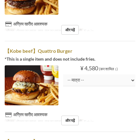
अग्रिम खरीद आवश्यक
और पढ़ें
भोजन
दोपहर का खाना, चाय, रात का खाना
सीट की श्रेणी
Eat-in
【Kobe beef】Quattro Burger
*This is a single item and does not include fries.
¥ 4,580
(कर शामिल।)
अग्रिम खरीद आवश्यक
और पढ़ें
भोजन
दोपहर का खाना, चाय, रात का खाना
सीट की श्रेणी
Eat-in