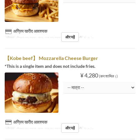
अग्रिम खरीद आवश्यक
और पढ़ें
भोजन
दोपहर का खाना, चाय, रात का खाना
सीट की श्रेणी
Eat-in
【Kobe beef】 Mozzarella Cheese Burger
*This is a single item and does not include fries.
¥ 4,280
(कर शामिल।)
अग्रिम खरीद आवश्यक
और पढ़ें
भोजन
दोपहर का खाना, चाय, रात का खाना
सीट की श्रेणी
Eat-in