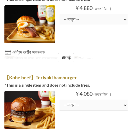
¥ 4,880
(कर शामिल।)
अग्रिम खरीद आवश्यक
और पढ़ें
भोजन
दोपहर का खाना, चाय, रात का खाना
सीट की श्रेणी
Takeaway
【Kobe beef】Teriyaki hamburger
*This is a single item and does not include fries.
¥ 4,080
(कर शामिल।)