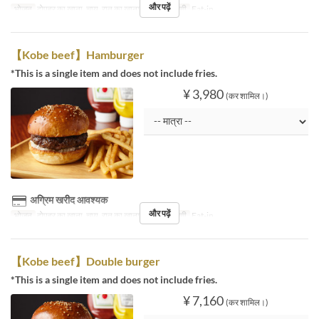
और पढ़ें
भोजन
दोपहर का खाना, चाय, रात का खाना
सीट की श्रेणी
Eat-in
【Kobe beef】Hamburger
*This is a single item and does not include fries.
¥ 3,980
(कर शामिल।)
अग्रिम खरीद आवश्यक
और पढ़ें
भोजन
दोपहर का खाना, चाय, रात का खाना
सीट की श्रेणी
Eat-in
【Kobe beef】Double burger
*This is a single item and does not include fries.
¥ 7,160
(कर शामिल।)