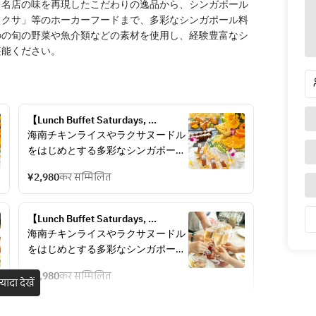
、名店の味を再現したこだわりの逸品から、シンガポール
ラクサ」等のホーカーフードまで、多彩なシンガポール料
のの旬の野菜や魚介類などの素材を使用し、経験豊富なシ
堪能ください。
【Lunch Buffet Saturdays, 
Sundays, and holidays】シンガポー
海南チキンライスやラクサヌードル
ルフード＆スイーツブッフェ （土日
をはじめとする多彩なシンガポール
祝90分制） 
料理が堪能できる人気のランチブッ
¥2,980
कर सम्मिलित
フェ。デザートコーナーにはパティ
シエ特製スイーツがラインナップ。
スパイシーな料理の後にごゆっくり
【Lunch Buffet Saturdays, 
お楽しみください。 ソフトドリン
Sundays, and holidays】スパークリ
海南チキンライスやラクサヌードル
ク、ブレンドティー、コーヒーを取
ングワインフリーフロープラン  
をはじめとする多彩なシンガポール
りそろえたドリンクバー付。
3980円（土日祝90分制）
料理が堪能できる人気のランチブッ
¥3,980
कर सम्मिलित
フェ。デザートコーナーにはパティ
़्यादा देखें
シンガポールフード＆スイーツブッ
シエ特製スイーツがラインナップ。
フェ
スパイシーな料理の後にごゆっくり