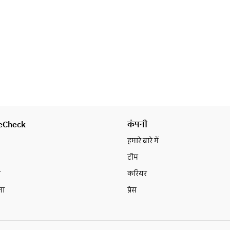
ブ、ブラックペッパークラブ、カリ
ご来店当日、満席となる場合はお席
ークラブなど）
をご用意できないことがございま
Sサイズ 6,210円　Mサイズ 7,320
す。安心してお食事をお楽しみいた
円　Lサイズ 8,320円　KINGサイズ 
だくため、ぜひ事前のご予約をご利
9,960円 YOKOZUNAサイズ 12,320
用ください。
円
ご来店当日、満席となる場合はお席
をご用意できないことがございま
す。安心してお食事をお楽しみいた
だくため、ぜひ事前のご予約をご利
eCheck
कंपनी
用ください。
हमारे बारे में
टीम
न
करियर
ता
प्रेस