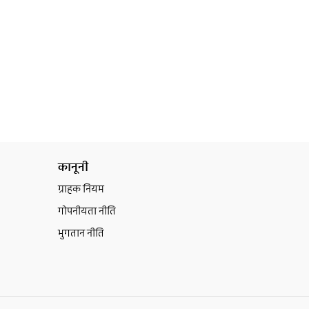
कानूनी
ग्राहक नियम
गोपनीयता नीति
भुगतान नीति