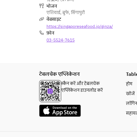
円　要事前予約
भोजन
円
※名物マッドクラブ料理（チリクラ
एशियाई
,
बुफे
,
सिंगापुरी
ブ、ブラックペッパークラブ、カリ
वेबसाइट
ご来店当日、満席となる場合はお席
ークラブなど）
https://singaporeseafood.jp/ginza/
をご用意できないことがございま
Sサイズ 6,210円　Mサイズ 7,320
फ़ोन
す。安心してお食事をお楽しみいた
円　Lサイズ 8,320円　KINGサイズ 
だくため、ぜひ事前のご予約をご利
03-5524-7615
9,960円 YOKOZUNAサイズ 12,320
用ください。
円
ご来店当日、満席となる場合はお席
をご用意できないことがございま
टेबलचेक एप्लिकेशन
Tabl
す。安心してお食事をお楽しみいた
だくため、ぜひ事前のご予約をご利
स्कैन करें और टेबलचेक
होम
用ください。
एप्लिकेशन डाउनलोड करें
खोजें
लॉगि
सहाय