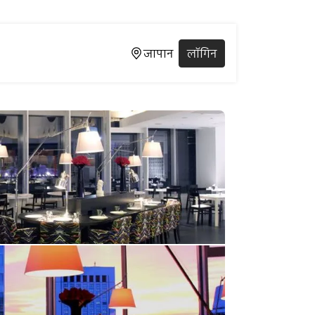
जापान
लॉगिन