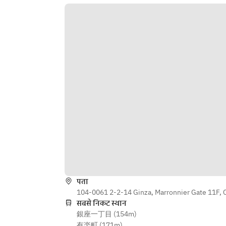
お楽しみください。 ソフトドリン
平日 11:00 オープン　14:00 ご案内
ク、ブレンドティー、コーヒーを取
終了　14:30 ブッフェクローズ　
りそろえたドリンクバー付。
15:00 クローズ 
営業時間内滞在無制限
シンガポールフード＆スイーツブッ
フェ
大人　2980円
小人　1280円（４歳～小学生までの
平日 11:00 オープン　14:00 ご案内
お子様）
終了　14:30 ブッフェクローズ　
15:00 クローズ 
【オプション】 ブッフェに追加して
営業時間内滞在無制限
ご注文いただけます。
※アニバーサリープレート ～お誕生
大人　2980円
日や記念日のお祝いに～　1,650
小人　1280円（４歳～小学生までの
円　要事前予約
お子様）
※名物マッドクラブ料理（チリクラ
ブ、ブラックペッパークラブ、カリ
पता
【オプション】 ブッフェに追加して
ークラブなど）
104-0061 2-2-14 Ginza, Marronnier Gate 11F, 
ご注文いただけます。
Sサイズ 6,210円　Mサイズ 7,320
सबसे निकट स्थान
※アニバーサリープレート ～お誕生
銀座一丁目 (154m)
円　Lサイズ 8,320円　KINGサイズ 
日や記念日のお祝いに～　1,650
有楽町 (171m)
9,960円 YOKOZUNAサイズ 12,320