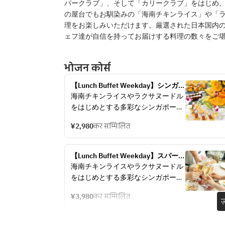
パークラブ」、そして「カリークラブ」をはじめ
の屋台でもお馴染みの「海南チキンライス」や「
理をお楽しみいただけます。厳選された日本国内
ェフ達が自信を持ってお届けする料理の数々をご
भोजन कोर्स
【Lunch Buffet Weekday】シンガポ
ールフード＆スイーツブッフェ （平
海南チキンライスやラクサヌードル
日時間無制限） 
をはじめとする多彩なシンガポール
料理が堪能できる人気のランチブッ
¥2,980
कर सम्मिलित
フェ。デザートコーナーにはパティ
シエ特製スイーツがラインナップ。
スパイシーな料理の後にごゆっくり
【Lunch Buffet Weekday】スパーク
お楽しみください。 ソフトドリン
リングワインフリーフロープラン 
海南チキンライスやラクサヌードル
ク、ブレンドティー、コーヒーを取
3980円 
をはじめとする多彩なシンガポール
りそろえたドリンクバー付。
料理が堪能できる人気のランチブッ
¥3,980
कर सम्मिलित
フェ。デザートコーナーにはパティ
ज
シンガポールフード＆スイーツブッ
シエ特製スイーツがラインナップ。
フェ
スパイシーな料理の後にごゆっくり