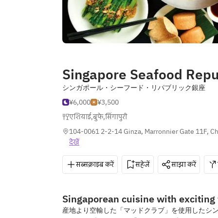
Singapore Seafood Repu
シンガポール・シーフード・リパブリック銀座
¥6,000
¥3,500
एशियाई
,
बुफे
,
सिंगापुरी
104-0061 2-2-14 Ginza, Marronnier Gate 11F, C
देखें
सब्सक्राइब करें
सहेजें
साझा करें
Singaporean cuisine with exciting 
産地より空輸した「マッドクラブ」を使用したシ