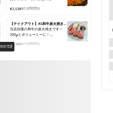
クリームを使って濃厚に!
¥2,538
कर सम्मिलित
【テイクアウト】A5和牛炭火焼き　
200g
当店自慢の和牛の炭火焼きです！
200ℊとボリューミーに！
★日ごとに部位と価格が異なりま
¥5,940
कर सम्मिलित
す。
़्यादा देखें
詳しくはスタッフまで！！