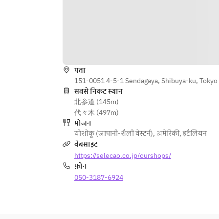
पता
151-0051 4-5-1 Sendagaya, Shibuya-ku, Tokyo
सबसे निकट स्थान
北参道 (145m)
代々木 (497m)
भोजन
योशोकू (जापानी-शैली वेस्टर्न)
,
अमेरिकी
,
इटैलियन
वेबसाइट
https://selecao.co.jp/ourshops/
फ़ोन
050-3187-6924