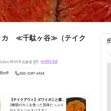
ッカ ≪千駄ヶ谷≫（テイク
प
145m स्टेशन से 北参道 दूरी
)
मानचित्र देखें
दिशाएँ
050-3187-6924
【テイクアウト】ズワイガニと渡り
蟹のトマトクリームソース　もちも
2種類のカニを使った旨味たっぷり
ち生パスタ
のトマトソースパスタ！