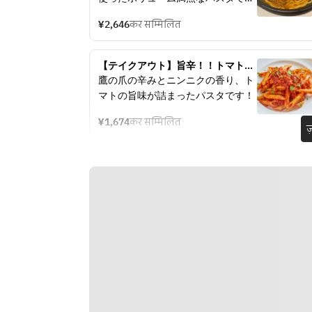
す！！
¥2,646
कर सम्मिलित
【テイクアウト】旨辛！！トマトソ
ースのペンネ
鷹の爪の辛みとニンニクの香り、ト
マトの旨味が詰まったパスタです！
¥1,674
कर सम्मिलित
ज