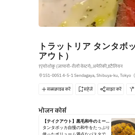
トラットリア タンタボ
アウト）
योशोकू (जापानी-शैली वेस्टर्न)
,
अमेरिकी
,
इटैलियन
151-0051 4-5-1 Sendagaya, Shibuya-ku, Tokyo
(
सब्सक्राइब करें
सहेजें
साझा करें
भोजन कोर्स
【テイクアウト】黒毛和牛のミート
ソース　もちもち生パスタ
タンタボッカ自慢の和牛をたっぷり
使ったボリューム満点なパスタで