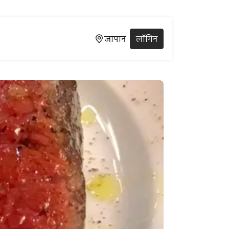
जापान
लॉगिन