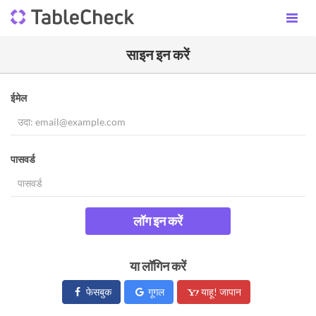
साइन इन करें
ईमेल
पासवर्ड
लॉग इन करें
या लॉगिन करें
फेसबुक
गूगल
याहू! जापान