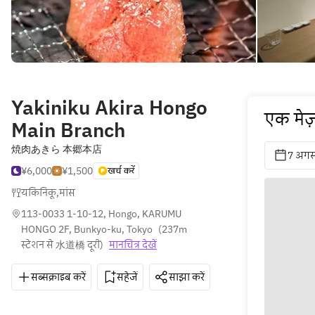
Yakiniku Akira Hongo
एक मेज़
Main Branch
焼肉あきら 本郷本店
7 अगस
¥6,000
¥1,500
खर्च करें
यकिनिकू
,
मांस
113-0033 1-10-12, Hongo, KARUMU 
HONGO 2F, Bunkyo-ku, Tokyo
(
237m 
स्टेशन से 水道橋 दूरी
)
मानचित्र देखें
सब्सक्राइब करें
सहेजें
साझा करें
दिशाएँ
050-