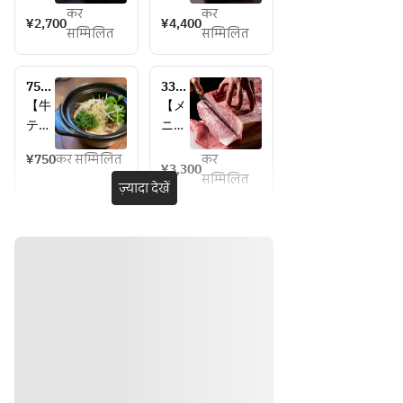
膳
ース
कर
कर
める
（全
¥2,700
¥4,400
सम्मिलित
सम्मिलित
ラン
11
チ限
品）
定の
】
750
3300
焼肉
■厳
円テ
円焼
【牛
【メ
膳で
選和
ール
物だ
テー
ニュ
す！
牛の
土鍋
けコ
ル土
ー
ラン
しゃ
＆お
ース
¥750
कर सम्मिलित
कर
鍋御
（全
¥3,300
席の
チタ
ぶし
सम्मिलित
飯付
8
ज़्यादा देखें
みの
イム
ゃぶ
き
品）
予約
は日
■和
♪】
】
替わ
牛タ
来店
■焼
りの
テバ
して
物塩
ハー
ラの
から
・タ
ブテ
炙り
アラ
ン3
ィー
寿司
カル
種盛
やコ
■タ
トで
合せ
ーヒ
ンシ
単品
・サ
ーは
チュ
注文
ガリ
無料
ー
した
・特