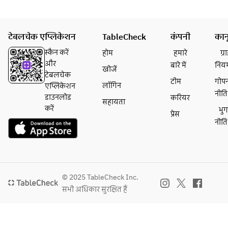
り落
前
客様
とし
菜、
は土
2種
他料
鍋付
टेबलचेक एप्लिकेशन
盛り
TableCheck
कंपनी
कान
理は
きプ
■あ
ご来
ラン
स्कैन करें
होम
हमारे
ग्
きら
店時
から
और
बारे में
निय
खोजें
の焼
ご注
のご
टेबलचेक
きす
टीम
गोप
文く
予約
लॉगिन
एप्लिकेशन
き
नीति
ださ
をお
डाउनलोड
करियर
सहायता
■〆
い。
願い
करें
भु
प्रेस
の冷
当日
致し
नीति
麺
15:0
ま
0ま
す。
※山
での
コメ
形県
受付
ント
産つ
とな
での
© 2025 TableCheck Inc.
や姫
り、
ご注
सभी अधिकार सुरक्षित हैं
食べ
以降
文は
放題
の人
対応
で
数変
致し
す！