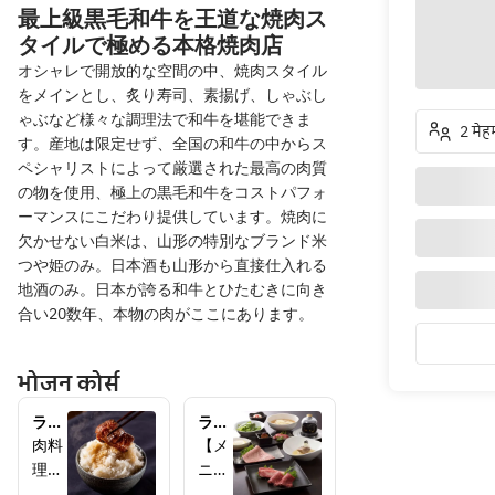
最上級黒毛和牛を王道な焼肉ス
タイルで極める本格焼肉店
オシャレで開放的な空間の中、焼肉スタイル
をメインとし、炙り寿司、素揚げ、しゃぶし
ゃぶなど様々な調理法で和牛を堪能できま
2 मेह
す。産地は限定せず、全国の和牛の中からス
ペシャリストによって厳選された最高の肉質
の物を使用、極上の黒毛和牛をコストパフォ
ーマンスにこだわり提供しています。焼肉に
欠かせない白米は、山形の特別なブランド米
つや姫のみ。日本酒も山形から直接仕入れる
地酒のみ。日本が誇る和牛とひたむきに向き
合い20数年、本物の肉がここにあります。
भोजन कोर्स
ラン
ラン
チ
チ
肉料
【メ
2700
4400
理も
ニュ
焼肉
円コ
楽し
ー