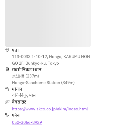
でお
■牛
いけ
上ロ
飲み
の塩
ど、
ース
頂け
煮込
牛テ
■焼
ま
み
ール
物タ
す。
■特
土鍋
レ
दिशाएँ
製ド
ご飯
・ハ
レッ
だけ
ラミ
シン
पता
は食
・ロ
113-0033 1-10-12, Hongo, KARUMU HON
グの
べた
ース
GO 2F, Bunkyo-ku, Tokyo
グリ
い！
・上
सबसे निकट स्थान
ーン
とい
ロー
水道橋 (237m)
サラ
う方
ス
Hongō-Sanchōme Station (349m)
ダ
の為
भोजन
■焼
の席
★牛
यकिनिकू
,
मांस
物
のみ
テー
वेबसाइट
・タ
予約
ル土
https://www.skco.co.jp/akira/index.html
ン2
で
鍋御
फ़ोन
種盛
す。
飯ご
050-3066-8929
り
焼き
希望
・切
物、
のお