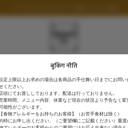
ソマーハウス（テイクアウト）/ 横浜ベイホテル東急
बुकिंग नीति
बुकिंग नीति देखें
設定上限以上お求めの場合は各商品の手仕舞い日までにお問い
पिकअप समय
せください。
店頭にてお渡ししております。配送は行っておりません。
रवि ९ अग.
営業時間、メニュー内容、休業など現在の状況より予告なく変
可能性がございます。
समय का चयन करें
【食物アレルギーをお持ちのお客様】（お苦手食材は除く）
約時にお申し出ください。（ご要望欄にご記載ください）重度
उपलब्धता खोजें
物アレルギーのお客様からのご要望にはお応え出来ない場合も