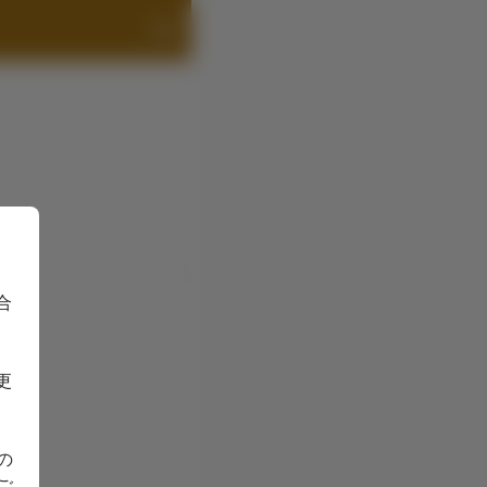
合
更
の
ご