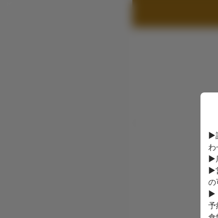
▶
わ
▶
▶
の
▶
予
食