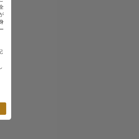
全
が
身
ー
記
し