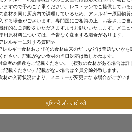
いますので予めご了承ください。レストランでご提供している
の食材を同じ厨房内で調理しているため、アレルギー原因物質
入する場合がございます。専門医にご相談の上、お客さまご自
संचालित
最終的なご判断をいただきますようお願いいたします。メニュ
使用原材料については、予告なく変更する場合があります。
アレルギーに対する質問≫
.アレルギー食材およびその食材由来のだしなどは問題ないかを
ください。記載がない食材の当日対応は致しかねます。
.対象者の個数をご記載ください。（複数の食材がある場合は詳
ご記載ください）記載がない場合は全員分除外致します。
食材の入荷状況により、メニューが変更になる場合がございま
。
पुष्टि करें और जारी रखें