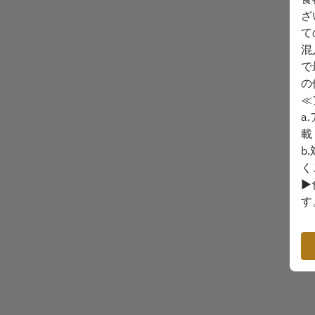
ざ
て
混
で
の
≪
a
載
b
く
▶
す