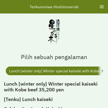
Tenkunoniwa Hoshinonaruki
Pilih sebuah pengalaman
Lunch [winter only] Winter special kaiseki with Kobe be
Lunch [winter only] Winter special kaiseki
with Kobe beef 35,200 yen
[Tenku] Lunch kaiseki