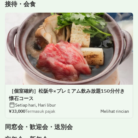
接待・会食
［個室確約］松阪牛×プレミアム飲み放題150分付き
懐石コース
Setiap hari, Hari libur
¥33,000
Termasuk pajak
Melihat rincian
同窓会・歓迎会・送別会