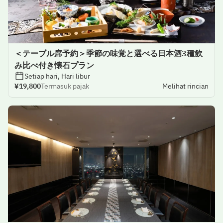
＜テーブル席予約＞季節の味覚と選べる日本酒3種飲
み比べ付き懐石プラン
Setiap hari, Hari libur
¥19,800
Termasuk pajak
Melihat rincian