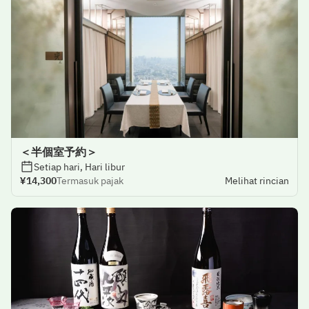
＜半個室予約＞
Setiap hari, Hari libur
¥14,300
Termasuk pajak
Melihat rincian