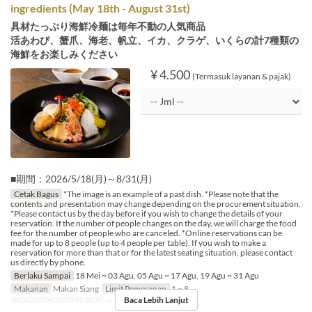
ingredients (May 18th - August 31st)
具材たっぷり海鮮冷麺は毎年不動の人気商品
活あわび、蟹爪、海老、帆立、イカ、クラゲ、いくらの計7種類の
海鮮をお楽しみください
¥ 4.500
(Termasuk layanan & pajak)
■期間：2026/5/18(月)～8/31(月)
Cetak Bagus
*The image is an example of a past dish. *Please note that the
contents and presentation may change depending on the procurement situation.
*Please contact us by the day before if you wish to change the details of your
reservation. If the number of people changes on the day, we will charge the food
fee for the number of people who are canceled. *Online reservations can be
made for up to 8 people (up to 4 people per table). If you wish to make a
reservation for more than that or for the latest seating situation, please contact
us directly by phone.
Berlaku Sampai
18 Mei ~ 03 Agu, 05 Agu ~ 17 Agu, 19 Agu ~ 31 Agu
Makanan
Makan Siang
Limit Pemesanan
1 ~ 8
Baca Lebih Lanjut
Kategori Tempat Duduk
ホール席