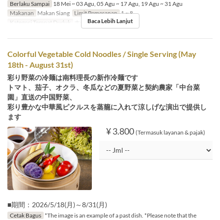
Berlaku Sampai
18 Mei ~ 03 Agu, 05 Agu ~ 17 Agu, 19 Agu ~ 31 Agu
Makanan
Makan Siang
Limit Pemesanan
1 ~ 8
Baca Lebih Lanjut
Kategori Tempat Duduk
ホール席
Colorful Vegetable Cold Noodles / Single Serving (May
18th - August 31st)
彩り野菜の冷麺は南料理長の新作冷麺です
トマト、茄子、オクラ、冬瓜などの夏野菜と契約農家「中台菜
園」直送の中国野菜、
彩り豊かな中華風ピクルスを蒸籠に入れて涼しげな演出で提供し
ます
¥ 3.800
(Termasuk layanan & pajak)
■期間：2026/5/18(月)～8/31(月)
Cetak Bagus
*The image is an example of a past dish. *Please note that the