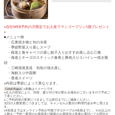
※自社WEB予約の方限定でお土産でマンゴープリン1個プレゼント
※
■メニュー例
・広東焼き物と旬の冷菜
・季節野菜入り蒸しスープ
・桜老と春キャベツの蒸し餃子入りおすすめ蒸し点心三種
・海老とチーズのスティック春巻と豚肉入りスパイシー焼き饅
頭
・三崎漁港直送 旬魚の強火蒸し
・海鮮入り中国粥
・香港スイーツ
※内容は季節によって異なります。
Cetak Bagus
※画像はイメージです。
※仕入の状況により、内容、盛り付け等が変わる場合がございますので予めご
了承ください。
※ご予約内容の変更につきましては前日までにご連絡ください。
当日の人数変更につきましては、キャンセル人数分の料理代金を申し受けま
す。
※8名様まではオンライン予約が可能です(1テーブル4名様まで）。それ以上の
人数をご予約ご希望のお客様及び最新のお席状況は直接お電話にてお問合せ