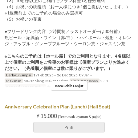
（3）10名様以上のご利用でプラン料金1名様分無料
（4）お祝いの桃饅頭（お一人様につき1個ご提供いたします。）
※1週間前までのご予約の場合のみ選択可
（5）お祝いの花束
●フリードリンク内容（2時間制／ラストオーダーは30分前）
瓶ビール・紹興酒・ワイン（赤/白）・ハイボール・焼酎・オレン
ジ・アップル・グレープフルーツ・ウーロン茶・ジャスミン茶
※こちらのご予約は【ホール席】でのご利用となります。4名様以
上で個室のご利用をご希望のお客様は【個室プランよりお進みく
ださい。（先着順／個室には数に限りがございます。）
Berlaku Sampai
19 Feb 2025 ~ 26 Dec 2025, 09 Jan ~
Makanan
Makan Siang, Makan Malam
Limit Pemesanan
2 ~ 8
Baca Lebih Lanjut
Kategori Tempat Duduk
ホール席
Anniversary Celebration Plan (Lunch) [Hall Seat]
¥ 15.000
(Termasuk layanan & pajak)
Pilih