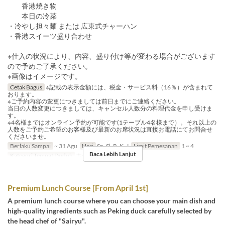
香港焼き物
本日の冷菜
・冷やし担々麺 または 広東式チャーハン
・香港スイーツ盛り合わせ
※仕入の状況により、内容、盛り付け等が変わる場合がございます
ので予めご了承ください。
※画像はイメージです。
Cetak Bagus
※記載の表示金額には、税金・サービス料（16％）が含まれて
おります。
※ご予約内容の変更につきましては前日までにご連絡ください。
当日の人数変更につきましては、キャンセル人数分の料理代金を申し受けま
す。
※4名様まではオンライン予約が可能です(1テーブル4名様まで）。それ以上の
人数をご予約ご希望のお客様及び最新のお席状況は直接お電話にてお問合せ
くださいませ。
Berlaku Sampai
~ 31 Agu
Hari
Sn, Sl, R, K, J
Limit Pemesanan
1 ~ 4
Baca Lebih Lanjut
Kategori Tempat Duduk
ホール席
Premium Lunch Course [From April 1st]
A premium lunch course where you can choose your main dish and
high-quality ingredients such as Peking duck carefully selected by
the head chef of "Sairyu".