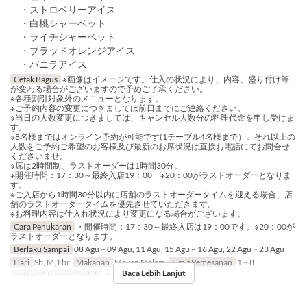
・ストロベリーアイス
・白桃シャーベット
・ライチシャーベット
・ブラッドオレンジアイス
・バニラアイス
Cetak Bagus
※画像はイメージです。仕入の状況により、内容、盛り付け等
が変わる場合がございますので予めご了承ください。
※各種割引対象外のメニューとなります。
※ご予約内容の変更につきましては前日までにご連絡ください。
※当日の人数変更につきましては、キャンセル人数分の料理代金を申し受けま
す。
※8名様まではオンライン予約が可能です(1テーブル4名様まで）。それ以上の
人数をご予約ご希望のお客様及び最新のお席状況は直接お電話にてお問合せ
くださいませ。
※席は2時間制、ラストオーダーは1時間30分。
※開催時間：17：30～最終入店19：00 ※20：00がラストオーダーとなりま
す。
※ご入店から1時間30分以内に店舗のラストオーダータイムを迎える場合、店
舗のラストオーダータイムを優先させていただきます。
※お料理内容は仕入れ状況により変更になる場合がございます。
Cara Penukaran
・開催時間：17：30～最終入店は19：00です。※20：00が
ラストオーダーとなります。
Berlaku Sampai
08 Agu ~ 09 Agu, 11 Agu, 15 Agu ~ 16 Agu, 22 Agu ~ 23 Agu
Hari
Sb, M, Lbr
Makanan
Makan Malam
Limit Pemesanan
1 ~ 8
Baca Lebih Lanjut
Kategori Tempat Duduk
ホール席