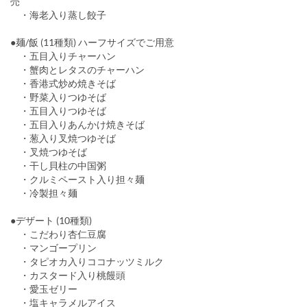
売
・海老入り蒸し餃子
●麺/飯 (11種類) ハーフサイズでご用意
・五目入りチャーハン
・蟹肉とレタスのチャーハン
・香港式炒め焼きそば
・野菜入りつゆそば
・五目入りつゆそば
・五目入りあんかけ焼きそば
・葱入り叉焼つゆそば
・叉焼つゆそば
・干し貝柱の中国粥
・クルミペースト入り担々麺
・冷製担々麺
●デザート (10種類)
・こだわり杏仁豆腐
・マンゴープリン
・タピオカ入りココナッツミルク
・カスタード入り桃饅頭
・愛玉ゼリー
・塩キャラメルアイス