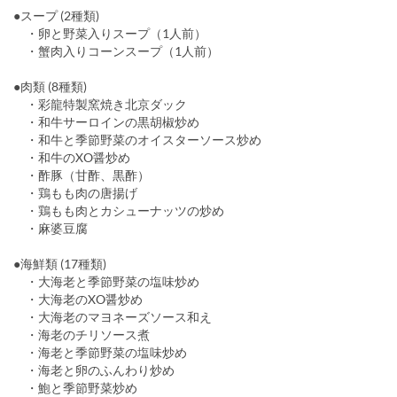
●スープ (2種類)
・卵と野菜入りスープ（1人前）
・蟹肉入りコーンスープ（1人前）
●肉類 (8種類)
・彩龍特製窯焼き北京ダック
・和牛サーロインの黒胡椒炒め
・和牛と季節野菜のオイスターソース炒め
・和牛のXO醤炒め
・酢豚（甘酢、黒酢）
・鶏もも肉の唐揚げ
・鶏もも肉とカシューナッツの炒め
・麻婆豆腐
●海鮮類 (17種類)
・大海老と季節野菜の塩味炒め
・大海老のXO醤炒め
・大海老のマヨネーズソース和え
・海老のチリソース煮
・海老と季節野菜の塩味炒め
・海老と卵のふんわり炒め
・鮑と季節野菜炒め