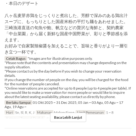
・本日のデザート
八ヶ岳麦芽赤鶏をじっくりと煮出した、芳醇で深みのある鶏出汁
スープに、もっちりとした国産米粉の平打ち麺をあわせました。
三崎漁港直送の旬魚や鮑、帆立などの贅沢な海鮮と、契約農家
「中台菜園」から届く新鮮な国産中国野菜が、彩りと季節感を添
えます。
お好みで自家製辣椒醤を加えることで、旨味と香りがより一層引
き立つ一杯です。
Cetak Bagus
*Images are for illustrative purposes only.
*Please note that the contents and presentation may change depending on the
supply situation.
*Please contact us by the day before if you wish to change your reservation
details.
If you change the number of people on the day, you will be charged for the food
for the number of people canceled.
*Online reservations are accepted for up to 8 people (up to 4 people per table). If
you would like to make a reservation for more people or would like to inquire
about the latest seating availability, please contact us directly by phone.
Berlaku Sampai
01 Okt 2025 ~ 31 Dec 2025, 05 Jan ~ 03 Agu, 05 Agu ~ 17
Agu, 19 Agu ~
Hari
Sn, Sl, R, K, J
Makanan
Makan Siang
Limit Pemesanan
1 ~ 8
Baca Lebih Lanjut
Kategori Tempat Duduk
ホール席