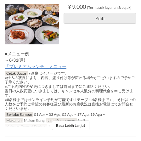
¥ 9.000
(Termasuk layanan & pajak)
Pilih
■メニュー例
～8/31(月)
「プレミアムランチ」メニュー
Cetak Bagus
※画像はイメージです。
※仕入の状況により、内容、盛り付け等が変わる場合がございますので予めご
了承ください。
※ご予約内容の変更につきましては前日までにご連絡ください。
当日の人数変更につきましては、キャンセル人数分の料理代金を申し受けま
す。
※8名様まではオンライン予約が可能です(1テーブル4名様まで）。それ以上の
人数をご予約ご希望のお客様及び最新のお席状況は直接お電話にてお問合せ
くださいませ。
Berlaku Sampai
01 Apr ~ 03 Agu, 05 Agu ~ 17 Agu, 19 Agu ~
Makanan
Makan Siang
Limit Pemesanan
1 ~ 8
Baca Lebih Lanjut
Kategori Tempat Duduk
ホール席