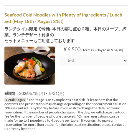
Seafood Cold Noodles with Plenty of Ingredients / Lunch
Set (May 18th - August 31st)
ランチタイム限定で冷麺+本日の蒸し点心２種、本日のスープ、搾
菜、ランチデザート付きの
セットメニューもご用意しております
¥ 6.500
(Termasuk layanan & pajak)
■期間：2026/5/18(月)～8/31(月)
Cetak Bagus
*The image is an example of a past dish. *Please note that the
contents and presentation may change depending on the procurement situation.
*Please contact us by the day before if you wish to change the details of your
reservation. If the number of people changes on the day, we will charge the food
fee for the number of people who are canceled. *Online reservations can be
made for up to 8 people (up to 4 people per table). If you wish to make a
reservation for more than that or for the latest seating situation, please contact
us directly by phone.