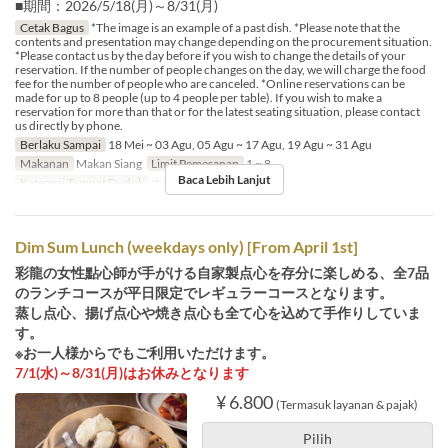
■期間：2026/5/18(月)～8/31(月)
Cetak Bagus
*The image is an example of a past dish. *Please note that the
contents and presentation may change depending on the procurement situation.
*Please contact us by the day before if you wish to change the details of your
reservation. If the number of people changes on the day, we will charge the food
fee for the number of people who are canceled. *Online reservations can be
made for up to 8 people (up to 4 people per table). If you wish to make a
reservation for more than that or for the latest seating situation, please contact
us directly by phone.
Berlaku Sampai
18 Mei ~ 03 Agu, 05 Agu ~ 17 Agu, 19 Agu ~ 31 Agu
Makanan
Makan Siang
Limit Pemesanan
1 ~ 8
Baca Lebih Lanjut
Kategori Tempat Duduk
ホール席
Dim Sum Lunch (weekdays only) [From April 1st]
彩龍の女性點心師が手がける自家製点心を存分に楽しめる、全7品
のランチコースが平日限定でレギュラーコースとなります。
蒸し点心、揚げ点心や焼き点心も全て心を込めて手作りしていま
す。
※お一人様からでもご利用いただけます。
7/1(水)～8/31(月)はお休みとなります
¥ 6.800
(Termasuk layanan & pajak)
Pilih