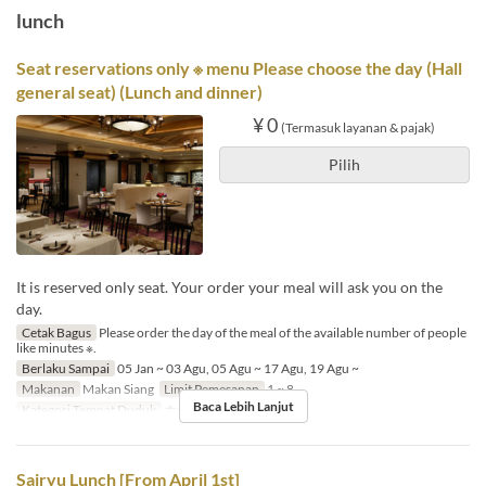
lunch
Seat reservations only ※ menu Please choose the day (Hall
general seat) (Lunch and dinner)
¥ 0
(Termasuk layanan & pajak)
Pilih
It is reserved only seat. Your order your meal will ask you on the
day.
Cetak Bagus
Please order the day of the meal of the available number of people
like minutes ※.
Berlaku Sampai
05 Jan ~ 03 Agu, 05 Agu ~ 17 Agu, 19 Agu ~
Makanan
Makan Siang
Limit Pemesanan
1 ~ 8
Baca Lebih Lanjut
Kategori Tempat Duduk
ホール席
Sairyu Lunch [From April 1st]