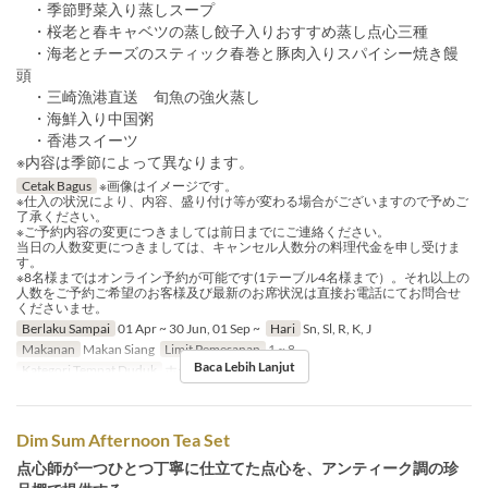
・季節野菜入り蒸しスープ
・桜老と春キャベツの蒸し餃子入りおすすめ蒸し点心三種
・海老とチーズのスティック春巻と豚肉入りスパイシー焼き饅
頭
・三崎漁港直送 旬魚の強火蒸し
・海鮮入り中国粥
・香港スイーツ
※内容は季節によって異なります。
Cetak Bagus
※画像はイメージです。
※仕入の状況により、内容、盛り付け等が変わる場合がございますので予めご
了承ください。
※ご予約内容の変更につきましては前日までにご連絡ください。
当日の人数変更につきましては、キャンセル人数分の料理代金を申し受けま
す。
※8名様まではオンライン予約が可能です(1テーブル4名様まで）。それ以上の
人数をご予約ご希望のお客様及び最新のお席状況は直接お電話にてお問合せ
くださいませ。
Berlaku Sampai
01 Apr ~ 30 Jun, 01 Sep ~
Hari
Sn, Sl, R, K, J
Makanan
Makan Siang
Limit Pemesanan
1 ~ 8
Baca Lebih Lanjut
Kategori Tempat Duduk
ホール席
Dim Sum Afternoon Tea Set
点心師が一つひとつ丁寧に仕立てた点心を、アンティーク調の珍