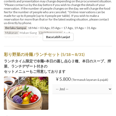
contents and presentation may change depending on the procurement situation.
*Please contact us by the day before if you wish to change the details of your
reservation. If the number of people changes on the day, we will charge the food
fee for the number of people who are canceled. *Online reservations can be
made for up to 8 people (up to 4 people per table). If you wish to make a
reservation for more than that or for the latest seating situation, please contact
us directly by phone.
Berlaku Sampai
18 Mei ~ 03 Agu, 05 Agu ~ 17 Agu, 19 Agu ~ 31 Agu
Makanan
Makan Siang
Limit Pemesanan
1 ~ 8
Baca Lebih Lanjut
Kategori Tempat Duduk
ホール席
彩り野菜の冷麺 /ランチセット (5/18～8/31)
ランチタイム限定で冷麺+本日の蒸し点心２種、本日のスープ、搾
菜、ランチデザート付きの
セットメニューもご用意しております
¥ 5.800
(Termasuk layanan & pajak)