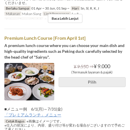
くださいませ。
Berlaku Sampai
01 Apr ~ 30 Jun, 01 Sep ~
Hari
Sn, Sl, R, K, J
Makanan
Makan Siang
Limit Pemesanan
1 ~ 8
Baca Lebih Lanjut
Kategori Tempat Duduk
ホール席
Premium Lunch Course [From April 1st]
A premium lunch course where you can choose your main dish and
high-quality ingredients such as Peking duck carefully selected by
the head chef of "Sairyu".
⇒
¥ 9.000
¥ 9.550
(Termasuk layanan & pajak)
Pilih
■メニュー例 6/1(月)～7/31(金)
「プレミアムランチ」メニュー
Cetak Bagus
※画像はイメージです。
※仕入の状況により、内容、盛り付け等が変わる場合がございますので予めご
了承ください。