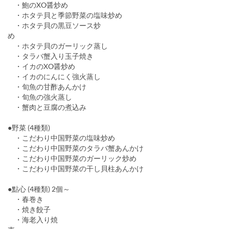
・鮑のXO醤炒め
・ホタテ貝と季節野菜の塩味炒め
・ホタテ貝の黒豆ソース炒
め
・ホタテ貝のガーリック蒸し
・タラバ蟹入り玉子焼き
・イカのXO醤炒め
・イカのにんにく強火蒸し
・旬魚の甘酢あんかけ
・旬魚の強火蒸し
・蟹肉と豆腐の煮込み
●野菜 (4種類)
・こだわり中国野菜の塩味炒め
・こだわり中国野菜のタラバ蟹あんかけ
・こだわり中国野菜のガーリック炒め
・こだわり中国野菜の干し貝柱あんかけ
●點心 (4種類) 2個～
・春巻き
・焼き餃子
・海老入り焼