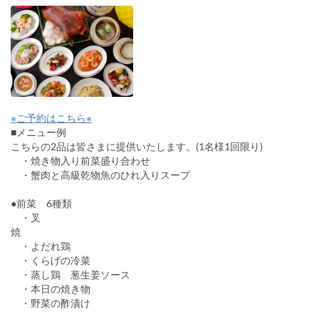
※ご予約はこちら※
■メニュー例
こちらの2品は皆さまに提供いたします。(1名様1回限り)
・焼き物入り前菜盛り合わせ
・蟹肉と高級乾物魚のひれ入りスープ
●前菜 6種類
・叉
・よだれ鶏
・くらげの冷菜
・蒸し鶏 葱生姜ソース
・本日の焼き物
・野菜の酢漬け