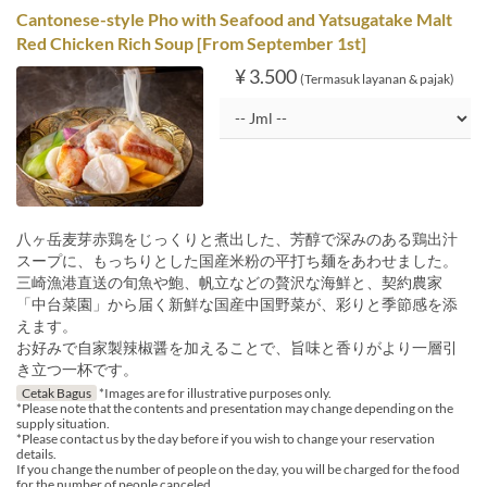
Cantonese-style Pho with Seafood and Yatsugatake Malt
Red Chicken Rich Soup [From September 1st]
¥ 3.500
(Termasuk layanan & pajak)
八ヶ岳麦芽赤鶏をじっくりと煮出した、芳醇で深みのある鶏出汁
スープに、もっちりとした国産米粉の平打ち麺をあわせました。
三崎漁港直送の旬魚や鮑、帆立などの贅沢な海鮮と、契約農家
「中台菜園」から届く新鮮な国産中国野菜が、彩りと季節感を添
えます。
お好みで自家製辣椒醤を加えることで、旨味と香りがより一層引
き立つ一杯です。
Cetak Bagus
*Images are for illustrative purposes only.
*Please note that the contents and presentation may change depending on the
supply situation.
*Please contact us by the day before if you wish to change your reservation
details.
If you change the number of people on the day, you will be charged for the food
for the number of people canceled.