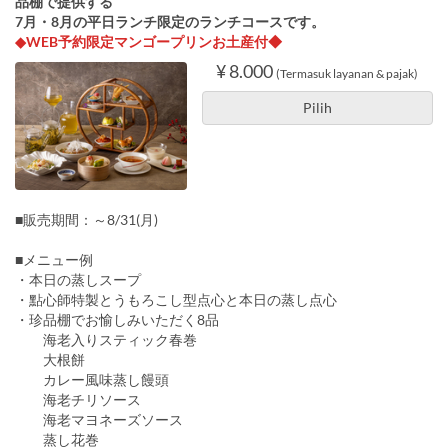
品棚で提供する
7月・8月の平日ランチ限定のランチコースです。
◆WEB予約限定マンゴープリンお土産付◆
¥ 8.000
(Termasuk layanan & pajak)
Pilih
■販売期間：～8/31(月)
■メニュー例
・本日の蒸しスープ
・點心師特製とうもろこし型点心と本日の蒸し点心
・珍品棚でお愉しみいただく8品
海老入りスティック春巻
大根餅
カレー風味蒸し饅頭
海老チリソース
海老マヨネーズソース
蒸し花巻