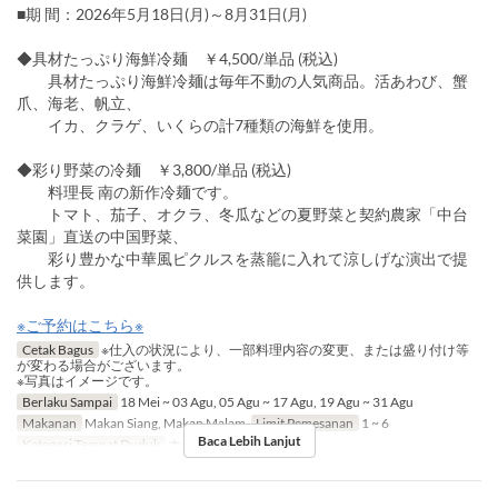
■期 間：2026年5月18日(月)～8月31日(月)
◆具材たっぷり海鮮冷麺 ￥4,500/単品 (税込)
具材たっぷり海鮮冷麺は毎年不動の人気商品。活あわび、蟹
爪、海老、帆立、
イカ、クラゲ、いくらの計7種類の海鮮を使用。
◆彩り野菜の冷麺 ￥3,800/単品 (税込)
料理長 南の新作冷麺です。
トマト、茄子、オクラ、冬瓜などの夏野菜と契約農家「中台
菜園」直送の中国野菜、
彩り豊かな中華風ピクルスを蒸籠に入れて涼しげな演出で提
供します。
※ご予約はこちら※
Cetak Bagus
※仕入の状況により、一部料理内容の変更、または盛り付け等
が変わる場合がございます。
※写真はイメージです。
Berlaku Sampai
18 Mei ~ 03 Agu, 05 Agu ~ 17 Agu, 19 Agu ~ 31 Agu
Makanan
Makan Siang, Makan Malam
Limit Pemesanan
1 ~ 6
Baca Lebih Lanjut
Kategori Tempat Duduk
ホール席