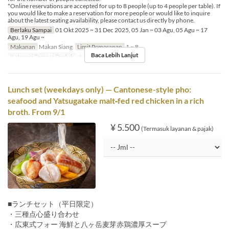
*Online reservations are accepted for up to 8 people (up to 4 people per table). If
you would like to make a reservation for more people or would like to inquire
about the latest seating availability, please contact us directly by phone.
Berlaku Sampai
01 Okt 2025 ~ 31 Dec 2025, 05 Jan ~ 03 Agu, 05 Agu ~ 17
Agu, 19 Agu ~
Makanan
Makan Siang
Limit Pemesanan
1 ~ 8
Baca Lebih Lanjut
Kategori Tempat Duduk
ホール席
Lunch set (weekdays only) — Cantonese-style pho:
seafood and Yatsugatake malt‑fed red chicken in a rich
broth. From 9/1
¥ 5.500
(Termasuk layanan & pajak)
■ランチセット（平日限定）
・三種点心盛り合わせ
・広東式フォー 海鮮と八ヶ岳麦芽赤鶏濃厚スープ