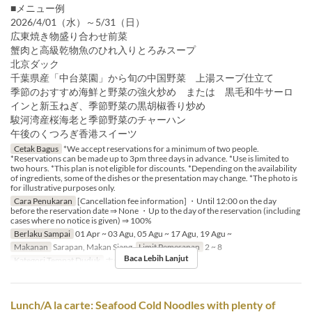
■メニュー例
2026/4/01（水）～5/31（日）
広東焼き物盛り合わせ前菜
蟹肉と高級乾物魚のひれ入りとろみスープ
北京ダック
千葉県産「中台菜園」から旬の中国野菜 上湯スープ仕立て
季節のおすすめ海鮮と野菜の強火炒め または 黒毛和牛サーロ
インと新玉ねぎ、季節野菜の黒胡椒香り炒め
駿河湾産桜海老と季節野菜のチャーハン
午後のくつろぎ香港スイーツ
Cetak Bagus
*We accept reservations for a minimum of two people.
*Reservations can be made up to 3pm three days in advance. *Use is limited to
two hours. *This plan is not eligible for discounts. *Depending on the availability
of ingredients, some of the dishes or the presentation may change. *The photo is
for illustrative purposes only.
Cara Penukaran
[Cancellation fee information] ・Until 12:00 on the day
before the reservation date ⇒ None ・Up to the day of the reservation (including
cases where no notice is given) ⇒ 100%
Berlaku Sampai
01 Apr ~ 03 Agu, 05 Agu ~ 17 Agu, 19 Agu ~
Makanan
Sarapan, Makan Siang
Limit Pemesanan
2 ~ 8
Baca Lebih Lanjut
Kategori Tempat Duduk
ホール席
Lunch/A la carte: Seafood Cold Noodles with plenty of