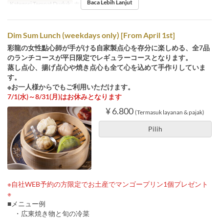
Baca Lebih Lanjut
Kategori Tempat Duduk
ホール席
Dim Sum Lunch (weekdays only) [From April 1st]
彩龍の女性點心師が手がける自家製点心を存分に楽しめる、全7品
のランチコースが平日限定でレギュラーコースとなります。
蒸し点心、揚げ点心や焼き点心も全て心を込めて手作りしていま
す。
※お一人様からでもご利用いただけます。
7/1(水)～8/31(月)はお休みとなります
¥ 6.800
(Termasuk layanan & pajak)
Pilih
※自社WEB予約の方限定でお土産でマンゴープリン1個プレゼント
※
■メニュー例
・広東焼き物と旬の冷菜