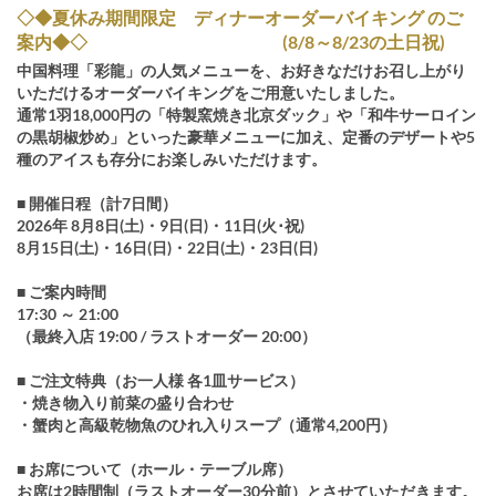
◇◆夏休み期間限定 ディナーオーダーバイキング のご
案内◆◇ (8/8～8/23の土日祝)
中国料理「彩龍」の人気メニューを、お好きなだけお召し上がり
いただけるオーダーバイキングをご用意いたしました。
通常1羽18,000円の「特製窯焼き北京ダック」や「和牛サーロイン
の黒胡椒炒め」といった豪華メニューに加え、定番のデザートや5
種のアイスも存分にお楽しみいただけます。
■ 開催日程（計7日間）
2026年 8月8日(土)・9日(日)・11日(火･祝)
8月15日(土)・16日(日)・22日(土)・23日(日)
■ ご案内時間
17:30 ～ 21:00
（最終入店 19:00 / ラストオーダー 20:00）
■ ご注文特典（お一人様 各1皿サービス）
・焼き物入り前菜の盛り合わせ
・蟹肉と高級乾物魚のひれ入りスープ（通常4,200円）
■ お席について（ホール・テーブル席）
お席は2時間制（ラストオーダー30分前）とさせていただきます。