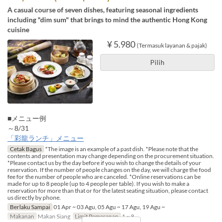
A casual course of seven dishes, featuring seasonal ingredients
including "dim sum" that brings to mind the authentic Hong Kong
cuisine
¥ 5.980
(Termasuk layanan & pajak)
Pilih
■メニュー例
～8/31
「彩龍ランチ」メニュー
Cetak Bagus
*The image is an example of a past dish. *Please note that the
contents and presentation may change depending on the procurement situation.
*Please contact us by the day before if you wish to change the details of your
reservation. If the number of people changes on the day, we will charge the food
fee for the number of people who are canceled. *Online reservations can be
made for up to 8 people (up to 4 people per table). If you wish to make a
reservation for more than that or for the latest seating situation, please contact
us directly by phone.
Berlaku Sampai
01 Apr ~ 03 Agu, 05 Agu ~ 17 Agu, 19 Agu ~
Makanan
Makan Siang
Limit Pemesanan
1 ~ 8