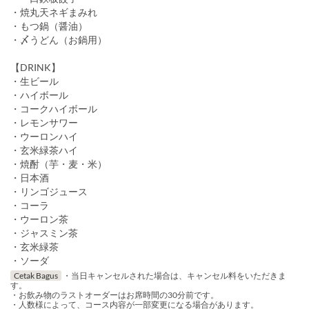
・焼丸天ネギまみれ
・もつ鍋（醤油）
・〆うどん（お鍋用）
【DRINK】
・生ビール
・ハイボール
・コークハイボール
・レモンサワー
・ウーロンハイ
・玄米緑茶ハイ
・焼酎（芋・麦・米）
・日本酒
・リンゴジュース
・コーラ
・ウーロン茶
・ジャスミン茶
・玄米緑茶
・ソーダ
Cetak Bagus
・当日キャンセルされた場合は、キャンセル料をいただきま
す。
・お飲み物のラストオーダーはお席時間の30分前です。
・人数様によって、コース内容が一部変更になる場合があります。