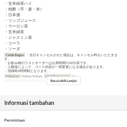
・玄米緑茶ハイ
・焼酎（芋・麦・米）
・日本酒
・リンゴジュース
・ウーロン茶
・玄米緑茶
・ジャスミン茶
・コーラ
・ソーダ
Cetak Bagus
・当日キャンセルされた場合は、キャンセル料をいただきま
す。
・お飲み物のラストオーダーはお席時間の30分前です。
・人数様によって、コース内容が一部変更になる場合があります。
・混雑時2時間制となります。
Makanan
Makan Malam
Limit Pemesanan
2 ~
Baca Lebih Lanjut
Kategori Tempat Duduk
Book a Table
Informasi tambahan
Permintaan