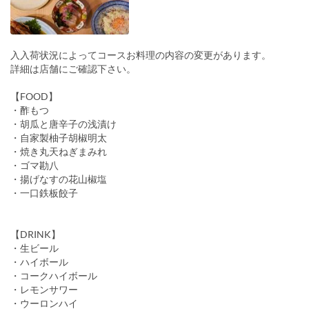
入入荷状況によってコースお料理の内容の変更があります。
詳細は店舗にご確認下さい。
【FOOD】
・酢もつ
・胡瓜と唐辛子の浅漬け
・自家製柚子胡椒明太
・焼き丸天ねぎまみれ
・ゴマ勘八
・揚げなすの花山椒塩
・一口鉄板餃子
【DRINK】
・生ビール
・ハイボール
・コークハイボール
・レモンサワー
・ウーロンハイ