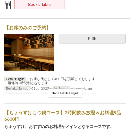
Book a Table
【お席のみのご予約】
Pilih
Cetak Bagus
・お通し代として400円を頂戴しております
・混雑時2時間制となります
Berlaku Sampai
01 Jul 2025 ~
Makanan
Makan Malam
Baca Lebih Lanjut
Limit Pemesanan
2 ~
Kategori Tempat Duduk
Book a Table
【ちょうすけもつ鍋コース】2時間飲み放題＆お料理9品
6600円
ちょうすけ、おすすめのお料理がメインとなるコースです。