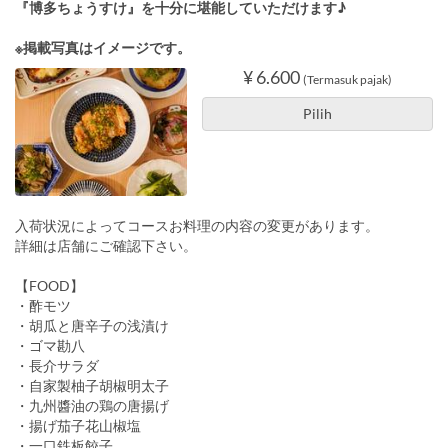
『博多ちょうすけ』を十分に堪能していただけます♪
※掲載写真はイメージです。
¥ 6.600
(Termasuk pajak)
Pilih
入荷状況によってコースお料理の内容の変更があります。
詳細は店舗にご確認下さい。
【FOOD】
・酢モツ
・胡瓜と唐辛子の浅漬け
・ゴマ勘八
・長介サラダ
・自家製柚子胡椒明太子
・九州醬油の鶏の唐揚げ
・揚げ茄子花山椒塩
・一口鉄板餃子