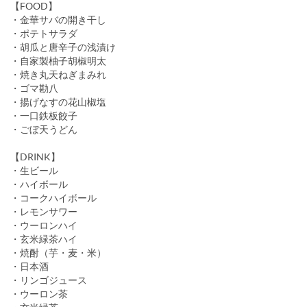
【FOOD】
・金華サバの開き干し
・ポテトサラダ
・胡瓜と唐辛子の浅漬け
・自家製柚子胡椒明太
・焼き丸天ねぎまみれ
・ゴマ勘八
・揚げなすの花山椒塩
・一口鉄板餃子
・ごぼ天うどん
【DRINK】
・生ビール
・ハイボール
・コークハイボール
・レモンサワー
・ウーロンハイ
・玄米緑茶ハイ
・焼酎（芋・麦・米）
・日本酒
・リンゴジュース
・ウーロン茶