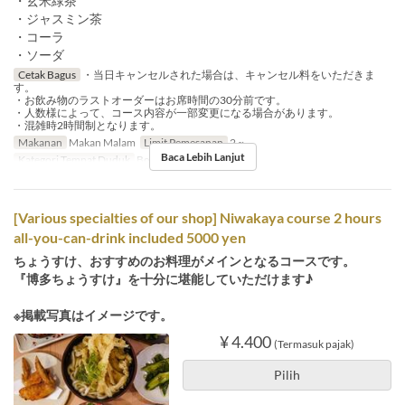
・玄米緑茶
・ジャスミン茶
・コーラ
・ソーダ
Cetak Bagus
・当日キャンセルされた場合は、キャンセル料をいただきま
す。
・お飲み物のラストオーダーはお席時間の30分前です。
・人数様によって、コース内容が一部変更になる場合があります。
・混雑時2時間制となります。
Makanan
Makan Malam
Limit Pemesanan
2 ~
Baca Lebih Lanjut
Kategori Tempat Duduk
Book a Table
[Various specialties of our shop] Niwakaya course 2 hours
all-you-can-drink included 5000 yen
ちょうすけ、おすすめのお料理がメインとなるコースです。
『博多ちょうすけ』を十分に堪能していただけます♪
※掲載写真はイメージです。
¥ 4.400
(Termasuk pajak)
Pilih