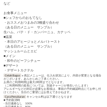
など
お食事メニュー
■シェフからのおもてなし
・おススメおつまみの3種盛り合わせ
（ある日のメニュー サンプル）
生ハム、パテ・ド・カンパーニュ、カナッペ
■温菜
・本日のアヒージョとメルバトースト
（ある日のメニュー サンプル）
マッシュルームとエビ
■メイン
・和牛のビーフシチュー
■デザート
・デザートカクテル
Cetak Bagus
※ 表記メニューは、仕入れ状況により、内容が変更となる場合
がございます。あらかじめご了承ください。
お席のご利用時間は最大2時間までとなります。
（ご利用時間の延長については、別途チャージが発生いたします）
アレルギーなどの対応が必要なお客様は、事前の予約確認時点にてお申し付
けください。当日のご要望にはお答えできかねます。
Cara Penukaran
キャンセル料は以下通りとなります
■ 予約取消時
- 当日連絡なし 100%
- 当日連絡あり 80%