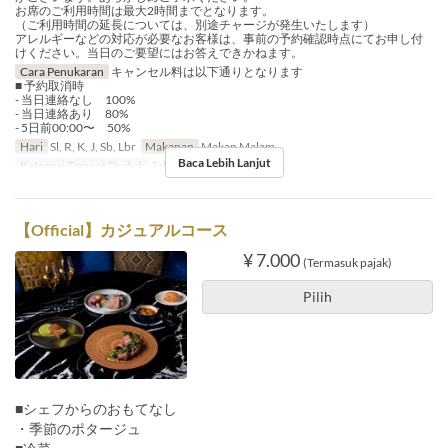
お席のご利用時間は最大2時間までとなります。
（ご利用時間の延長については、別途チャージが発生いたします）
アレルギーなどの対応が必要なお客様は、事前の予約確認時点にてお申し付
けください。当日のご要望にはお答えできかねます。
Cara Penukaran
キャンセル料は以下通りとなります
■ 予約取消時
- 当日連絡なし 100%
- 当日連絡あり 80%
- 5日前00:00〜 50%
Hari
Sl, R, K, J, Sb, Lbr
Makanan
Makan Malam
Baca Lebih Lanjut
Kategori Tempat Duduk
Table Sofa seat
【Official】カジュアルコース
¥ 7.000
(Termasuk pajak)
Pilih
■シェフからのおもてなし
・季節のポタージュ