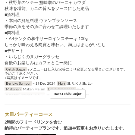
・秋野菜のソテー 蟹味噌のバーニャカウダ
秋味を堪能、カニの旨みをソースにした絶品
■魚料理
・本日の鮮魚料理 ヴァンブランソース
季節の魚をその魚に合わせて調理いたします
■肉料理
・A4ランクの和牛サーロインステーキ 100g
しっかり味わえる肉質と味わい、満足はまちがいなし
■デザート
・いちじくのヌガーグラッセ
食後のお楽しみはカフェとご一緒に
Cetak Bagus
※メニューは仕入状況等により変更となる場合がございます。
予めご了承ください。
※写真はイメージです。
Berlaku Sampai
~ 19 Dec 2024
Hari
Sl, R, K, J, Sb, Lbr
Makanan
Makan Malam
Limit Pemesanan
2 ~ 5
Baca Lebih Lanjut
Kategori Tempat Duduk
Bar counter, Table Sofa seat
大皿パーティーコース
2時間のフリードリンクを含む
納得のパーティープランです。追加や変更もお承りいたします。