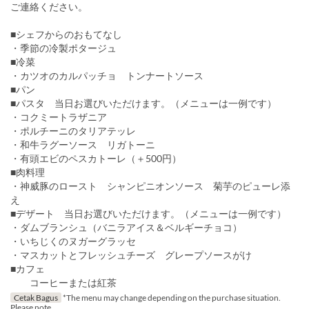
ご連絡ください。
■シェフからのおもてなし
・季節の冷製ポタージュ
■冷菜
・カツオのカルパッチョ トンナートソース
■パン
■パスタ 当日お選びいただけます。（メニューは一例です）
・コクミートラザニア
・ポルチーニのタリアテッレ
・和牛ラグーソース リガトーニ
・有頭エビのペスカトーレ（＋500円）
■肉料理
・神威豚のロースト シャンピニオンソース 菊芋のピューレ添
え
■デザート 当日お選びいただけます。（メニューは一例です）
・ダムブランシュ（バニラアイス＆ベルギーチョコ）
・いちじくのヌガーグラッセ
・マスカットとフレッシュチーズ グレープソースがけ
■カフェ
コーヒーまたは紅茶
Cetak Bagus
*The menu may change depending on the purchase situation.
Please note.