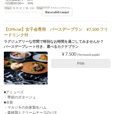
- 5日前00:00〜 50%
Hari
Sl, R, K, J, Sb, Lbr
Makanan
Makan Malam
Baca Lebih Lanjut
Kategori Tempat Duduk
Bar counter
【Official】女子会専用 バースデープラン ¥7,500 フリ
ードリンク付
ラグジュアリーな空間で特別なお時間を過ごしてみませんか？
バースデープレート付き、選べるカクテプラン
¥ 7.500
(Termasuk pajak)
Pilih
■アミューズ
・季節のポタージュ
■冷菜
・マカジキの自家製生ハム
・森林鶏とクリームチーズのパテ