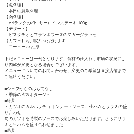
【魚料理】
本日の鮮魚料理
【肉料理】
A4ランクの和牛サーロインステーキ 100g
【デザート】
ピスタチオとフランボワーズのヌガーグラッセ
【カフェ】※お選びいただけます
コーヒー or 紅茶
下記メニューは一例となります。食材の仕入れ，市場の状況によ
り内容が変更となる場合がございます。
メニューについてのお問い合わせ、変更のご希望は直接店舗まで
ご連絡ください。
■シェフからのおもてなし
・季節の冷製ポタージュ
■冷菜
・カツオのカルパッチョ トンナートソース、生ハムとサラミの盛
り合わせ
旬のカツオを特製のソースでお楽しみいただけます。さらにサラ
ミと生ハムを盛り合わせました
■温菜