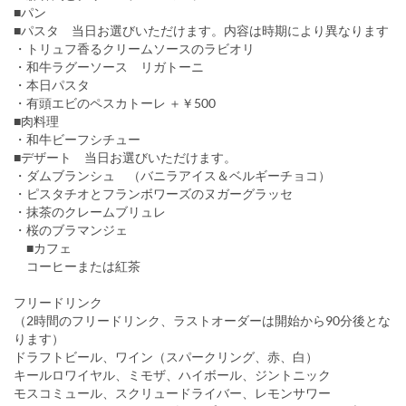
■パン
■パスタ 当日お選びいただけます。内容は時期により異なります
・トリュフ香るクリームソースのラビオリ
・和牛ラグーソース リガトーニ
・本日パスタ
・有頭エビのペスカトーレ ＋￥500
■肉料理
・和牛ビーフシチュー
■デザート 当日お選びいただけます。
・ダムブランシュ （バニラアイス＆ベルギーチョコ）
・ピスタチオとフランボワーズのヌガーグラッセ
・抹茶のクレームブリュレ
・桜のブラマンジェ
■カフェ
コーヒーまたは紅茶
フリードリンク
（2時間のフリードリンク、ラストオーダーは開始から90分後とな
ります）
ドラフトビール、ワイン（スパークリング、赤、白）
キールロワイヤル、ミモザ、ハイボール、ジントニック
モスコミュール、スクリュードライバー、レモンサワー