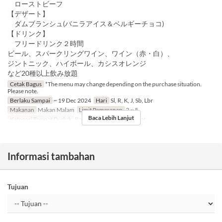
ローストビーフ
【デザート】
ダムブランシュ(バニラアイス＆ベルギーチョコ)
【ドリンク】
フリードリンク２時間
ビール、スパークリングワイン、ワイン（赤・白）、
ジントニック、ハイボール、カシスオレンジ
など20種以上飲み放題
Cetak Bagus
*The menu may change depending on the purchase situation.
Please note.
Berlaku Sampai
~ 19 Dec 2024
Hari
Sl, R, K, J, Sb, Lbr
Makanan
Makan Malam
Limit Pemesanan
2 ~ 5
Baca Lebih Lanjut
Kategori Tempat Duduk
Bar counter, Table Sofa seat
Informasi tambahan
Tujuan