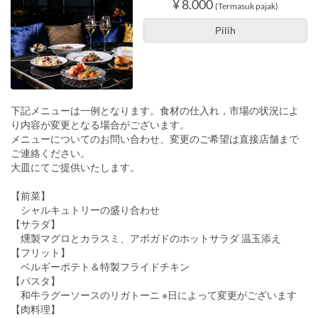
¥ 8.000
(Termasuk pajak)
Pilih
下記メニューは一例となります。食材の仕入れ，市場の状況によ
り内容が変更となる場合がございます。
メニューについてのお問い合わせ、変更のご希望は直接店舗まで
ご連絡ください。
大皿にてご提供いたします。
【前菜】
シャルキュトリーの盛り合わせ
【サラダ】
燻製マグロとカラスミ、アボガドのホットサラダ 温玉添え
【フリット】
ベルギーポテト＆特製フライドチキン
【パスタ】
和牛ラグーソースのリガトーニ ※日によって変更がございます
【肉料理】