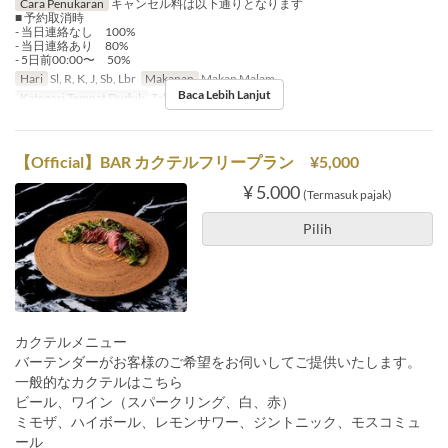
Cara Penukaran
キャンセル料は以下通りとなります
■ 予約取消時
- 当日連絡なし 100%
- 当日連絡あり 80%
- 5日前00:00〜 50%
Hari
Sl, R, K, J, Sb, Lbr
Makanan
Makan Malam
Baca Lebih Lanjut
Kategori Tempat Duduk
Table Sofa seat
【Official】BAR カクテルフリープラン ¥5,000
¥ 5.000
(Termasuk pajak)
Pilih
カクテルメニュー
バーテンダーがお客様のご希望をお伺いしてご提供いたします。
一般的なカクテルはこちら
ビール、ワイン（スパークリング、白、赤）
ミモザ、ハイボール、レモンサワー、ジントニック、モスコミュ
ール