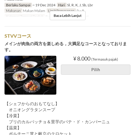
Berlaku Sampai
~ 19 Dec 2024
Hari
Sl, R, K, J, Sb, Lbr
Makanan
Makan Malam
Limit Pemesanan
2 ~ 5
Baca Lebih Lanjut
Kategori Tempat Duduk
Bar counter, Table Sofa seat
STVVコース
メインが肉魚の両方を楽しめる，大満足なコースとなっておりま
す。
¥ 8.000
(Termasuk pajak)
Pilih
【シェフからのおもてなし】
オニオングラタンスープ
【冷菜】
ブリのカルパッチョ＆里芋のパテ・ド・カンパーニュ
【温菜】
ポルチーニ茸と帆立のクロケット