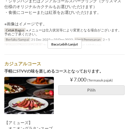
・シャンパンまたはノンアルコールスパークリング（クリスマス
仕様のオリジナルカクテルもお選びいただけます）
・食後にコーヒーまたは紅茶をお選びいただけます。
※画像はイメージです。
Cetak Bagus
※メニューは仕入状況等により変更となる場合がございます。
予めご了承ください。
Berlaku Sampai
21 Dec 2022 ~ 23 Dec 2022
Limit Pemesanan
2 ~ 5
Baca Lebih Lanjut
Kategori Tempat Duduk
Bar counter, Table Sofa seat, VIP Room
カジュアルコース
手軽にSTVVの味を楽しめるコースとなっております。
¥ 7.000
(Termasuk pajak)
Pilih
【アミューズ】
オニオングラタンスープ