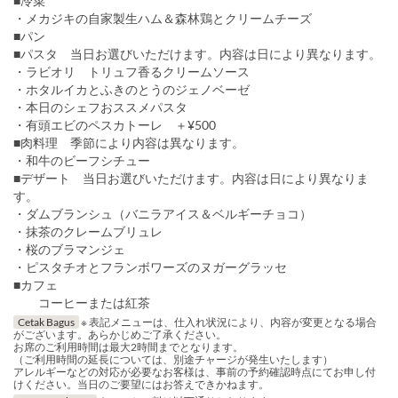
■冷菜
・メカジキの自家製生ハム＆森林鶏とクリームチーズ
■パン
■パスタ 当日お選びいただけます。内容は日により異なります。
・ラビオリ トリュフ香るクリームソース
・ホタルイカとふきのとうのジェノベーゼ
・本日のシェフおススメパスタ
・有頭エビのペスカトーレ ＋¥500
■肉料理 季節により内容は異なります。
・和牛のビーフシチュー
■デザート 当日お選びいただけます。内容は日により異なりま
す。
・ダムブランシュ（バニラアイス＆ベルギーチョコ）
・抹茶のクレームブリュレ
・桜のブラマンジェ
・ピスタチオとフランボワーズのヌガーグラッセ
■カフェ
コーヒーまたは紅茶
Cetak Bagus
※ 表記メニューは、仕入れ状況により、内容が変更となる場合
がございます。あらかじめご了承ください。
お席のご利用時間は最大2時間までとなります。
（ご利用時間の延長については、別途チャージが発生いたします）
アレルギーなどの対応が必要なお客様は、事前の予約確認時点にてお申し付
けください。当日のご要望にはお答えできかねます。