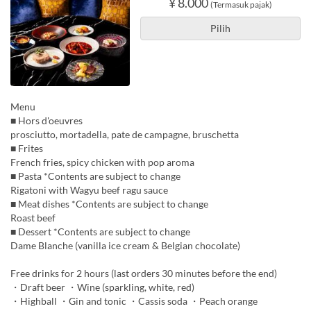
¥ 8.000
(Termasuk pajak)
Pilih
Menu
■ Hors d'oeuvres
prosciutto, mortadella, pate de campagne, bruschetta
■ Frites
French fries, spicy chicken with pop aroma
■ Pasta *Contents are subject to change
Rigatoni with Wagyu beef ragu sauce
■ Meat dishes *Contents are subject to change
Roast beef
■ Dessert *Contents are subject to change
Dame Blanche (vanilla ice cream & Belgian chocolate)
Free drinks for 2 hours (last orders 30 minutes before the end)
・Draft beer ・Wine (sparkling, white, red)
・Highball ・Gin and tonic ・Cassis soda ・Peach orange