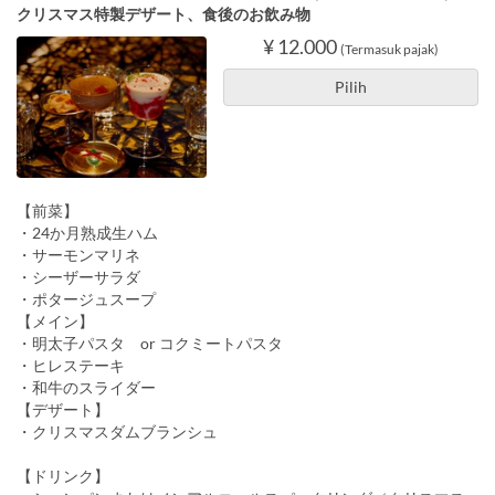
クリスマス特製デザート、食後のお飲み物
¥ 12.000
(Termasuk pajak)
Pilih
【前菜】
・24か月熟成生ハム
・サーモンマリネ
・シーザーサラダ
・ポタージュスープ
【メイン】
・明太子パスタ or コクミートパスタ
・ヒレステーキ
・和牛のスライダー
【デザート】
・クリスマスダムブランシュ
【ドリンク】