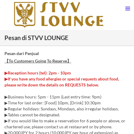
Pesan di STVV LOUNGE
Pesan dari Penjual
【To Customers Going To Reserve】
▶Reception hours (tel): 2pm - 10pm
▶If you have any food allergies or special requests about food,
please write down the details on REQUESTS below.
▶Business hours: 5pm - 11pm (Last entry time: 9pm)
▶Time for last order: [Food] 10pm, [Drink] 10:30pm
▶Regular holidays: Sundays, Mondays, also irregular holidays.
▶Tables cannot be designated.
▶If you would like to make a reservation for 6 people or above, or
chartered use, please contact us at restaurant or by phone.
▶20,000JPY for 2 hours (10,000JPY per hour of extension) as