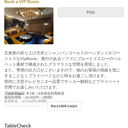
Book a VIP Room
Pilih
五角形の折り上げ天井とシャンパンゴールドのペンダントがゴー
ジャスなVipRoom。奥行のあるソファにブルーとイエローのベル
ベット素材で構成されたグラマラスな空間を実現しました。
また、専用の出入口がございますので、他のお客様の視線を気に
することなくプライベートなひと時をお過ごし頂けます。
室内に大型テレビモニター設置でサッカー観戦などプライベート
空間でお楽しみいただけます。
Cetak Bagus
▼2名～8名様迄利用推奨
個室利用料：20,000円（2時間）
延長料金：10,000円(1時間)
Baca Lebih Lanjut
Kategori Tempat Duduk
VIP Room
TableCheck