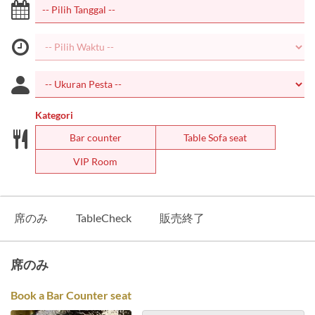
Kategori
Bar counter
Table Sofa seat
VIP Room
席のみ
TableCheck
販売終了
席のみ
Book a Bar Counter seat