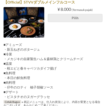
【Official】STVVダブルメインフルコース
¥ 8.000
(Termasuk pajak)
Pilih
■アミューズ
・新玉ねぎのポタージュ
■冷菜
・メカジキの自家製生ハム＆森林鶏とクリームチーズ
■温菜
・桜エビと春キャベツカダイフ揚げ
■魚料理
・本日の鮮魚料理
■肉料理
・仔牛のロティ 柚子胡椒ソース
■デザート
・ピスタチオのヌガーグラッセ
Cetak Bagus
※ 表記メニューは、仕入れ状況により、内容が変更となる場合
がございます。あらかじめご了承ください。