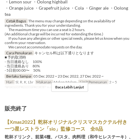
・Lemon sour ・Oolong highball
・Orange juice ・Grapefruit juice ・Cola ・Ginger ale ・Oolong
tea
Cetak Bagus
The menu may change depending on the availability of
ingredients. Thank you for your understanding.
The maximum time you can use a seat is 2 hours.
(An additional charge will be incurred for extending the time.)
If you have any allergies or other special needs, please let us know when you
confirm your reservation.
We cannot accommodate requests on the day.
Cara Penukaran
キャンセル料は以下通りとなります
■ 予約取消時
- 当日連絡なし 100%
- 当日連絡あり 80%
- 5日前00:00〜 50%
Berlaku Sampai
05 Dec 2022 ~ 23 Dec 2022, 27 Dec 2022 ~
Hari
Sl, R, K, Lbr
Makanan
Makan Malam
Limit Pemesanan
2 ~ 5
Baca Lebih Lanjut
Kategori Tempat Duduk
Table Sofa seat
販売終了
【Xmas2022】乾杯オリジナルクリスマスカクテル付き
一つ星レストラン「sio」監修コース 全8品
乾杯ドリンク、前菜4種、パスタ、肉料理（和牛ヒレステーキ）、