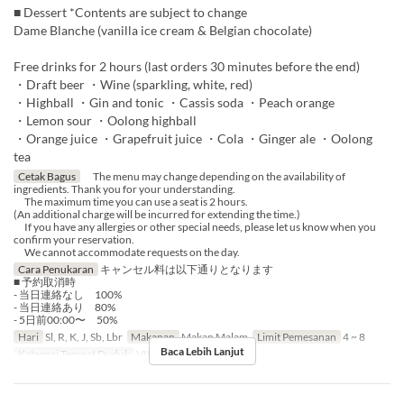
■ Dessert *Contents are subject to change
Dame Blanche (vanilla ice cream & Belgian chocolate)
Free drinks for 2 hours (last orders 30 minutes before the end)
・Draft beer ・Wine (sparkling, white, red)
・Highball ・Gin and tonic ・Cassis soda ・Peach orange
・Lemon sour ・Oolong highball
・Orange juice ・Grapefruit juice ・Cola ・Ginger ale ・Oolong
tea
Cetak Bagus
The menu may change depending on the availability of
ingredients. Thank you for your understanding.
The maximum time you can use a seat is 2 hours.
(An additional charge will be incurred for extending the time.)
If you have any allergies or other special needs, please let us know when you
confirm your reservation.
We cannot accommodate requests on the day.
Cara Penukaran
キャンセル料は以下通りとなります
■ 予約取消時
- 当日連絡なし 100%
- 当日連絡あり 80%
- 5日前00:00〜 50%
Hari
Sl, R, K, J, Sb, Lbr
Makanan
Makan Malam
Limit Pemesanan
4 ~ 8
Baca Lebih Lanjut
Kategori Tempat Duduk
VIP Room