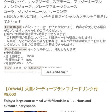
ウーロンハイ、カシスソーダ、スプモーニ、ファジーネーブル
オレンジジュース、グレープフルーツジュース
コーラ、ジンジャーエール、ウーロン茶
※上記カクテルに加え、女子会専用スペシャルカクテルをご用意し
ております
Cetak Bagus
※ 表記メニューは、仕入れ状況により、内容が変更となる場合
がございます。あらかじめご了承ください。
お席のご利用時間は最大2時間までとなります。
（ご利用時間の延長については、別途チャージが発生いたします）
アレルギーなどの対応が必要なお客様は、事前の予約確認時点にてお申し付
けください。当日のご要望にはお答えできかねます。
Cara Penukaran
キャンセル料は以下通りとなります
■ 予約取消時
- 当日連絡なし 100%
- 当日連絡あり 80%
- 5日前00:00〜 50%
Hari
Sl, R, K, Lbr
Makanan
Makan Malam
Baca Lebih Lanjut
Kategori Tempat Duduk
Table Sofa seat
【Official】大皿パーティープラン フリードリンク付
¥8,000
Enjoy a large course meal with friends in a luxurious and
extraordinary space.