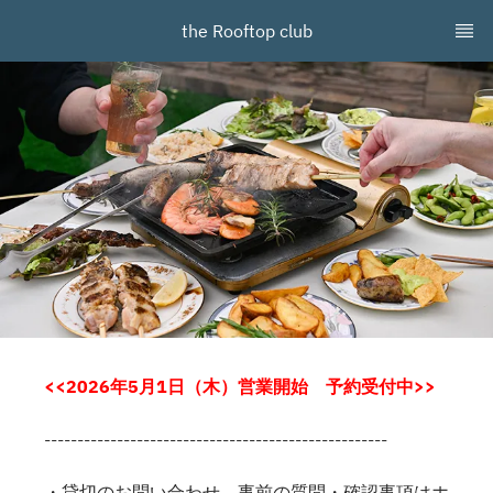
the Rooftop club
<<2026年5月1日（木）営業開始 予約受付中>>
----------------------------------------------------
・貸切のお問い合わせ、事前の質問・確認事項はホ