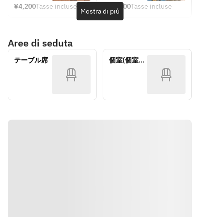
トドリンク
リンクサー
¥4,200
Tasse incluse
¥3,700
Tasse incluse
リングワイ
長寿貝と白
Mostra di più
ビス
をお選びい
ン
インゲン豆
￥4,200（税
ただけま
※アルコー
のトマトマ
込）
す。
Aree di seduta
ルがお苦手
リネ
【コカ・コ
な方は、下
ズワイガニ
ーラ、ジン
テーブル席
個室(個室料
記よりソフ
のブルスケ
ジャーエー
10％)
トドリンク
ッタ
ル、オレン
をお選びい
真鯛のカル
ジジュー
ただけま
パッチョ
ス、ウーロ
す。
ン茶、ジャ
【コカ・コ
【魚】
スミンテ
ーラ、ジン
メカジキの
ィ】
ジャーエー
カツレツ　
ル、オレン
ロメスコソ
【前菜の盛
ジジュー
ース
り合わせ】
ス、ウーロ
・本日のス
ン茶、ジャ
【パスタ】
ープ
スミンテ
シラスと春
・鯛と鴨の
ィ】
野菜のアー
カルパッチ
リオオーリ