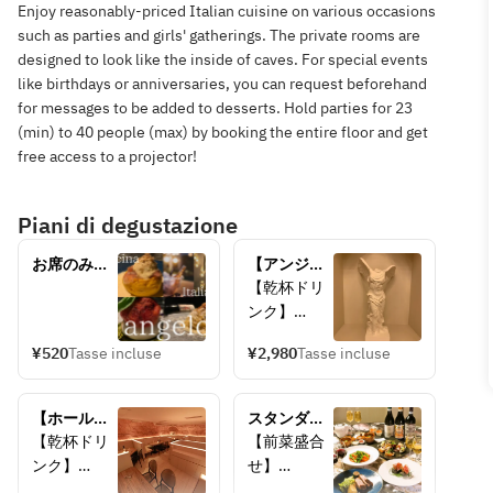
Enjoy reasonably-priced Italian cuisine on various occasions
such as parties and girls' gatherings. The private rooms are
designed to look like the inside of caves. For special events
like birthdays or anniversaries, you can request beforehand
for messages to be added to desserts. Hold parties for 23
(min) to 40 people (max) by booking the entire floor and get
free access to a projector!
Piani di degustazione
お席のみの
【アンジェ
ご予約　
ロランチプ
【乾杯ドリ
ラン】乾杯
ンク】
ドリンクサ
・スパーク
ービス
¥520
Tasse incluse
¥2,980
Tasse incluse
リングワイ
￥2,980（税
ン
込）
※アルコー
【ホールケ
スタンダー
ルがお苦手
ーキ付きラ
ドコース＋
【乾杯ドリ
【前菜盛合
な方は、下
ンチプラ
乾杯ドリン
ンク】
せ】
記よりソフ
ン】乾杯ド
クサービス
・スパーク
自家製ハム