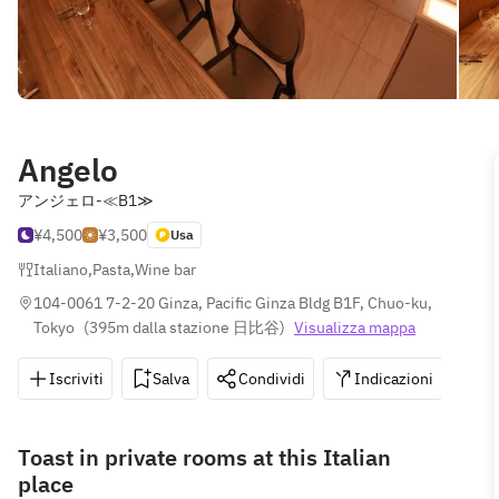
Angelo
アンジェロ‐≪B1≫
¥4,500
¥3,500
Usa
Italiano
,
Pasta
,
Wine bar
104-0061 7-2-20 Ginza, Pacific Ginza Bldg B1F, Chuo-ku, 
Tokyo
(
395m dalla stazione 日比谷
)
Visualizza mappa
Iscriviti
Salva
Condividi
Indicazioni
0
Toast in private rooms at this Italian
place