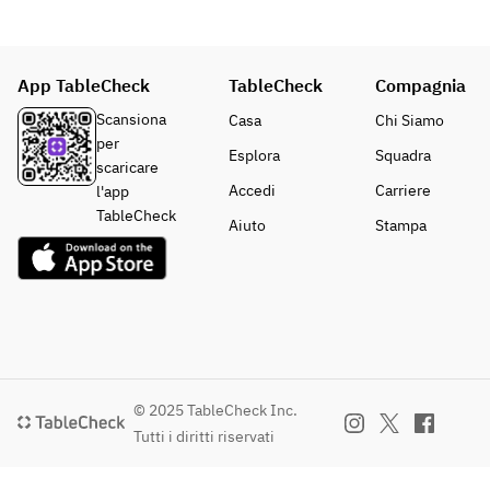
【セレクト
ス￥1,100で
・ホタルイ
パスタ】※
メッセージ
カと春野菜
下記よりお1
付き
のアーリ
つお選び下
【デザート
App TableCheck
TableCheck
Compagnia
オ・オーリ
さい。
プレート】
オ　スパゲ
Scansiona
Casa
Chi Siamo
・柔らか豚
の追加も可
ティ
per
バラ肉と芽
能でござい
Esplora
Squadra
・とろ～り
scaricare
キャベツの
ます。
チーズと揚
Accedi
Carriere
l'app
バターチー
御予約の際
げ茄子のト
TableCheck
ズ　スパゲ
にお申し付
Aiuto
Stampa
マトソー
ティ
け下さい。
ス　スパゲ
・ホタルイ
ティ
カと春野菜
・ほうれん
のアーリ
草とボロネ
オ・オーリ
ーゼソー
オ　スパゲ
ス　リガト
ティ
ーニ（ショ
© 2025 TableCheck Inc.
・とろ～り
ートパス
チーズと揚
Tutti i diritti riservati
タ）
げ茄子のト
マトソー