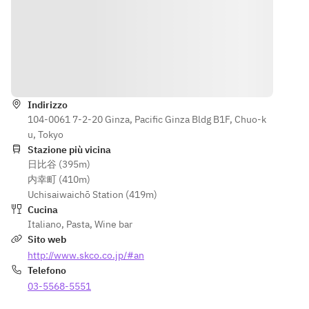
ョ
【前菜の盛
オ　ショー
・パプリカ
り合わせ】
トパスタ ス
のムース
・本日のス
ピラーリ
・自家製プ
ープ
ロシュート
・鯛と鴨の
【メイン】
Indicazioni
コット
カルパッチ
米澤ポーク
・アンジェ
ョ
のロースト
Indirizzo
ロ自家製フ
・パプリカ
～マスター
104-0061 7-2-20 Ginza, Pacific Ginza Bldg B1F, Chuo-k
ォカッチャ
のムース
ドクリーム
u, Tokyo
・自家製プ
ソース
Stazione più vicina
【セレクト
ロシュート
日比谷 (395m)
パスタ】※
コット
【〆のご
内幸町 (410m)
下記よりお1
・アンジェ
飯】
Uchisaiwaichō Station (419m)
つお選び下
ロ自家製フ
魚介出汁の
Cucina
さい。
ォカッチャ
洋風茶漬け
Italiano
,
Pasta
,
Wine bar
・柔らか豚
Sito web
バラ肉と芽
【魚】
※お誕生日
http://www.skco.co.jp/#an
キャベツの
本日の鮮魚
や記念日で
Telefono
バターチー
のフリット
ご利用の際
03-5568-5551
ズ　スパゲ
には、プラ
ティ