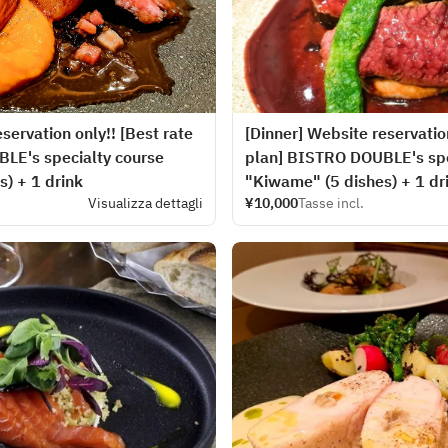
servation only!! [Best rate
[Dinner] Website reservation
LE's specialty course
plan] BISTRO DOUBLE's spe
) + 1 drink
"Kiwame" (5 dishes) + 1 dr
Visualizza dettagli
¥10,000
Tasse incl.