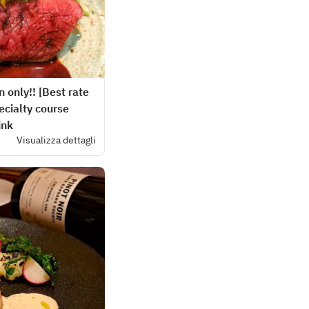
 only!! [Best rate
cialty course
ink
Visualizza dettagli