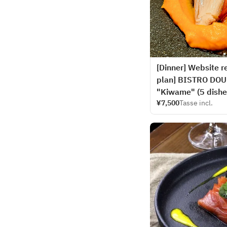
[Dinner] Website re
plan] BISTRO DOUB
"Kiwame" (5 dishes
¥7,500
Tasse incl.