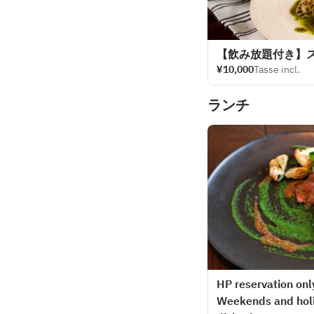
【飲み放題付き】
¥10,000
Tasse incl.
ランチ
HP reservation only
Weekends and holid