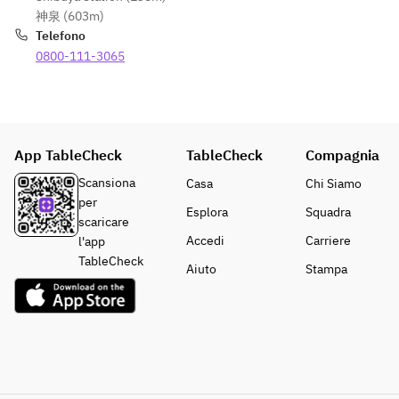
神泉 (603m)
Telefono
0800-111-3065
App TableCheck
TableCheck
Compagnia
Scansiona
Casa
Chi Siamo
per
Esplora
Squadra
scaricare
Accedi
Carriere
l'app
TableCheck
Aiuto
Stampa