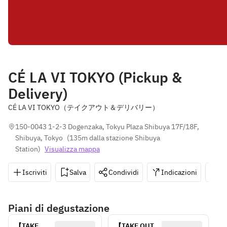
CÉ LA VI TOKYO (Pickup &
Delivery)
CÉ LA VI TOKYO（テイクアウト＆デリバリー）
150-0043 1-2-3 Dogenzaka, Tokyu Plaza Shibuya 17F/18F, 
Shibuya, Tokyo
(
135m dalla stazione Shibuya 
Station
)
Visualizza mappa
Iscriviti
Salva
Condividi
Indicazioni
0
Piani di degustazione
【TAKE 
【TAKE OUT】