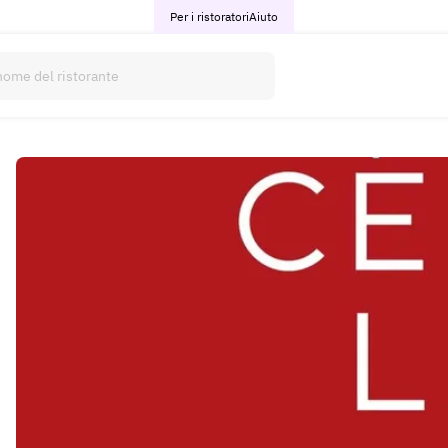
Per i ristoratori
Aiuto