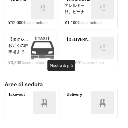
OUT】
Spicy chicken 
アレルギー　
TOMAHAWK 
salad with 
卵、ピーナッ
STEAK SET
Shanghai 
ツ
dressing
¥12,000
Tasse incluse
¥1,100
Tasse incluse
【タクシー
【DELIVERY】 
でお届け】
TOMAHAWK 
お近くの駐
STEAK SET
車場までタ
クシーが配
¥3,300
Tasse incluse
¥12,000
Tasse incluse
送し、ご連
Mostra di più
絡させて頂
きます。
Aree di seduta
感染予防の
Take-out
Delivery
観点から、
タクシー運
転者は商品
の搭載、お
よび受け渡
し時にも料