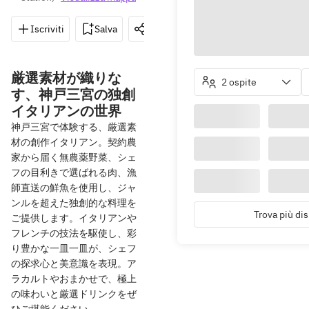
Iscriviti
Salva
Condividi
Indicazioni
0
厳選素材が織りな
2 ospite
す、神戸三宮の独創
イタリアンの世界
神戸三宮で体験する、厳選素
材の創作イタリアン。契約農
家から届く無農薬野菜、シェ
フの目利きで選ばれる肉、漁
師直送の鮮魚を使用し、ジャ
ンルを超えた独創的な料理を
Trova più dis
ご提供します。イタリアンや
フレンチの技法を駆使し、彩
り豊かな一皿一皿が、シェフ
の探求心と美意識を表現。ア
ラカルトやおまかせで、極上
の味わいと厳選ドリンクをぜ