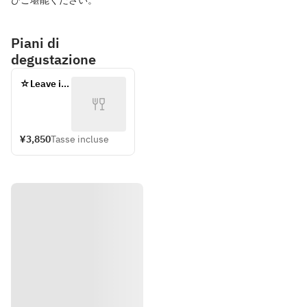
ひご堪能ください。
Piani di
degustazione
☆Leave it 
to the 
chef☆3500
¥3,850
Tasse incluse