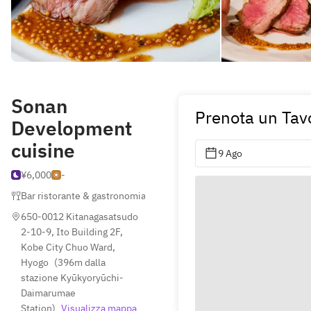
Sonan
Prenota un Tav
Development
cuisine
9 Ago
¥6,000
-
Bar ristorante & gastronomia
,
Francese
,
Italiano
650-0012 Kitanagasatsudo 
2-10-9, Ito Building 2F, 
Kobe City Chuo Ward, 
Hyogo
(
396m dalla 
stazione Kyūkyoryūchi-
Daimarumae 
Station
)
Visualizza mappa