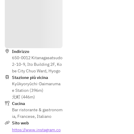
Indicazioni
Indirizzo
650-0012 Kitanagasatsudo
2-10-9, Ito Building 2F, Ko
be City Chuo Ward, Hyogo
Stazione più vicina
Kyūkyoryūchi-Daimaruma
e Station (396m)
元町 (446m)
Cucina
Bar ristorante & gastronom
ia
,
Francese
,
Italiano
Sito web
https://www.instagram.co