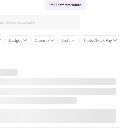
Per i ristoratori
Aiuto
Budget
Cuisine
Lists
TableCheck Pay