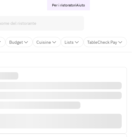
Per i ristoratori
Aiuto
Budget
Cuisine
Lists
TableCheck Pay