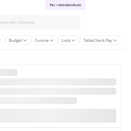
Per i ristoratori
Aiuto
Budget
Cuisine
Lists
TableCheck Pay