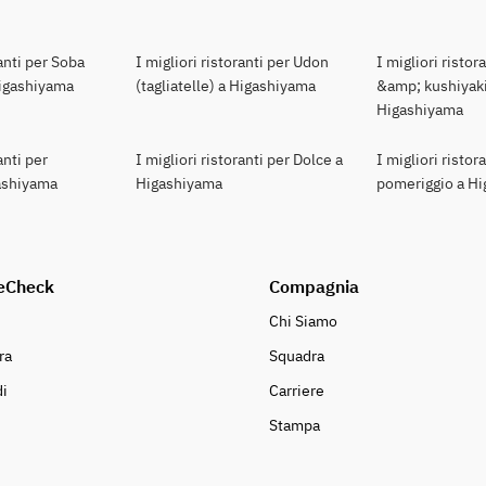
ranti per Soba
I migliori ristoranti per Udon
I migliori ristor
 Higashiyama
(tagliatelle) a Higashiyama
&amp; kushiyaki
Higashiyama
anti per
I migliori ristoranti per Dolce a
I migliori ristor
ashiyama
Higashiyama
pomeriggio a H
eCheck
Compagnia
Chi Siamo
ra
Squadra
i
Carriere
Stampa