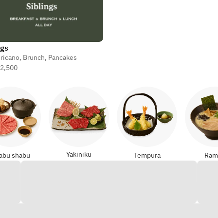
ngs
ricano
,
Brunch
,
Pancakes
2,500
Yakiniku
abu shabu
Tempura
Ram