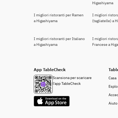
Higashiyama
I migliori ristoranti per Ramen
I migliori risto
a Higashiyama
(tagliatelle) a
I migliori ristoranti per Italiano
I migliori ristor
a Higashiyama
Francese a Hig
App TableCheck
Tabl
Scansiona per scaricare
Casa
l'app TableCheck
Esplo
Acced
Aiuto