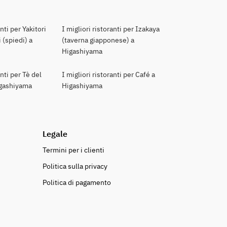
anti per Yakitori
I migliori ristoranti per Izakaya
 (spiedi) a
(taverna giapponese) a
Higashiyama
anti per Tè del
I migliori ristoranti per Café a
igashiyama
Higashiyama
Legale
Termini per i clienti
Politica sulla privacy
Politica di pagamento