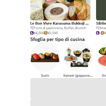
Le Bon Vivre Karasuma Bukkoji store
Sibli
Forno & pasticceria
,
Buffet
,
Brunch
Ame
¥4,500
¥2,500
-
¥
Sfoglia per tipo di cucina
Sushi
Kaiseki (giapponese formali)
Sh