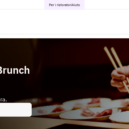
Per i ristoratori
Aiuto
 Brunch
ra.