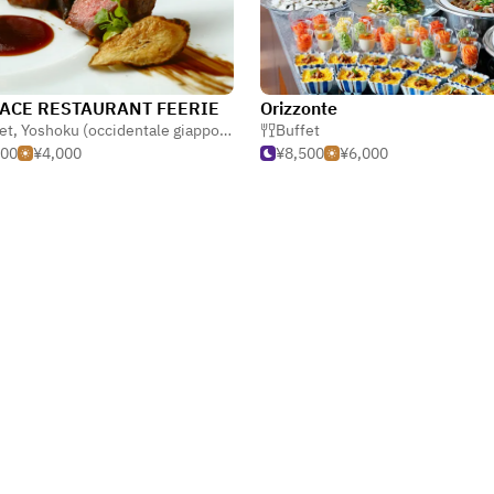
ACE RESTAURANT FEERIE
Orizzonte
et
,
Yoshoku (occidentale giapponese)
Buffet
500
¥4,000
¥8,500
¥6,000