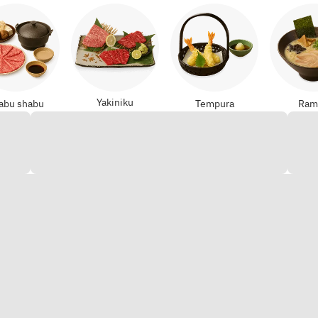
Yakiniku
abu shabu
Tempura
Ram