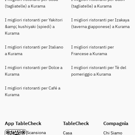
(tagliatelle) a Kurama
(tagliatelle) a Kurama
I migliori ristoranti per Yakitori
I migliori ristoranti per Izakaya
&amp; kushiyaki (spiedi) a
(taverna giapponese) a Kurama
Kurama
I migliori ristoranti per Italiano
I migliori ristoranti per
a Kurama
Francese a Kurama
I migliori ristoranti per Dolce a
I migliori ristoranti per Tè del
Kurama
pomeriggio a Kurama
I migliori ristoranti per Café a
Kurama
App TableCheck
TableCheck
Compagnia
Scansiona
Casa
Chi Siamo