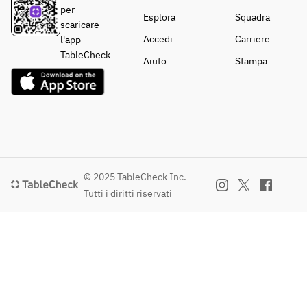
per
Esplora
Squadra
scaricare
Accedi
Carriere
l'app
TableCheck
Aiuto
Stampa
© 2025 TableCheck Inc.
Tutti i diritti riservati