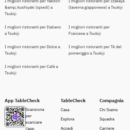
I migliori ristoranti per Yakitori
I migliori ristoranti per Izakaya
&amp; kushiyaki (spiedi) a
(taverna giapponese) a Tsukiji
Tsukiji
I migliori ristoranti per Italiano
I migliori ristoranti per
a Tsukiji
Francese a Tsukiji
I migliori ristoranti per Dolce a
I migliori ristoranti per Tè del
Tsukiji
pomeriggio a Tsukiji
I migliori ristoranti per Café a
Tsukiji
App TableCheck
TableCheck
Compagnia
Scansiona
Casa
Chi Siamo
per
Esplora
Squadra
scaricare
Accedi
Carriere
l'app