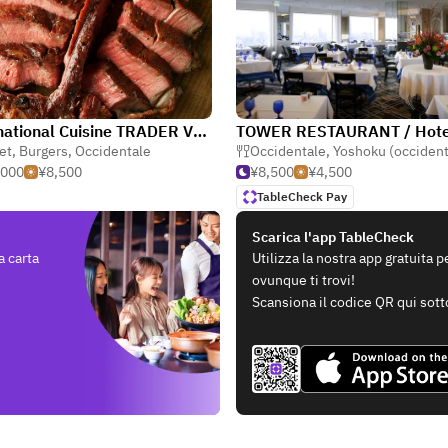
International Cuisine TRADER VIC'S TOKYO / Hotel New Otani（Tokyo）
et
,
Burgers
,
Occidentale
Occidentale
,
Yoshoku (occidentale giap
,000
¥8,500
¥8,500
¥4,500
TableCheck Pay
Scarica l'app TableCheck
a carta
Utilizza la nostra app gratuita 
ovunque ti trovi!
Scansiona il codice QR qui sott