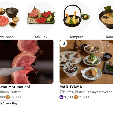
Yakiniku
abu shabu
Tempura
Ram
acoa Marunouchi
MARUYAMA
iliano
,
Buffet
Buffet
,
Bistro
,
Izakaya (taverna giapp
,000
¥6,000
¥8,500
¥4,500
leCheck Pay