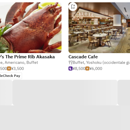
's The Prime Rib Akasaka
Cascade Cafe
ne
,
Americano
,
Buffet
Buffet
,
Yoshoku (occidentale giapp
,500
¥3,500
¥8,500
¥6,000
leCheck Pay