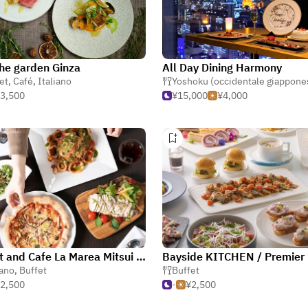
he garden Ginza
All Day Dining Harmony
et
,
Café
,
Italiano
Yoshoku (occidentale giappone
3,500
¥15,000
¥4,000
Buffet and Cafe La Marea Mitsui Garden Hotel Shiodome Italiagai
ponese
iano
,
Buffet
Buffet
2,500
-
¥2,500