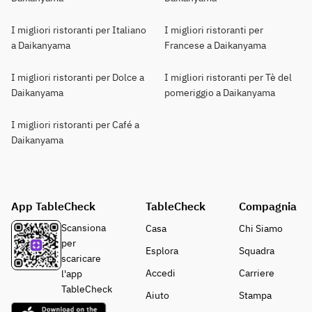
I migliori ristoranti per Italiano
I migliori ristoranti per
a Daikanyama
Francese a Daikanyama
I migliori ristoranti per Dolce a
I migliori ristoranti per Tè del
Daikanyama
pomeriggio a Daikanyama
I migliori ristoranti per Café a
Daikanyama
App TableCheck
TableCheck
Compagnia
Scansiona
Casa
Chi Siamo
per
Esplora
Squadra
scaricare
Accedi
Carriere
l'app
TableCheck
Aiuto
Stampa