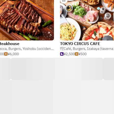
Steakhouse
TOKYO CIRCUS CAFE
ecca
,
Burgers
,
Yoshoku (occidentale giapponese)
Café
,
Burgers
,
Izakaya (taverna giapp
500
¥6,000
¥2,500
¥500