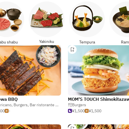
Yakiniku
abu shabu
Tempura
Ram
Iowa BBQ
MOM'S TOUCH Shimokitaza
ricano
,
Burgers
,
Bar ristorante & gastronomia
Burgers
000
-
¥1,500
¥1,500