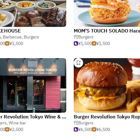
KEHOUSE
MOM'S TOUCH SOLADO Hara
a
,
Barbecue
,
Burgers
Burgers
500
¥1,500
¥1,500
¥1,500
Burger Revolution Tokyo Wine & Bar Roppongi
ers
,
Wine bar
Burgers
500
¥2,500
¥6,500
¥6,500