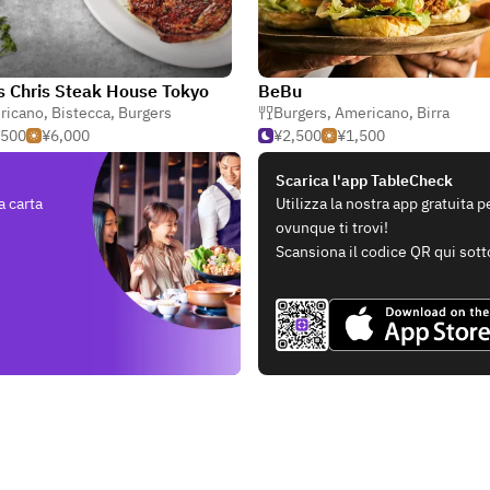
s Chris Steak House Tokyo
BeBu
ricano
,
Bistecca
,
Burgers
Burgers
,
Americano
,
Birra
,500
¥6,000
¥2,500
¥1,500
Scarica l'app TableCheck
a carta
Utilizza la nostra app gratuita 
ovunque ti trovi!
Scansiona il codice QR qui sott