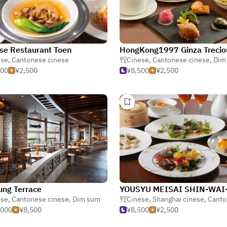
se Restaurant Toen
HongKong1997 Ginza Trecio
ese
,
Cantonese cinese
Cinese
,
Cantonese cinese
,
Dim
500
¥2,500
¥8,500
¥2,500
ung Terrace
ese
,
Cantonese cinese
,
Dim sum
Cinese
,
Shanghai cinese
,
Cantones
,000
¥8,500
¥8,500
¥2,500