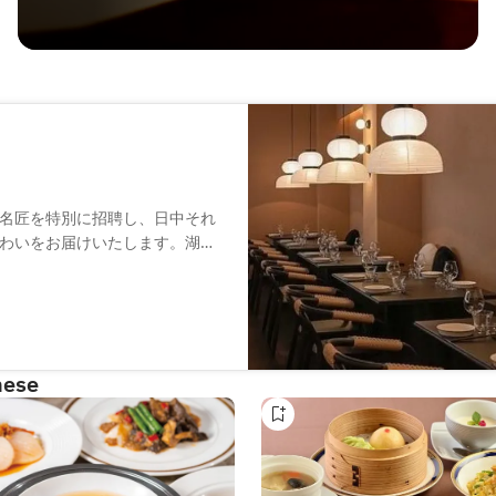
名匠を特別に招聘し、日中それ
わいをお届けいたします。湖南
融和させ、十年の歳月をかけて
南料理の奥深さに、山海の恵み
食の饗宴をお楽しみください。
nese