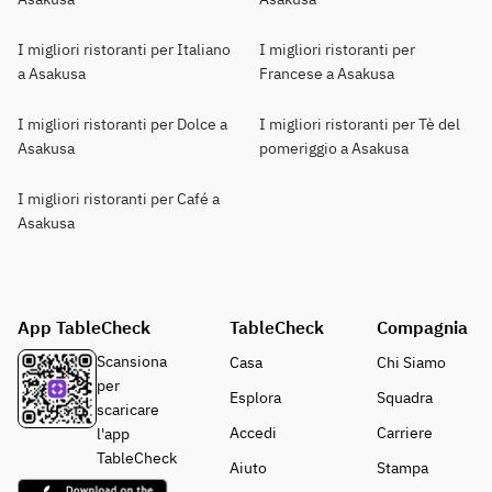
I migliori ristoranti per Italiano
I migliori ristoranti per
a Asakusa
Francese a Asakusa
I migliori ristoranti per Dolce a
I migliori ristoranti per Tè del
Asakusa
pomeriggio a Asakusa
I migliori ristoranti per Café a
Asakusa
App TableCheck
TableCheck
Compagnia
Scansiona
Casa
Chi Siamo
per
Esplora
Squadra
scaricare
Accedi
Carriere
l'app
TableCheck
Aiuto
Stampa