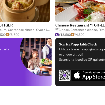
DTIGER
Chinese Restaurant "TOH-L
 sum
,
Cantonese cinese
,
Gyoza (potstickers)
Cinese
,
Cantonese cinese
,
Dim
,500
¥3,500
¥13,500
¥4,500
Scarica l'app TableCheck
a carta
Utilizza la nostra app gratuita 
ovunque ti trovi!
Scansiona il codice QR qui sott