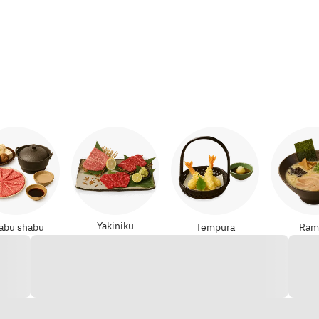
Yakiniku
abu shabu
Tempura
Ram