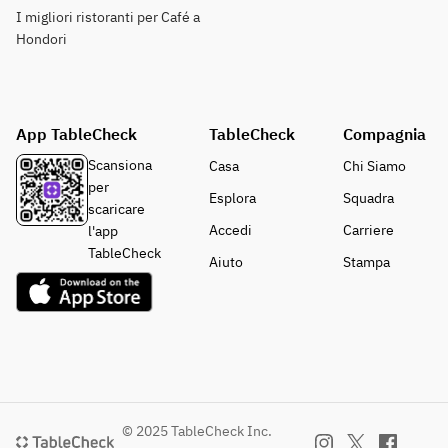
I migliori ristoranti per Café a
Hondori
App TableCheck
TableCheck
Compagnia
Scansiona
Casa
Chi Siamo
per
Esplora
Squadra
scaricare
Accedi
Carriere
l'app
TableCheck
Aiuto
Stampa
© 2025 TableCheck Inc.