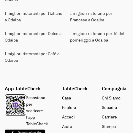
I migliori ristoranti per Italiano
I migliori ristoranti per
a Odaiba
Francese a Odaiba
I migliori ristoranti per Dolce a
I migliori ristoranti per Tè del
Odaiba
pomeriggio a Odaiba
I migliori ristoranti per Café a
Odaiba
App TableCheck
TableCheck
Compagnia
Scansiona
Casa
Chi Siamo
per
Esplora
Squadra
scaricare
Accedi
Carriere
l'app
TableCheck
Aiuto
Stampa