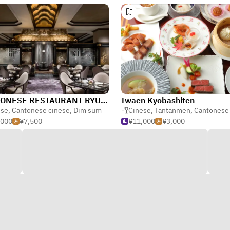
CANTONESE RESTAURANT RYUTENMON / The Westin Tokyo
Iwaen Kyobashiten
ese
,
Cantonese cinese
,
Dim sum
Cinese
,
Tantanmen
,
Cantonese c
,000
¥7,500
¥11,000
¥3,000