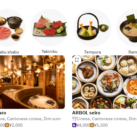
Yakiniku
abu shabu
Tempura
Ram
aro
ARBOL seiro
ese
,
Cantonese cinese
,
Dim sum
Cinese
,
Cantonese cinese
,
Dim
500
¥2,000
¥4,000
¥1,500