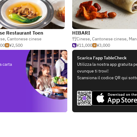
se Restaurant Toen
HIBARI
ese
,
Cantonese cinese
Cinese
,
Cantonese cinese
,
Mandarino & 
500
¥2,500
¥11,000
¥3,000
Scarica l'app TableCheck
a carta
Utilizza la nostra app gratuita 
ovunque ti trovi!
Scansiona il codice QR qui sott