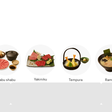
Yakiniku
abu shabu
Tempura
Ram