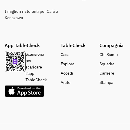
I migliori ristoranti per Café a
Kanazawa
App TableCheck
TableCheck
Compagnia
Scansiona
Casa
Chi Siamo
per
Esplora
Squadra
scaricare
Accedi
Carriere
l'app
TableCheck
Aiuto
Stampa