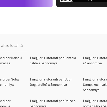
 altre località
ranti per Kaiseki
I migliori ristoranti per Pentola
I migliori ristor
mali) a
calda a Sannomiya
a Sannomiya
ranti per Soba
I migliori ristoranti per Udon
I migliori ristor
 Sannomiya
(tagliatelle) a Sannomiya
&amp; kushiyaki
Sannomiya
anti per
I migliori ristoranti per Dolce a
I migliori ristor
nnomiya
Sannomiya
pomeriggio a S