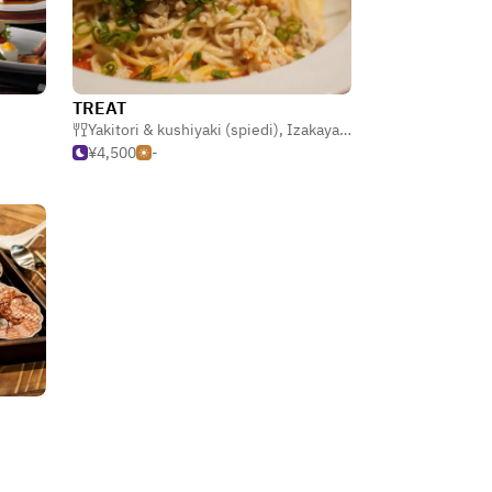
TREAT
Yakitori & kushiyaki (spiedi)
,
Izakaya (taverna giapponese)
¥4,500
-