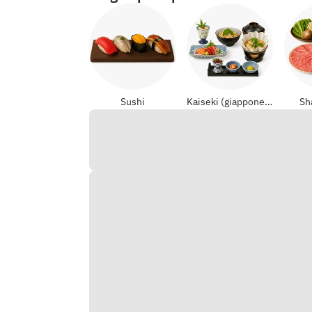
Sushi
Kaiseki (giapponese formali)
Sh