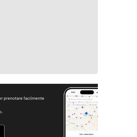
per prenotare facilmente
o.