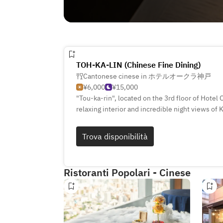
TOH-KA-LIN (Chinese Fine Dining)
Cantonese cinese in ホテルオークラ神戸
¥6,000
¥15,000
"Tou-ka-rin", located on the 3rd floor of Hotel
relaxing interior and incredible night views of
Cantonese dishes such as shark fin soup or st
chef. Taste the flavors of Kobe in local vegeta
Trova disponibilità
chickens raised in Hyogo. Enjoy the taste of Tou
cooking.
Ristoranti Popolari - Cinese