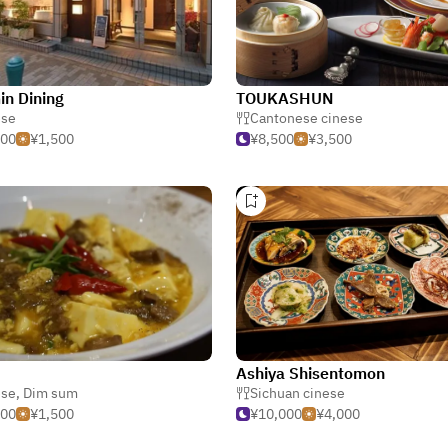
n Dining
TOUKASHUN
ese
Cantonese cinese
500
¥1,500
¥8,500
¥3,500
Ashiya Shisentomon
tstickers)
ese
,
Dim sum
Sichuan cinese
500
¥1,500
¥10,000
¥4,000