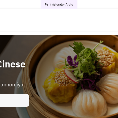
Per i ristoratori
Aiuto
 Cinese
 Sannomiya.