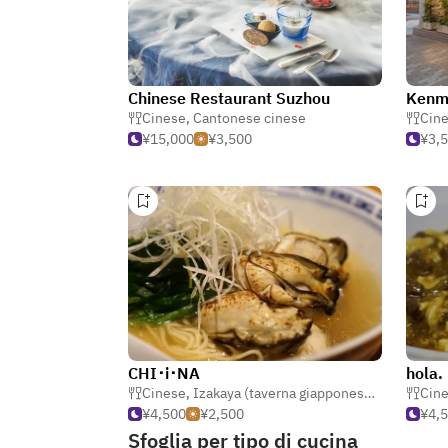
Chinese Restaurant Suzhou
Kenmi
Cinese
,
Cantonese cinese
Cin
¥15,000
¥3,500
¥3,
CHI･i･NA
hola.
Cinese
,
Izakaya (taverna giapponese)
,
Gyoza (po
Cin
¥4,500
¥2,500
¥4,
Sfoglia per tipo di cucina