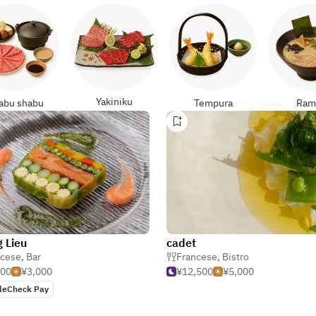
Yakiniku
abu shabu
Tempura
Ram
g Lieu
cadet
ncese
,
Bar
Francese
,
Bistro
500
¥3,000
¥12,500
¥5,000
leCheck Pay