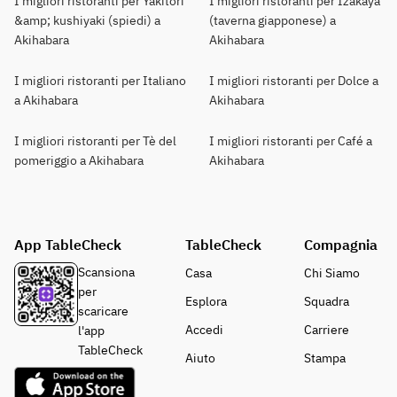
I migliori ristoranti per Yakitori
I migliori ristoranti per Izakaya
&amp; kushiyaki (spiedi) a
(taverna giapponese) a
Akihabara
Akihabara
I migliori ristoranti per Italiano
I migliori ristoranti per Dolce a
a Akihabara
Akihabara
I migliori ristoranti per Tè del
I migliori ristoranti per Café a
pomeriggio a Akihabara
Akihabara
App TableCheck
TableCheck
Compagnia
Scansiona
Casa
Chi Siamo
per
Esplora
Squadra
scaricare
Accedi
Carriere
l'app
TableCheck
Aiuto
Stampa