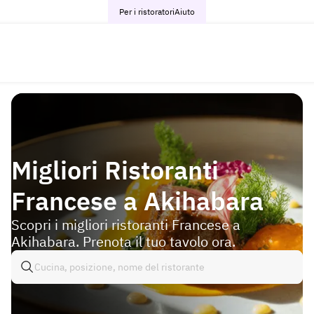
Per i ristoratori
Aiuto
Migliori Ristoranti
Francese a Akihabara
Scopri i migliori ristoranti Francese a
Akihabara. Prenota il tuo tavolo ora.