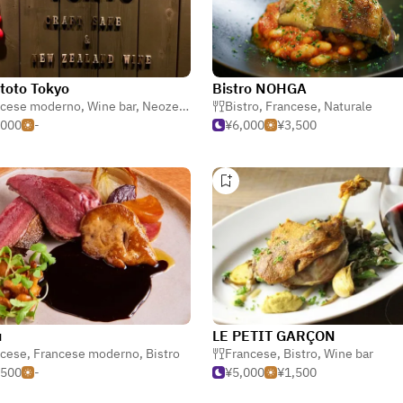
toto Tokyo
Bistro NOHGA
ncese moderno
,
Wine bar
,
Neozelandese
Bistro
,
Francese
,
Naturale
,000
-
¥6,000
¥3,500
u
LE PETIT GARÇON
ncese
stro
,
Francese moderno
,
Bistro
Francese
,
Bistro
,
Wine bar
,500
-
¥5,000
¥1,500