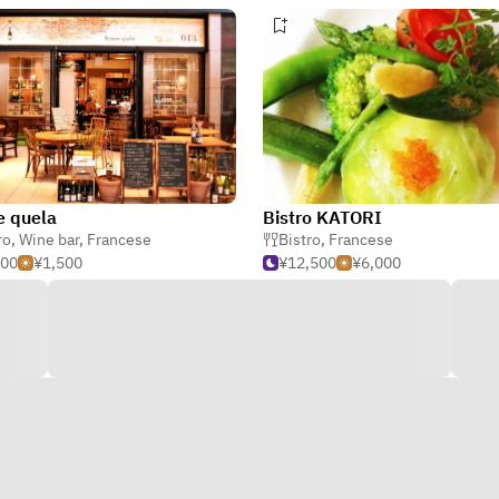
e quela
Bistro KATORI
ro
,
Wine bar
,
Francese
Bistro
,
Francese
500
¥1,500
¥12,500
¥6,000