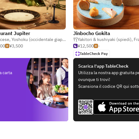
urant Jupiter
Jinbocho Gokita
ncese
,
Yoshoku (occidentale giapponese)
,
Francese moderno
Yakitori & kushiyaki (spiedi)
,
Fr
500
¥3,500
¥12,500
-
TableCheck Pay
Scarica l'app TableCheck
a carta
Utilizza la nostra app gratuita 
ovunque ti trovi!
Scansiona il codice QR qui sott