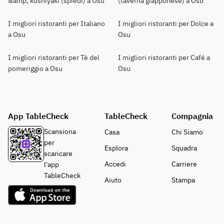
&amp; kushiyaki (spiedi) a Osu
(taverna giapponese) a Osu
I migliori ristoranti per Italiano
I migliori ristoranti per Dolce a
a Osu
Osu
I migliori ristoranti per Tè del
I migliori ristoranti per Café a
pomeriggio a Osu
Osu
App TableCheck
TableCheck
Compagnia
Scansiona
Casa
Chi Siamo
per
Esplora
Squadra
scaricare
Accedi
Carriere
l'app
TableCheck
Aiuto
Stampa