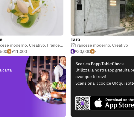
ne
Taro
ncese moderno
,
Creativo
,
Francese
Francese moderno
,
Creativo
,500
¥11,000
¥30,000
-
Scarica l'app TableCheck
a carta
Utilizza la nostra app gratuita 
ovunque ti trovi!
Scansiona il codice QR qui sott