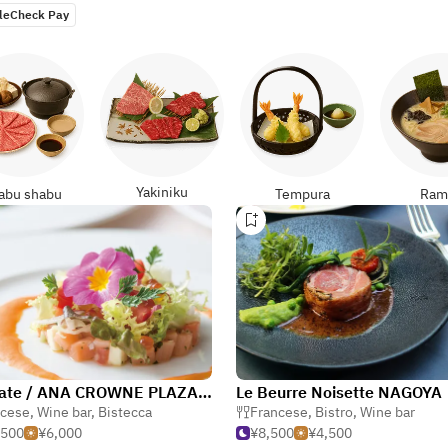
leCheck Pay
Yakiniku
abu shabu
Tempura
Ram
Stargate / ANA CROWNE PLAZA Hotel Grand Court NAGOYA
Le Beurre Noisette NAGOYA
ncese
,
Wine bar
,
Bistecca
Francese
,
Bistro
,
Wine bar
,500
¥6,000
¥8,500
¥4,500