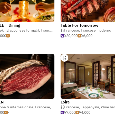
IE Dining
Table For Tomorrow
eki (giapponese formali)
,
Francese
,
Italiano
Francese
,
Francese moderno
,000
-
¥20,000
¥6,000
IN
Loire
one & internazionale
,
Francese
,
Italiano
Francese
,
Teppanyaki
,
Wine bar
500
-
¥7,000
¥4,000