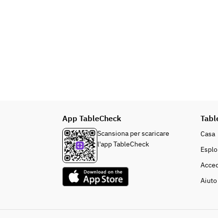
App TableCheck
Tabl
Scansiona per scaricare
Casa
l'app TableCheck
Esplo
Acced
Aiuto