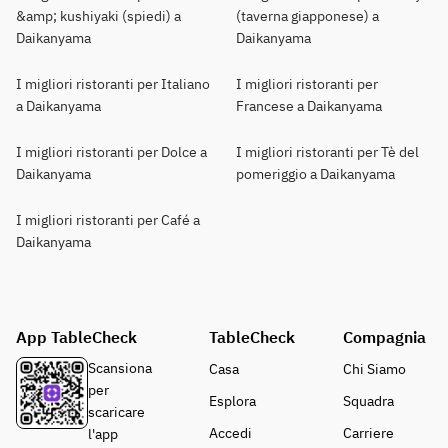
&amp; kushiyaki (spiedi) a
(taverna giapponese) a
Daikanyama
Daikanyama
I migliori ristoranti per Italiano
I migliori ristoranti per
a Daikanyama
Francese a Daikanyama
I migliori ristoranti per Dolce a
I migliori ristoranti per Tè del
Daikanyama
pomeriggio a Daikanyama
I migliori ristoranti per Café a
Daikanyama
App TableCheck
TableCheck
Compagnia
Scansiona
Casa
Chi Siamo
per
Esplora
Squadra
scaricare
Accedi
Carriere
l'app