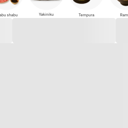
Yakiniku
abu shabu
Tempura
Ram