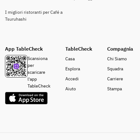
I migliori ristoranti per Café a
Tsuruhashi
App TableCheck
TableCheck
Compagnia
Scansiona
Casa
Chi Siamo
per
Esplora
Squadra
scaricare
Accedi
Carriere
l'app
TableCheck
Aiuto
Stampa