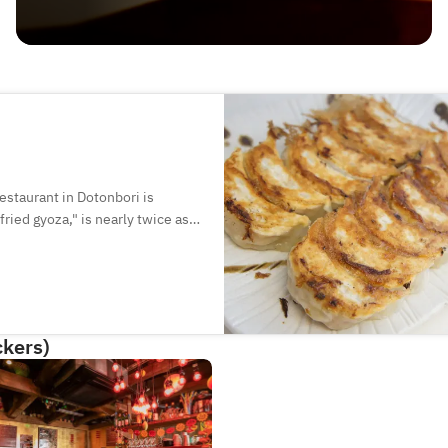
estaurant in Dotonbori is
fried gyoza," is nearly twice as
their secret recipe gyoza, which
za with Japanese izakaya
ckers)