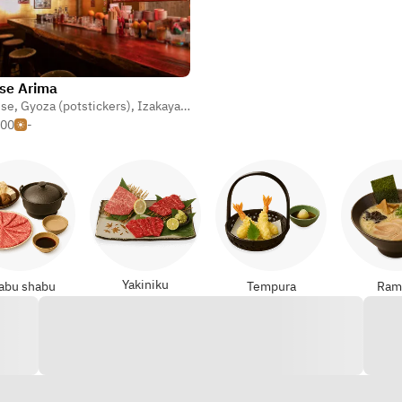
se Arima
ese
,
Gyoza (potstickers)
,
Izakaya (taverna giapponese)
500
-
Yakiniku
abu shabu
Tempura
Ram