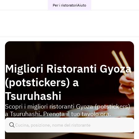
Per i ristoratori
Aiuto
Migliori Ristoranti Gyoza
(potstickers) a
Tsuruhashi
Scopri i migliori ristoranti Gyoza (potstickers)
a Tsuruhashi. Prenota il tuo tavolo ora.