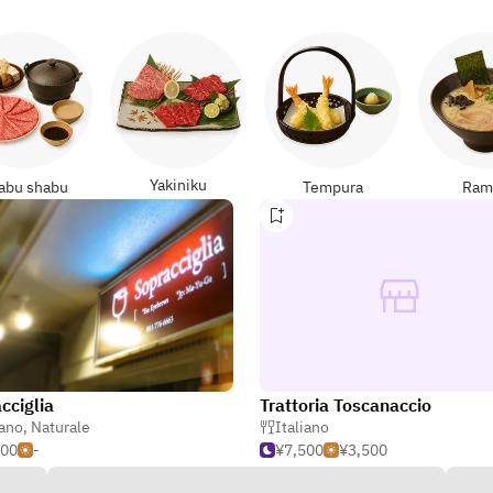
Yakiniku
abu shabu
Tempura
Ram
cciglia
Trattoria Toscanaccio
iano
,
Naturale
Italiano
500
-
¥7,500
¥3,500