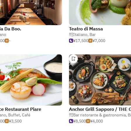
ia Da Boo.
Teatro di Massa
iano
Italiano
,
Bar
500
-
¥17,500
¥7,000
ce Restaurant Piare
iano
,
Buffet
,
Café
Bar ristorante & gastronomia
,
Bi
500
¥3,500
¥8,500
¥4,000