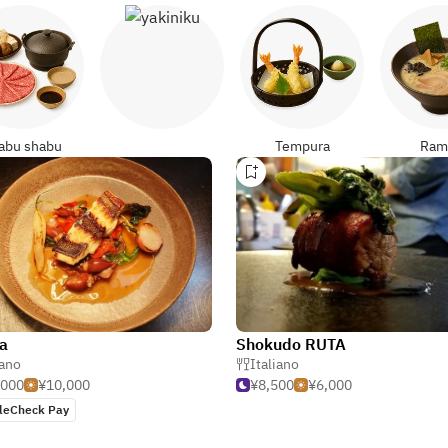
Yakiniku
abu shabu
Tempura
Ram
la
Shokudo RUTA
iano
Italiano
,000
¥10,000
¥8,500
¥6,000
leCheck Pay