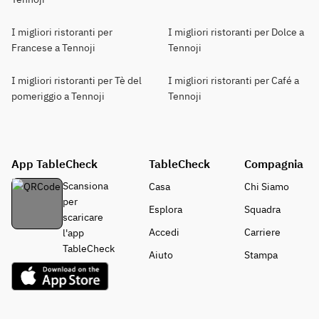
I migliori ristoranti per
I migliori ristoranti per Dolce a
Francese a Tennoji
Tennoji
I migliori ristoranti per Tè del
I migliori ristoranti per Café a
pomeriggio a Tennoji
Tennoji
App TableCheck
TableCheck
Compagnia
Scansiona
Casa
Chi Siamo
per
Esplora
Squadra
scaricare
Accedi
Carriere
l'app
TableCheck
Aiuto
Stampa