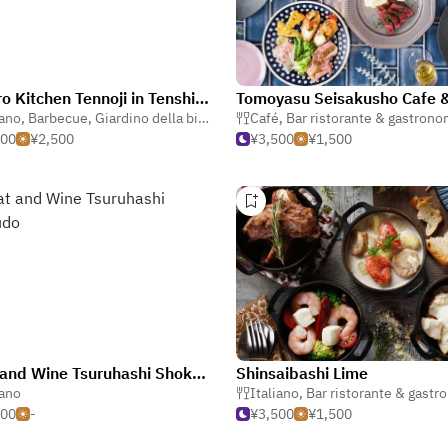
Sorairo Kitchen Tennoji in Tenshiba
iano
ta
,
Barbecue
,
Giardino della birra
Café
,
Bar ristorante & gastrono
500
¥2,500
¥3,500
¥1,500
Meat and Wine Tsuruhashi Shokudo
Shinsaibashi Lime
iano
Italiano
,
Bar ristorante & gastr
500
-
¥3,500
¥1,500