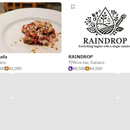
uda
RAINDROP
iano
Wine bar
,
Italiano
000
¥2,000
¥8,500
¥4,500