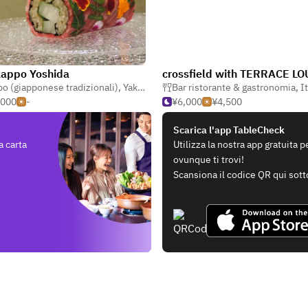
kappo Yoshida
crossfield with TERRACE L
o (giapponese tradizionali)
,
Yakiniku
,
Italiano
Bar ristorante & gastronomia
,
It
,000
-
¥6,000
¥4,500
Scarica l'app TableCheck
a carta
Utilizza la nostra app gratuita 
ovunque ti trovi!
Scansiona il codice QR qui sott